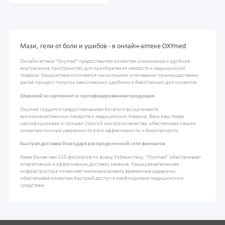
Мази, гели от боли и ушибов - в онлайн-аптеке OXYmed
Онлайн аптека "Oxymed" предоставляет клиентам уникальное и удобное
виртуальное пространство для приобретения лекарств и медицинских
товаров. Наша аптека отличается несколькими ключевыми преимуществами,
делая процесс покупок максимально удобным и безопасным для клиентов.
Широкий ассортимент и сертифицированная продукция
Oxymed гордится предоставлением богатого ассортимента
высококачественных лекарств и медицинских товаров. Весь наш товар
сертифицирован и прошел строгий контроль качества, обеспечивая нашим
клиентам полную уверенность в его эффективности и безопасности.
Быстрая доставка благодаря распределенной сети филиалов
Имея более чем 120 филиалов по всему Узбекистану, "Oxymed" обеспечивает
оперативную и эффективную доставку заказов. Наша разветвленная
инфраструктура позволяет минимизировать временные задержки,
обеспечивая клиентам быстрый доступ к необходимым медицинским
средствам