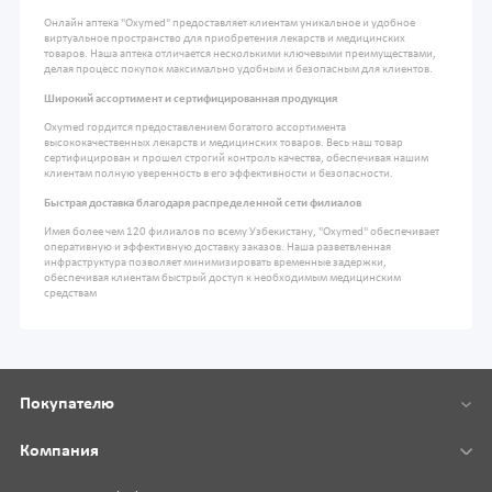
Онлайн аптека "Oxymed" предоставляет клиентам уникальное и удобное
виртуальное пространство для приобретения лекарств и медицинских
товаров. Наша аптека отличается несколькими ключевыми преимуществами,
делая процесс покупок максимально удобным и безопасным для клиентов.
Широкий ассортимент и сертифицированная продукция
Oxymed гордится предоставлением богатого ассортимента
высококачественных лекарств и медицинских товаров. Весь наш товар
сертифицирован и прошел строгий контроль качества, обеспечивая нашим
клиентам полную уверенность в его эффективности и безопасности.
Быстрая доставка благодаря распределенной сети филиалов
Имея более чем 120 филиалов по всему Узбекистану, "Oxymed" обеспечивает
оперативную и эффективную доставку заказов. Наша разветвленная
инфраструктура позволяет минимизировать временные задержки,
обеспечивая клиентам быстрый доступ к необходимым медицинским
средствам
Покупателю
Компания