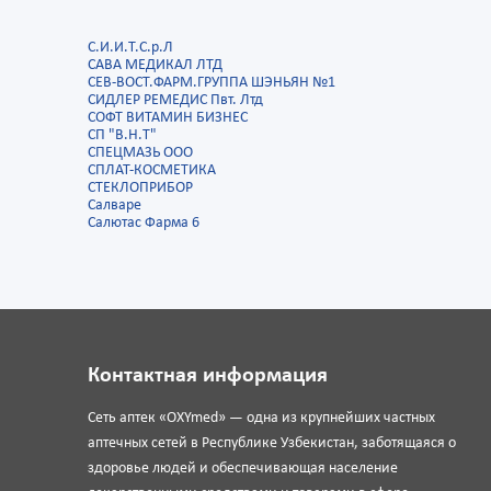
С.И.И.Т.С.р.Л
САВА МЕДИКАЛ ЛТД
СЕВ-ВОСТ.ФАРМ.ГРУППА ШЭНЬЯН №1
СИДЛЕР РЕМЕДИС Пвт. Лтд
СОФТ ВИТАМИН БИЗНЕС
СП "В.Н.Т"
СПЕЦМАЗЬ ООО
СПЛАТ-КОСМЕТИКА
СТЕКЛОПРИБОР
Салваре
Салютас Фарма 6
Контактная информация
Сеть аптек «OXYmed» — одна из крупнейших частных
аптечных сетей в Республике Узбекистан, заботящаяся о
здоровье людей и обеспечивающая население