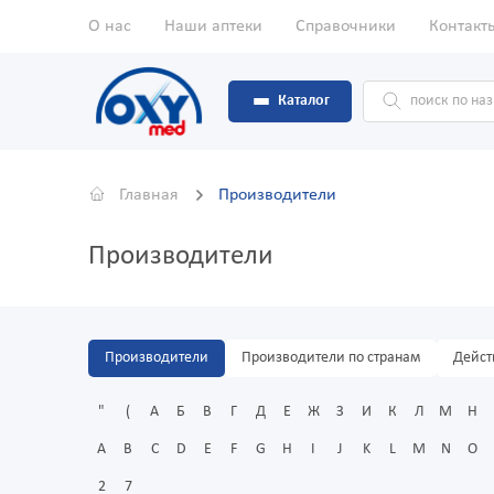
О нас
Наши аптеки
Справочники
Контакт
Каталог
Главная
Производители
Производители
Производители
Производители по странам
Дейст
"
(
А
Б
В
Г
Д
Е
Ж
З
И
К
Л
М
Н
A
B
C
D
E
F
G
H
I
J
K
L
M
N
O
2
7