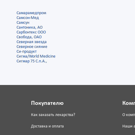
Самарамедпром
Самсон-Мед
Самсун
Сантоника, АО
Сарбонтекс ООО
Свобода, ОАО
Северная звезда
Северное сияние
Си-продукт
Сигма/World Medicine
Сигмар 75 С.п.А.,
Покупателю
Ком
Как заказать лекарства?
О ком
Доставка и оплата
Наши 