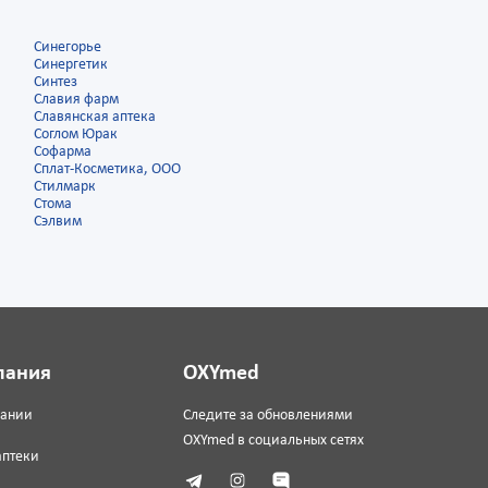
Синегорье
Синергетик
Синтез
Славия фарм
Славянская аптека
Соглом Юрак
Софарма
Сплат-Косметика, ООО
Стилмарк
Стома
Сэлвим
пания
OXYmed
пании
Следите за обновлениями
OXYmed в социальных сетях
аптеки