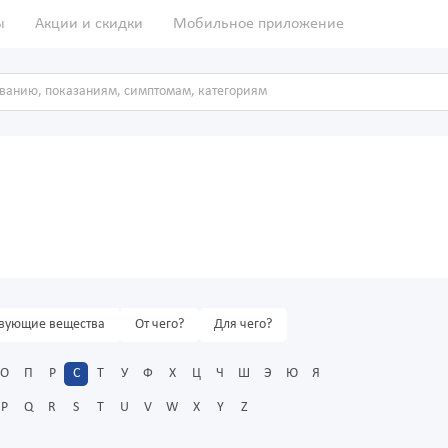
ы
Акции и скидки
Мобильное приложение
вующие вещества
От чего?
Для чего?
О
П
Р
С
Т
У
Ф
Х
Ц
Ч
Ш
Э
Ю
Я
P
Q
R
S
T
U
V
W
X
Y
Z