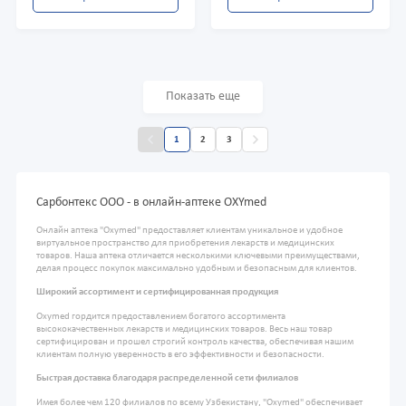
Показать еще
1
2
3
Сарбонтекс ООО - в онлайн-аптеке OXYmed
Онлайн аптека "Oxymed" предоставляет клиентам уникальное и удобное
виртуальное пространство для приобретения лекарств и медицинских
товаров. Наша аптека отличается несколькими ключевыми преимуществами,
делая процесс покупок максимально удобным и безопасным для клиентов.
Широкий ассортимент и сертифицированная продукция
Oxymed гордится предоставлением богатого ассортимента
высококачественных лекарств и медицинских товаров. Весь наш товар
сертифицирован и прошел строгий контроль качества, обеспечивая нашим
клиентам полную уверенность в его эффективности и безопасности.
Быстрая доставка благодаря распределенной сети филиалов
Имея более чем 120 филиалов по всему Узбекистану, "Oxymed" обеспечивает