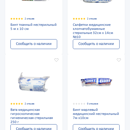
2 отзыва
2 отзыва
Бинт тканный нестерильный
Салфетки медицинские
5 м х 10 см
хлопчатобумажные
стерильные 32см х 14см
№10
Сообщить о наличии
Сообщить о наличии
2 отзыва
0 отзывов
Вата медицинская
Бинт марлевый
гигроскопическая
медицинский нестерильный
гигиеническая стерильная
7м x10см
250 г
Сообщить о наличии
Сообщить о наличии