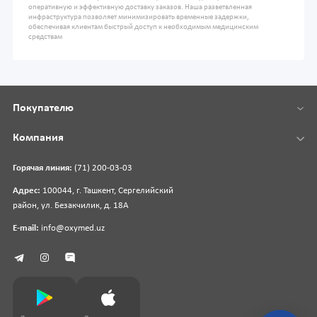
оперативную и эффективную доставку заказов. Наша разветвленная
инфраструктура позволяет минимизировать временные задержки,
обеспечивая клиентам быстрый доступ к необходимым медицинским
средствам
Покупателю
Компания
Горячая линия:
(71) 200-03-03
Адрес:
100044, г. Ташкент, Сергелийский
район, ул. Безакчилик, д. 18А
E-mail:
info@oxymed.uz