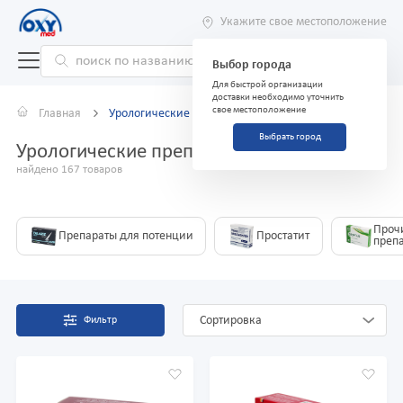
Укажите свое местоположение
Выбор города
Для быстрой организации
доставки необходимо уточнить
свое местоположение
Главная
Урологические препараты
Выбрать город
Урологические препараты
найдено 167 товаров
Проч
Препараты для потенции
Простатит
преп
Сортировка
Фильтр