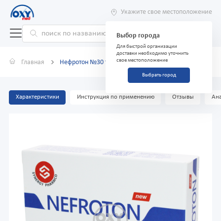
Укажите свое местоположение
Выбор города
Для быстрой организации
доставки необходимо уточнить
свое местоположение
Главная
Нефротон №30 таблетки
Выбрать город
Характеристики
Инструкция по применению
Отзывы
Ана