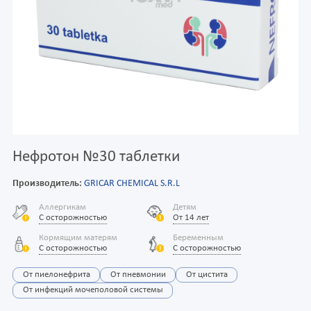
Нефротон №30 таблетки
Производитель:
GRICAR CHEMICAL S.R.L
Аллергикам
Детям
С осторожностью
От 14 лет
Кормящим матерям
Беременным
С осторожностью
С осторожностью
От пиелонефрита
От пневмонии
От цистита
От инфекций мочеполовой системы