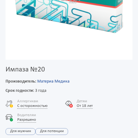
Импаза №20
Производитель:
Материа Медика
Срок годности:
3 года
Аллергикам
Детям
С осторожностью
От 18 лет
Водителям
Разрешено
Для мужчин
Для потенции