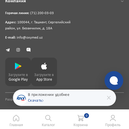
Компания
Горячая линия:
(71) 200-03-03
Адрес:
100044, г. Ташкент, Сергелийский
район, ул. Безакчилик, д. 18А
E-mail:
info@oxymed.uz
Загрузите в
Загрузите в
Google Play
App Store
В приложении удобнее
Разработка сайта
pharmit.uz
Скачать
0
Главная
Каталог
Корзина
Профиль