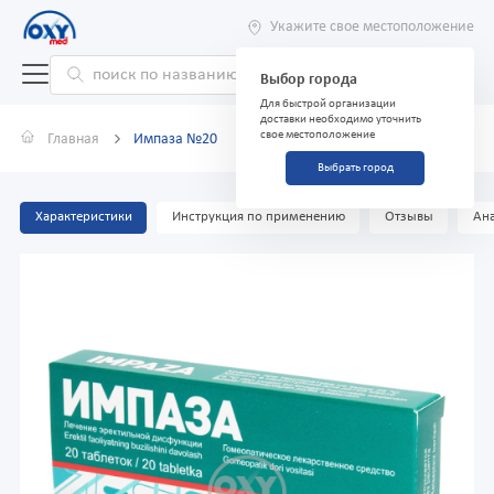
Укажите свое местоположение
Выбор города
Для быстрой организации
доставки необходимо уточнить
свое местоположение
Главная
Импаза №20
Выбрать город
Характеристики
Инструкция по применению
Отзывы
Ана