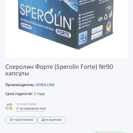
Сперолин Форте (Sperolin Forte) №90
капсулы
Производитель:
DORA LINE
Срок годности:
2 года
Аллергикам
С осторожностью
От простатита
Для мужчин