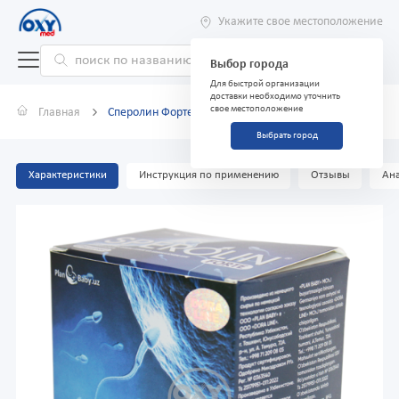
Укажите свое местоположение
Выбор города
Для быстрой организации
доставки необходимо уточнить
свое местоположение
Главная
Сперолин Форте (Sperolin Forte) №90 капсулы
Выбрать город
Характеристики
Инструкция по применению
Отзывы
Ана