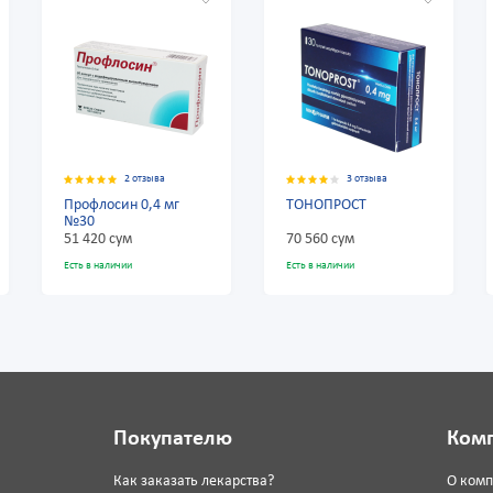
2 отзыва
3 отзыва
2 отзыва
ин 0,4 мг
ТОНОПРОСТ
Тамсол 0,4 мг 
ум
70 560 сум
60 840 сум
чии
Есть в наличии
Есть в наличии
Покупателю
Ком
Как заказать лекарства?
О ком