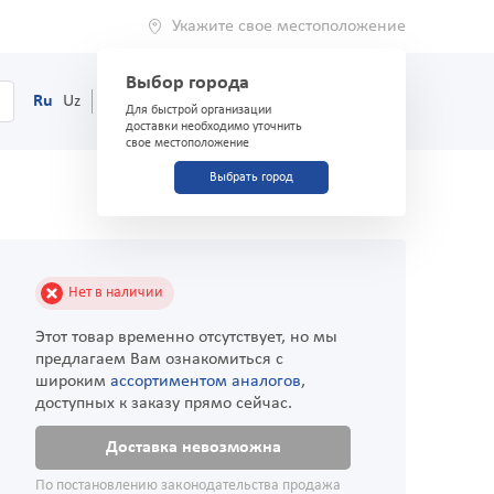
Укажите свое местоположение
Выбор города
0
Корзина
Ru
Uz
(71) 200-03-03
Для быстрой организации
доставки необходимо уточнить
свое местоположение
Выбрать город
Нет в наличии
Этот товар временно отсутствует, но мы
предлагаем Вам ознакомиться с
широким
ассортиментом аналогов
,
доступных к заказу прямо сейчас.
Доставка невозможна
По постановлению законодательства продажа