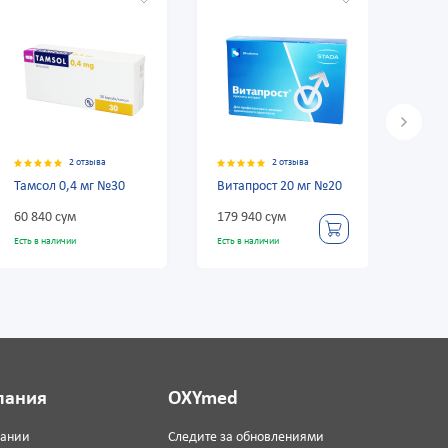
2 отзыва
2 отзыва
№30
Витапрост 20 мг №20
Профлосин 0,4 мг
№30
179 940 сум
51 420 сум
Есть в наличии
Есть в наличии
пания
OXYmed
пании
Следите за обновлениями