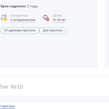
Срок годности:
2 года
Аллергикам
Детям
С осторожностью
От 18 лет
От аденомы простаты
Для простаты
 5мг №10
т простаты