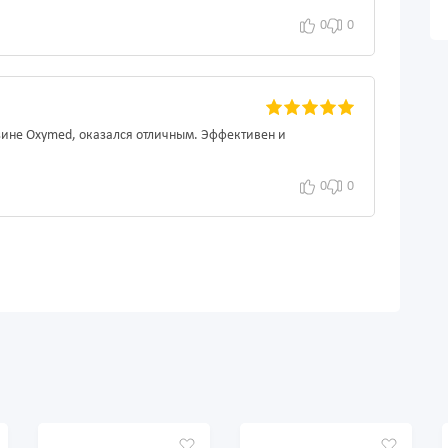
0
0
азине Oxymed, оказался отличным. Эффективен и
0
0