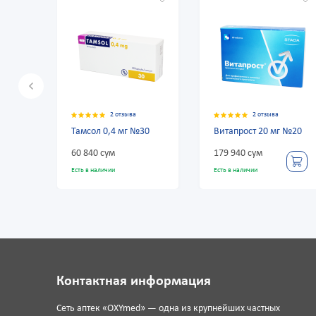
2 отзыва
2 отзыва
амсол 0,4 мг №30
Витапрост 20 мг №20
Профлос
№30
0 840 сум
179 940 сум
51 420 с
сть в наличии
Есть в наличии
Есть в нали
Контактная информация
Сеть аптек «OXYmed» — одна из крупнейших частных