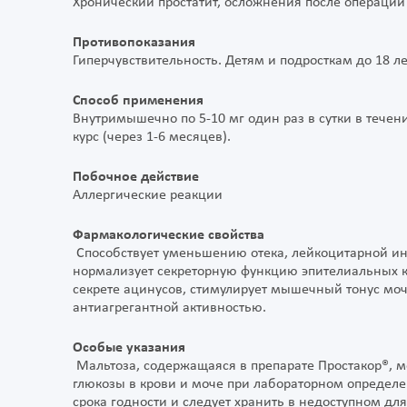
Хронический простатит, осложнения после операций
Противопоказания
Гиперчувствительность. Детям и подросткам до 18 ле
Способ применения
Внутримышечно по 5-10 мг один раз в сутки в тече
курс (через 1-6 месяцев).
Побочное действие
Аллергические реакции
Фармакологические свойства
Способствует уменьшению отека, лейкоцитарной ин
нормализует секреторную функцию эпителиальных кл
секрете ацинусов, стимулирует мышечный тонус мо
антиагрегантной активностью.
Особые указания
Мальтоза, содержащаяся в препарате Простакор®, 
глюкозы в крови и моче при лабораторном определе
срока годности и следует хранить в недоступном дл