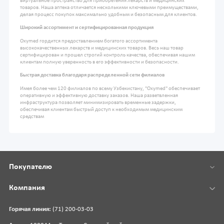
виртуальное пространство для приобретения лекарств и медицинских
товаров. Наша аптека отличается несколькими ключевыми преимуществами,
делая процесс покупок максимально удобным и безопасным для клиентов.
Широкий ассортимент и сертифицированная продукция
Oxymed гордится предоставлением богатого ассортимента
высококачественных лекарств и медицинских товаров. Весь наш товар
сертифицирован и прошел строгий контроль качества, обеспечивая нашим
клиентам полную уверенность в его эффективности и безопасности.
Быстрая доставка благодаря распределенной сети филиалов
Имея более чем 120 филиалов по всему Узбекистану, "Oxymed" обеспечивает
оперативную и эффективную доставку заказов. Наша разветвленная
инфраструктура позволяет минимизировать временные задержки,
обеспечивая клиентам быстрый доступ к необходимым медицинским
средствам
Покупателю
Компания
Горячая линия:
(71) 200-03-03