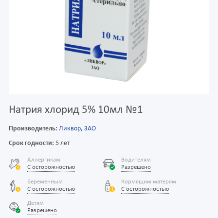
Натрия хлорид 5% 10мл №1
Производитель:
Ликвор, ЗАО
Срок годности:
5 лет
Аллергикам
Водителям
С осторожностью
Разрешено
Беременным
Кормящим матерям
С осторожностью
С осторожностью
Детям
Разрешено