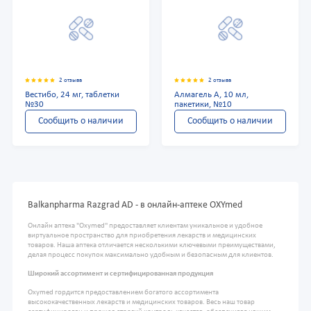
2 отзыва
2 отзыва
Вестибо, 24 мг, таблетки
Алмагель А, 10 мл,
№30
пакетики, №10
Сообщить о наличии
Сообщить о наличии
Balkanpharma Razgrad AD - в онлайн-аптеке OXYmed
Онлайн аптека "Oxymed" предоставляет клиентам уникальное и удобное
виртуальное пространство для приобретения лекарств и медицинских
товаров. Наша аптека отличается несколькими ключевыми преимуществами,
делая процесс покупок максимально удобным и безопасным для клиентов.
Широкий ассортимент и сертифицированная продукция
Oxymed гордится предоставлением богатого ассортимента
высококачественных лекарств и медицинских товаров. Весь наш товар