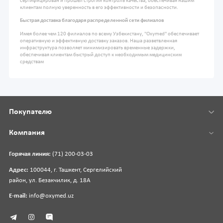
сертифицирован и прошел строгий контроль качества, обеспечивая нашим
клиентам полную уверенность в его эффективности и безопасности.
Быстрая доставка благодаря распределенной сети филиалов
Имея более чем 120 филиалов по всему Узбекистану, "Oxymed" обеспечивает
оперативную и эффективную доставку заказов. Наша разветвленная
инфраструктура позволяет минимизировать временные задержки,
обеспечивая клиентам быстрый доступ к необходимым медицинским
средствам
Покупателю
Компания
Горячая линия:
(71) 200-03-03
Адрес:
100044, г. Ташкент, Сергелийский
район, ул. Безакчилик, д. 18А
E-mail:
info@oxymed.uz