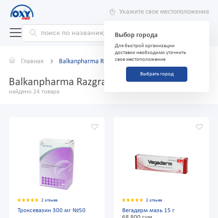
Укажите свое местоположение
Выбор города
Для быстрой организации
доставки необходимо уточнить
свое местоположение
Главная
Balkanpharma Razgrad AD
Выбрать город
Balkanpharma Razgrad AD
найдено 24 товара
2 отзыва
2 отзыва
Троксевазин 300 мг №50
Вегадерм мазь 15 г
68 800 сум