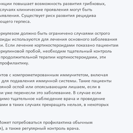
нкции повышает возможность развития грибковых,
случаях клинические проявления могут быть
ыявления. Существует риск развития рецидива
ющего герпеса.
ркулезом должно быть ограничено случаями острого
роиды используются для лечения основного заболевания
и. Если лечение кортикостероидами показано пациентам
еркулиновой пробой, необходим тщательный контроль
 продолжительной терапии кортикостероидами, эти
профилактику.
ентов с компрометированным иммунитетом, включая
 для подавления иммунной системы. Такие пациенты
тряной оспой или опоясывающим лишаем, если в
ни уже перенесли это заболевание. В случае если
одимо тщательное наблюдение врача и проведение
ми в таких случаях прекращать нельзя, в некоторых
Может потребоваться профилактика обычным
, а также регулярный контроль врача.