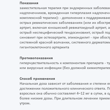
Показания
заместительная терапия при эндокринных заболеван
надпочечников, врожденная гиперплазия надпочечни
комплексной терапии): - дополнение к поддержива
острых ревматических заболеваниях (или их обостре
артрит, включая юношеский ревматоидный артрит, а
острый неспецифический тендосиновиит, острый под
синовиит при остеоартрите, эпикондилит - при обо
системной красной волчанки, системного дерматоми
гигантоклеточного артериита
Противопоказания
гиперчувствительность к компонентам препарата - т
или вирусные инфекции (без должной химиотерапев
Способ применения
Начальная доза зависит от заболевания и степени 
достижении положительного клинического ответа.
взрослых она обычно составляет 4–12 мг в сутки, в
более низкие дозы. При длительном лечении прием 
утром.