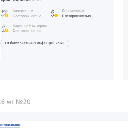
Срок годности:
5 лет
Аллергикам
Беременным
С осторожностью
С осторожностью
Кормящим матерям
С осторожностью
От бактериальных инфекций кожи
16 мг №20
реднизолон