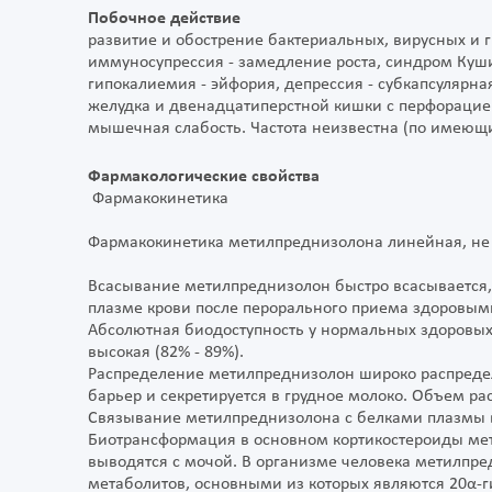
Побочное действие
развитие и обострение бактериальных, вирусных и 
иммуносупрессия - замедление роста, синдром Куши
гипокалиемия - эйфория, депрессия - субкапсулярная
желудка и двенадцатиперстной кишки с перфорацией
мышечная слабость. Частота неизвестна (по имеющ
Фармакологические свойства
Фармакокинетика
Фармакокинетика метилпреднизолона линейная, не 
Всасывание метилпреднизолон быстро всасывается
плазме крови после перорального приема здоровыми 
Абсолютная биодоступность у нормальных здоровых 
высокая (82% - 89%).
Распределение метилпреднизолон широко распредел
барьер и секретируется в грудное молоко. Объем ра
Связывание метилпреднизолона с белками плазмы в
Биотрансформация в основном кортикостероиды мета
выводятся с мочой. В организме человека метилпре
метаболитов, основными из которых являются 20α-