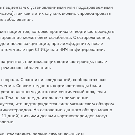
ть пациентам с установленными или подозреваемыми
зом), так как в этих случаях можно спровоцировать
е заболевания.
ми пациентов, которые принимают кортикостероиды в
инирование может быть ослаблена. С осторожностью,
 до и после вакцинации, при лимфадените, после
 в том числе при СПИДе или ВИЧ-инфицировании.
 пациентов, принимающих кортикостероиды, после
 ремиссия заболевания.
а спорная. С ранних исследований, сообщаются как
ечения. Совсем недавно, кортикостероиды были
 установленным диагнозом септический шок, если
в. Тем не менее, длительное применение
дуется, что подтверждается систематическим обзором
ртикостероидов. На основании данного обзора можно
5-11 дней) низкими дозами кортикостероидов могут
ологии.
ми, отмечались редкие случаи кожных и