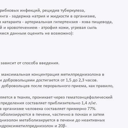
грибковых инфекций, рецидив туберкулеза,
нга - задержка натрия и жидкости в организме,
 катаракта - артериальная гипертензия - язва пищевода,
 и кровотечением - атрофия кожи, угревая сыпь
имся данным оценить не возможно):
зависит от способа введения.
, максимальная концентрация метилпреднизолона в
добровольцами достигается от 1,5 до 2,3 часов.
добровольцев после перорального приема, как правило,
яется в тканях, проникает через гематоэнцефалический
спределения составляет приблизительно 1,4 л/кг.
 организме человека составляет примерно 77%.
болизируются в печени, частично в почках и затем
днизолон метаболизируется в печени до неактивных
гидроксиметилпреднизолон и 20β-