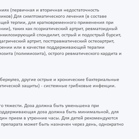
иях (первичная и вторичная недостаточность
ков) Для симптоматического лечения (в составе
ющей терпии, для кратковременного применения при
нии), таких как псориатический артрит, ревматоидный
нкилозирующий спондилит, острый и подострый бурсит,
агрический артрит, посттравматический остеоартрит,
стрении или в качестве поддерживающей терапии
озита (полимиозита), острого ревматического кардита и
уберкулез, другие острые и хронические бактериальные
тической защиты) - системные грибковые инфекции.
его тяжести. Доза должна быть уменьшена при
 Поддерживающая доза должна быть минимальной, для
 один прием в утренние часы. Для детей рекомендуются
препарата может быть назначен через день, однократно