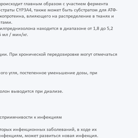
роисходит главным образом с участием фермента
страты CYP3A4, также может быть субстратом для АТФ-
икопротеина, влияющего на распределение в тканях и
атами.
преднизолона находится в диапазоне от 1,8 до 5,2
 мл / мин/кг.
ии. При хронической передозировке могут отмечаться
ого угля, постепенное уменьшение дозы, при
олон выводится при диализе.
осприимчивости к инфекциям
торых инфекционных заболеваний, в ходе их
нфекциям, может развиться новая инфекция.