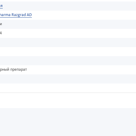
ия
harma Razgrad AD
ки
4
урный препарат