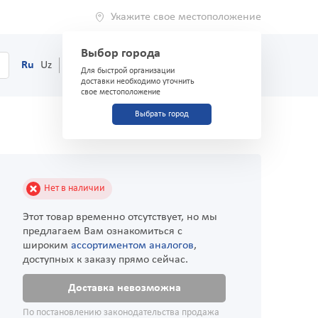
Укажите свое местоположение
Выбор города
0
Корзина
Ru
Uz
(71) 200-03-03
Для быстрой организации
доставки необходимо уточнить
свое местоположение
Выбрать город
Нет в наличии
Этот товар временно отсутствует, но мы
предлагаем Вам ознакомиться с
широким
ассортиментом аналогов
,
доступных к заказу прямо сейчас.
Доставка невозможна
По постановлению законодательства продажа