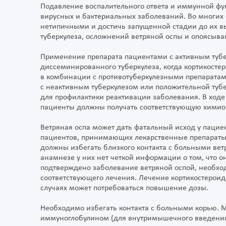
Подавление воспалительного ответа и иммунной фу
вирусных и бактериальных заболеваний. Во многих 
нетипичными и достичь запущенной стадии до их в
туберкулеза, осложнений ветряной оспы и опоясыва
Применение препарата пациентами с активным тубе
диссеминированного туберкулеза, когда кортикосте
в комбинации с противотуберкулезными препаратам
с неактивным туберкулезом или положительной туб
для профилактики реактивации заболевания. В ходе
пациенты должны получать соответствующую химио
Ветряная оспа может дать фатальный исход у паци
пациентов, принимающих лекарственные препараты
должны избегать близкого контакта с больными ве
анамнезе у них нет четкой информации о том, что о
подтверждено заболевание ветряной оспой, необх
соответствующего лечения. Лечение кортикостероида
случаях может потребоваться повышение дозы.
Необходимо избегать контакта с больными корью. 
иммуноглобулином (для внутримышечного введения)