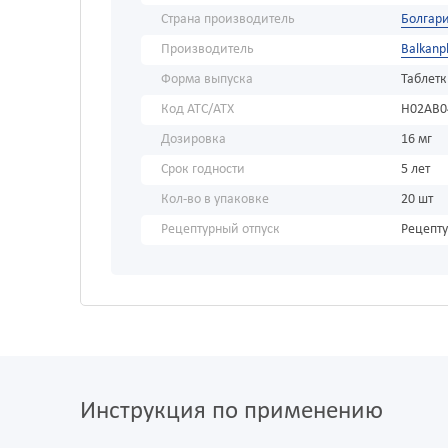
Страна производитель
Болгар
Производитель
Balkanp
Форма выпуска
Таблет
Код АТС/ATX
H02AB0
Дозировка
16 мг
Срок годности
5 лет
Кол-во в упаковке
20 шт
Рецептурный отпуск
Рецепт
Инструкция по применению