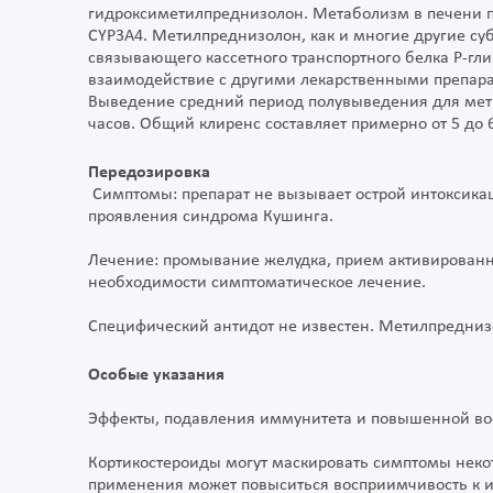
гидроксиметилпреднизолон. Метаболизм в печени п
CYP3A4. Метилпреднизолон, как и многие другие суб
связывающего кассетного транспортного белка Р-гл
взаимодействие с другими лекарственными препар
Выведение средний период полувыведения для метил
часов. Общий клиренс составляет примерно от 5 до 6
Передозировка
Симптомы: препарат не вызывает острой интоксикац
проявления синдрома Кушинга.
Лечение: промывание желудка, прием активированн
необходимости симптоматическое лечение.
Специфический антидот не известен. Метилпредниз
Особые указания
Эффекты, подавления иммунитета и повышенной в
Кортикостероиды могут маскировать симптомы неко
применения может повыситься восприимчивость к и