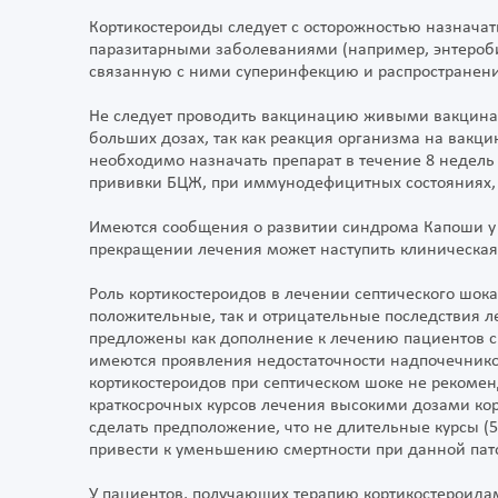
Кортикостероиды следует с осторожностью назнача
паразитарными заболеваниями (например, энтеробио
связанную с ними суперинфекцию и распространени
Не следует проводить вакцинацию живыми вакцина
больших дозах, так как реакция организма на вакц
необходимо назначать препарат в течение 8 недель
прививки БЦЖ, при иммунодефицитных состояниях,
Имеются сообщения о развитии синдрома Капоши у
прекращении лечения может наступить клиническая
Роль кортикостероидов в лечении септического шок
положительные, так и отрицательные последствия л
предложены как дополнение к лечению пациентов с
имеются проявления недостаточности надпочечнико
кортикостероидов при септическом шоке не рекомен
краткосрочных курсов лечения высокими дозами ко
сделать предположение, что не длительные курсы (
привести к уменьшению смертности при данной пат
У пациентов, получающих терапию кортикостероида