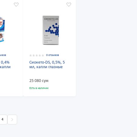
зывов
0 отзывов
 0,4%
Сиокето-DS, 0,5%, 5
 капли
мл, капли глазные
25 080 сум
Есть в наличии
4