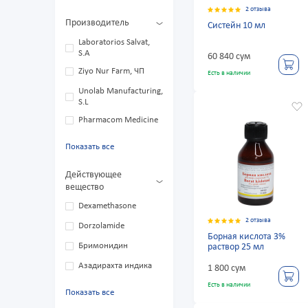
2 отзыва
Производитель
Систейн 10 мл
Laboratorios Salvat,
S.A
60 840 сум
Ziyo Nur Farm, ЧП
Есть в наличии
Unolab Manufacturing,
S.L
Pharmacom Medicine
Показать все
Действующее
вещество
Dexamethasone
2 отзыва
Dorzolamide
Борная кислота 3%
Бримонидин
раствор 25 мл
Азадирахта индика
1 800 сум
Есть в наличии
Показать все