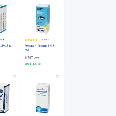
зыва
2 отзыва
,5% 5 мл
Эмокси-Оптик 1% 5
мл
6 797 сум
Есть в наличии