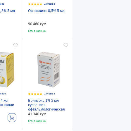
зыва
2 отзыва
,3% 5 мл
Офтаквикс 0,5% 5 мл
90 460 сум
Есть в наличии
зывов
2 отзыва
,4 мл
Бринзокс 1% 5 мл
ия капли
суспензия
офтальмологическая
41 340 сум
Есть в наличии