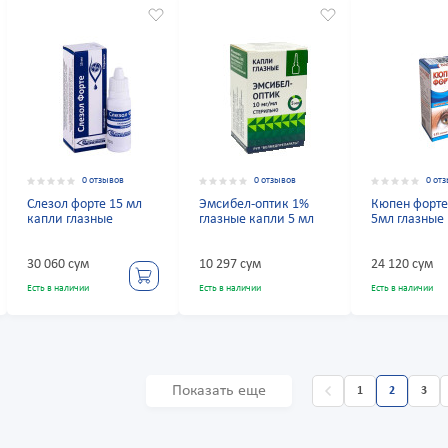
0 отзывов
0 отзывов
0 от
Слезол форте 15 мл
Эмсибел-оптик 1%
Кюпен форте
капли глазные
глазные капли 5 мл
5мл глазные
30 060 сум
10 297 сум
24 120 сум
Есть в наличии
Есть в наличии
Есть в наличии
Показать еще
1
2
3