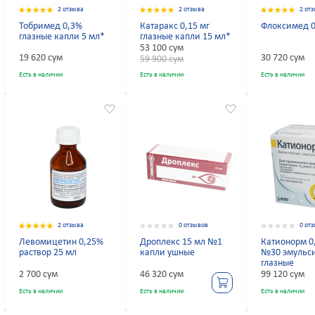
2 отзыва
2 отзыва
2 от
Тобримед 0,3%
Катаракс 0,15 мг
Флоксимед 0
глазные капли 5 мл*
глазные капли 15 мл*
53 100 сум
19 620 сум
30 720 сум
59 900 сум
Есть в наличии
Есть в наличии
Есть в наличии
2 отзыва
0 отзывов
0 от
Левомицетин 0,25%
Дроплекс 15 мл №1
Катионорм 0
раствор 25 мл
капли ушные
№30 эмульс
глазные
2 700 сум
46 320 сум
99 120 сум
Есть в наличии
Есть в наличии
Есть в наличии