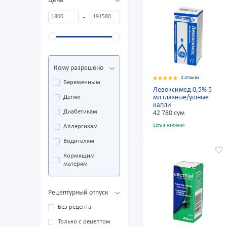
Цена
-
Кому разрешено
2 отзыва
Беременным
Левоксимед 0,5% 5
Детям
мл глазные/ушные
капли
Диабетикам
42 780 сум
Есть в наличии
Аллергикам
Водителям
Кормящим
матерям
Рецептурный отпуск
Без рецепта
Только с рецептом