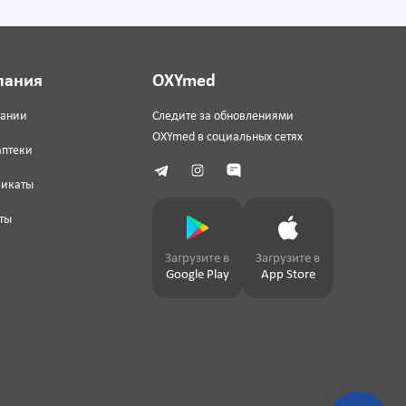
пания
OXYmed
пании
Следите за обновлениями
OXYmed в социальных сетях
аптеки
фикаты
ты
Загрузите в
Загрузите в
Google Play
App Store