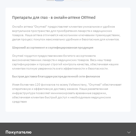
Препараты для глаз - в онлайн-аптеке OXYmed
Онлайн аптека "Oxymed" предоставляет клиентам уникальное и удобное
виртуальное пространство для приобретения лекарств и медицинских
товаров. Наша аптека отличается несколькими ключевыми преимуществами,
делая процесс покупок максимально удобным и безопасным для клиентов.
Широкий ассортимент и сертифицированная продукция
Oxymed гордится предоставлением богатого ассортимента
высококачественных лекарств и медицинских товаров. Весь наш товар
сертифицирован и прошел строгий контроль качества, обеспечивая нашим
клиентам полную уверенность в его эффективности и безопасности.
Быстрая доставка благодаря распределенной сети филиалов
Имея более чем 120 филиалов по всему Узбекистану, "Oxymed" обеспечивает
оперативную и эффективную доставку заказов. Наша разветвленная
инфраструктура позволяет минимизировать временные задержки,
обеспечивая клиентам быстрый доступ к необходимым медицинским
средствам
Покупателю