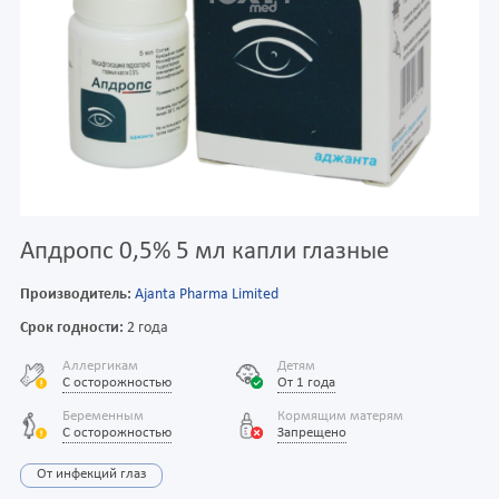
Апдропс 0,5% 5 мл капли глазные
Производитель:
Ajanta Pharma Limited
Срок годности:
2 года
Аллергикам
Детям
С осторожностью
От 1 года
Беременным
Кормящим матерям
С осторожностью
Запрещено
От инфекций глаз