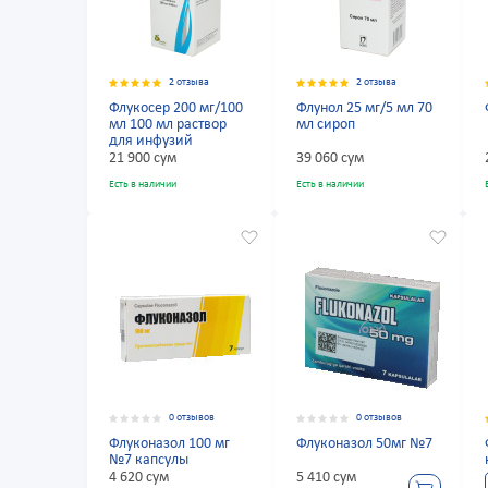
2 отзыва
2 отзыва
Флукосер 200 мг/100
Флунол 25 мг/5 мл 70
мл 100 мл раствор
мл сироп
для инфузий
21 900 сум
39 060 сум
Есть в наличии
Есть в наличии
0 отзывов
0 отзывов
Флуконазол 100 мг
Флуконазол 50мг №7
№7 капсулы
4 620 сум
5 410 сум