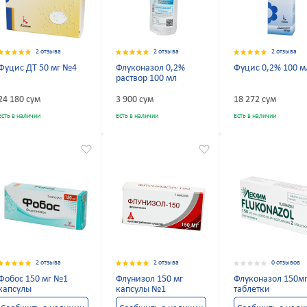
2 отзыва
2 отзыва
2 отзыва
Фуцис ДТ 50 мг №4
Флуконазол 0,2%
Фуцис 0,2% 100 м
раствор 100 мл
24 180 сум
3 900 сум
18 272 сум
Есть в наличии
Есть в наличии
Есть в наличии
2 отзыва
2 отзыва
0 отзывов
Фобос 150 мг №1
Флунизол 150 мг
Флуконазол 150м
капсулы
капсулы №1
таблетки