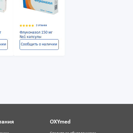
2 отзыва
г
Флуконазол 150 мг
№1 капсулы
ичии
Сообщить о наличии
пания
OXYmed