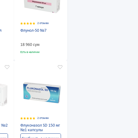
2 отзыва
л
Флунол-50 №7
18 960 сум
Есть в наличии
2 отзыва
г №2
Флуконазол SD 150 мг
№1 капсулы