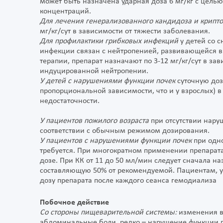
может быть назначена ударная доза 6 мг/кг с цель
концентраций.
Для лечения генерализованного кандидоза и крипт
мг/кг/сут в зависимости от тяжести заболевания.
Для профилактики грибковых инфекций
у детей со 
инфекции связан с нейтропенией, развивающейся в 
терапии, препарат назначают по 3-12 мг/кг/сут в з
индуцированной нейтропении.
У детей с нарушениями функции почек
суточную доз
пропорциональной зависимости, что и у взрослых) 
недостаточности.
У пациентов пожилого возраста
при отсутствии нару
соответствии с обычным режимом дозирования.
У пациентов с нарушениями функции почек
при одн
требуется. При многократном применении препарата
дозе. При КК от 11 до 50 мл/мин следует сначала наз
составляющую 50% от рекомендуемой. Пациентам, у 
дозу препарата после каждого сеанса гемодиализа
Побочное действие
Со стороны пищеварительной системы:
изменения вк
абдоминальные боли, редко – нарушение функции печ