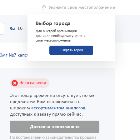
Укажите свое местоположение
Выбор города
0
Корзина
Ru
Uz
(71) 200-03-03
Для быстрой организации
доставки необходимо уточнить
свое местоположение
Выбрать город
0мг №7 капсулы
Нет в наличии
Этот товар временно отсутствует, но мы
предлагаем Вам ознакомиться с
широким
ассортиментом аналогов
,
доступных к заказу прямо сейчас.
Доставка невозможна
По постановлению законодательства продажа