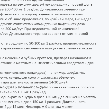
окковых инфекциях другой локализации
в первый день
е 200-400 мг 1 раз/сут. Длительность лечения при
 эффективности подтвержденной микологическим
пию обычно продолжают, по крайней мере, 6-8 недель.
 других инвазивных кандидозных
инфекциях
доза
м по 200 мг/сут. При недостаточной клинической
/сут. Длительность терапии зависит от клинической
ют в среднем по 50-100 мг 1 раз/сут; продолжительность
х с выраженным снижением иммунитета лечение может
м с ношением зубных протезов, препарат назначают в
сочетании с местными антисептическими средствами для
м генитального кандидоза), например,
эзофагите,
ии, кандидозе кожи и слизистых оболочек
,
ут при длительности лечения 14-30 дней.
андидоза у больных СПИДом
после завершения полного
начен по 150 мг 1 раз/нед.
однократно внутрь в дозе 150 мг. Для снижения частоты
применять в дозе 150 мг 1 раз/мес. Длительность
от 4 до 12 мес. Некоторым больным может