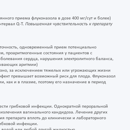
оянного приема флуконазола в дозе 400 мг/сут и более)
нтервал Q-T.
Повышенная чувствительность к препарату
аточность, одновременный прием потенциально
зм, проаритмогенные состояния у пациентов с
болевания сердца, нарушения электролитного баланса,
зывающих аритмии)
зно, за исключением тяжелых или угрожающих жизни
фект превышает возможный риск для плода. Флуконазол
и, как и в плазме, поэтому его назначение в период
жести грибковой инфекции. Однократной пероральной
 излечения вагинального кандидоза. Лечение других
я препарата вплоть до клинически и лабораторного
ибковой инфекции.
я водой или любой другой жидкостью.