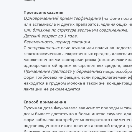
Противопоказания
Одновременный прием терфенадина
(на фоне пост
или астемизола и других препаратов, удлиняющих и
или близким по структуре азольным соединениям.
Детский возраст до 1 года.
Беременность, период лактации.
С
осторожностью:
печеночная или почечная недост
гепатотоксических лекарственных средств, алкоголи
множественными факторами риска (органические за
одновременный прием лекарственных средств, вы
Применение препарата у беременных
нецелесообра
форм грибковых инфекций, если предполагаемый эф
находится в грудном молоке в такой же концентраци
лактации не рекомендуется.
Способ применения
Суточная доза Флуконазол зависит от природы и тя
дозы бывает достаточно в большинстве случаев для
форм заболевания требует многократного применени
подтвержденного исчезновения активной стадии гр
Капсулы принимают внутрь, не разжевывая, запива