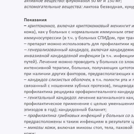
активное вещество:
флуконазол 50 мг и 150 мг;
вспомогательные вещества:
лактоза безводная, кук
Показания
–
криптококкоз, включая криптококковый менингит 
кожа), как у больных с нормальным иммунным отве
иммуносупрессии (в т.ч. у больных СПИДом, при тра
– препарат можно использовать для профилактики 
– генерализованный кандидоз, включая кандидеми
инвазивной кандидозной инфекции
(в т.ч. инфекци
путей). Лечение можно проводить у больных со зл
интенсивной терапии, больных, получающих цитото
при наличии других факторов, предрасполагающих к
–
кандидоз слизистых оболочек
, в т.ч. полости рта
связанный с ношением зубных протезов), пищевода
профилактика рецидива орофарингеального кандид
–
генитальный кандидоз
: лечение вагинального ка
профилактическое применение с целью уменьшения 
эпизодов в год); кандидозный баланит;
–
профилактика грибковых инфекций у больных со 
предрасположены к таким инфекциям в результате ц
–
микозы кожи
, включая микозы стоп, тела, пахово
кожи;