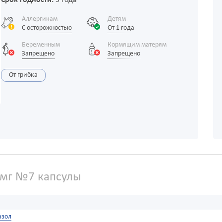
Срок годности:
3 года
Аллергикам
Детям
С осторожностью
От 1 года
Беременным
Кормящим матерям
Запрещено
Запрещено
От грибка
мг №7 капсулы
азол