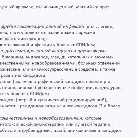
урузный крахмал, тальк очищенный, магний стеарат.
и другие локализации данной
инфекции
(в т.ч. легкие,
том, так и у больных с различными формами
нсплантации органов);
криптококковой инфекции у больных СПИДом;
ю, диссеминированный кандидоз и
другие формы
и брюшины, эндокарда, глаз, дыхательных и мочевых
окачественными новообразованиями, больных отделений
ксические или иммуносупрессивные средства, а также
 развитию кандидоза;
 и глотки (включая атрофический кандидоз полости рта,
, неинвазивные бронхолегочные инфекции, кандидурия;
оза у больных СПИДом;
ндидоза (острый и хронический рецидивирующий),
частоты рецидивов вагинального кандидоза (3 и более
злокачественными новообразованиями
, которые
итотоксической химиотерапии или лучевой терапии;
й области, отрубевидный лишай, онихомикозы и кандидоз