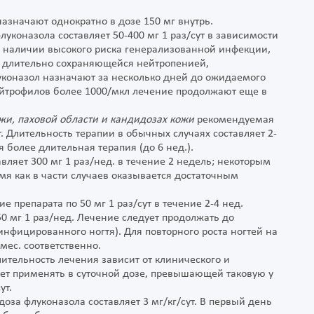
назначают однократно в дозе 150 мг внутрь.
уконазола составляет 50-400 мг 1 раз/сут в зависимости
и наличии высокого риска генерализованной инфекции,
 длительно сохраняющейся нейтропенией,
луконазол назначают за несколько дней до ожидаемого
йтрофилов более 1000/мкл лечение продолжают еще в
ожи, паховой области и кандидозах кожи
рекомендуемая
ут. Длительность терапии в обычных случаях составляет 2-
я более длительная терапия (до 6 нед.).
ляет 300 мг 1 раз/нед. в течение 2 недель; некоторым
емя как в части случаев оказывается достаточным
 препарата по 50 мг 1 раз/сут в течение 2-4 нед.
0 мг 1 раз/нед. Лечение следует продолжать до
фицированного ногтя). Для повторного роста ногтей на
 мес. соответственно.
лительность лечения зависит от клинического и
ует применять в суточной дозе, превышающей таковую у
ут.
за флуконазола составляет 3 мг/кг/сут. В первый день