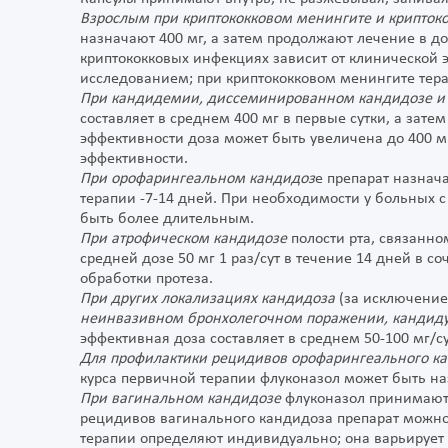
Взрослым при криптококковом менингите и крипток
назначают 400 мг, а затем продолжают лечение в доз
криптококковых инфекциях зависит от клинической
исследованием; при криптококковом менингите тера
При кандидемии, диссеминированном кандидозе и
составляет в среднем 400 мг в первые сутки, а зате
эффективности доза может быть увеличена до 400 мг
эффективности.
При орофарингеальном кандидоз
е препарат назнача
терапии -7-14 дней. При необходимости у больны
быть более длительным.
При атрофическом кандидозе
полости рта, связанно
средней дозе 50 мг 1 раз/сут в течение 14 дней в 
обработки протеза.
При других локализациях кандидоза
(за исключение
неинвазивном бронхолегочном поражении, кандидур
эффективная доза составляет в среднем 50-100 мг/с
Для профилактики рецидивов орофарингеального к
курса первичной терапии флуконазол может быть наз
При вагинальном кандидозе
флуконазол принимают 
рецидивов вагинального кандидоза препарат можно 
терапии определяют индивидуально; она варьирует 