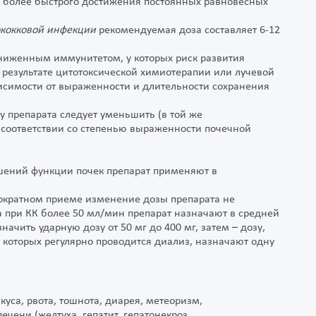
ю более быстрого достижения постоянных равновесных
ококковой инфекции
рекомендуемая доза составляет 6-12
сниженным иммунитетом, у которых риск развития
результате цитотоксической химиотерапии или лучевой
ависимости от выраженности и длительности сохранения
у препарата следует уменьшить (в той же
в соответствии со степенью выраженности почечной
шений функции почек препарат применяют в
ократном приеме изменение дозы препарата не
 при КК более 50 мл/мин препарат назначают в средней
начить ударную дозу от 50 мг до 400 мг, затем – дозу,
которых регулярно проводится диализ, назначают одну
уса, рвота, тошнота, диарея, метеоризм,
ени (желтуха, гепатит, гепатонекроз,