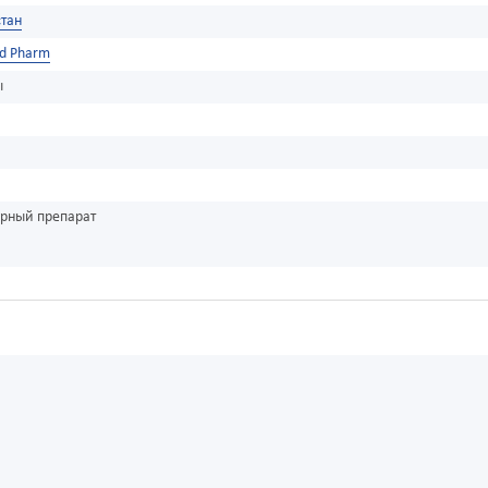
тан
d Pharm
ы
урный препарат