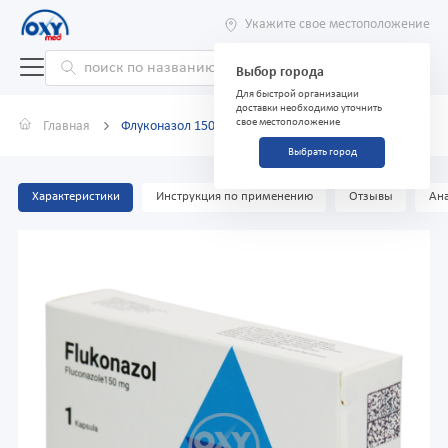
Укажите свое местоположение
Выбор города
Для быстрой организации
доставки необходимо уточнить
свое местоположение
Главная
Флуконазол 150 мг №1 капсулы
Выбрать город
Характеристики
Инструкция по применению
Отзывы
Ана