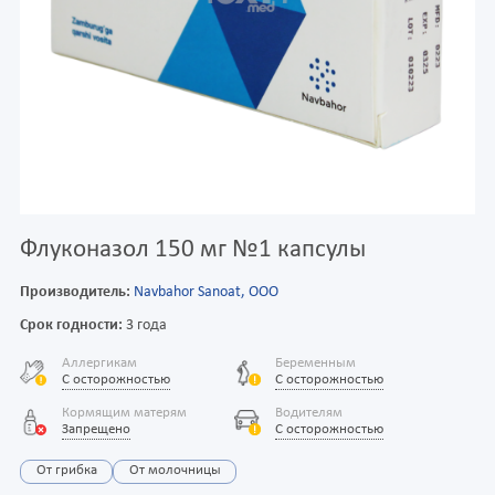
Флуконазол 150 мг №1 капсулы
Производитель:
Navbahor Sanoat, ООО
Срок годности:
3 года
Аллергикам
Беременным
С осторожностью
С осторожностью
Кормящим матерям
Водителям
Запрещено
С осторожностью
От грибка
От молочницы