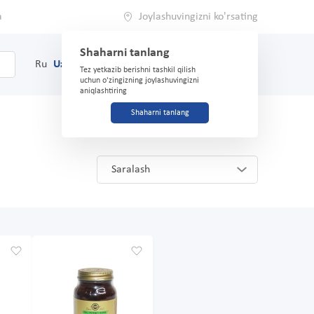
a
Joylashuvingizni ko'rsating
Shaharni tanlang
0
Savat
Ru
Uz
(71) 200-03-03
Tez yetkazib berishni tashkil qilish
uchun o'zingizning joylashuvingizni
aniqlashtiring
Shaharni tanlang
Saralash