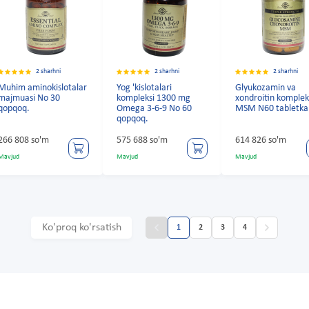
2 sharhni
2 sharhni
2 sharhni
Muhim aminokislotalar
Yog 'kislotalari
Glyukozamin va
majmuasi No 30
kompleksi 1300 mg
xondroitin komplek
qopqoq.
Omega 3-6-9 No 60
MSM N60 tabletkal
qopqoq.
266 808 so'm
575 688 so'm
614 826 so'm
Mavjud
Mavjud
Mavjud
Ko'proq ko'rsatish
1
2
3
4