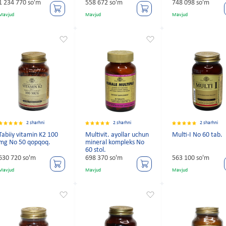
1 234 770 so'm
558 672 so'm
748 098 so'm
Mavjud
Mavjud
Mavjud
2 sharhni
2 sharhni
2 sharhni
Tabiiy vitamin K2 100
Multivit. ayollar uchun
Multi-I No 60 tab.
mg No 50 qopqoq.
mineral kompleks No
60 stol.
630 720 so'm
698 370 so'm
563 100 so'm
Mavjud
Mavjud
Mavjud