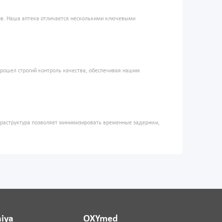
ров. Наша аптека отличается несколькими ключевыми
прошел строгий контроль качества, обеспечивая нашим
фраструктура позволяет минимизировать временные задержки,
iya
OXYmed