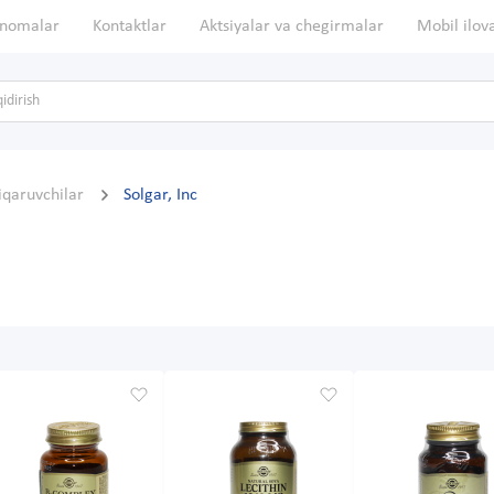
nomalar
Kontaktlar
Aktsiyalar va chegirmalar
Mobil ilov
hiqaruvchilar
Solgar, Inc