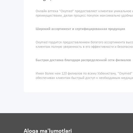
Онлайн аптека "Oxymed" предоставляет клиентам уникальное 
преимуществами, делая процесс покупок максимально удобны
Широкий ассортимент и сертифицированная продукция
Oxymed гордится предоставлением богатого ассортимента высо
клиентам полную уверенность в его эффективности и безопасно
Быстрая доставка благодаря распределенной сети филиалов
Имея более чем 120 филиалов по всему Узбекистану, "Oxymed
обеспечивая клиентам быстрый доступ к необходимым медиц
Aloqa ma'lumotlari