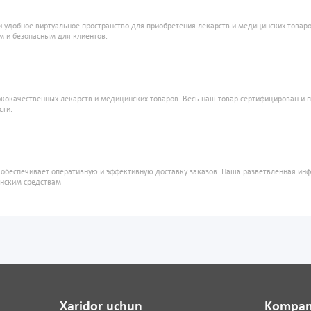
и удобное виртуальное пространство для приобретения лекарств и медицинских това
м и безопасным для клиентов.
кокачественных лекарств и медицинских товаров. Весь наш товар сертифицирован и 
сти.
" обеспечивает оперативную и эффективную доставку заказов. Наша разветвленная ин
инским средствам
Xaridor uchun
Kompan