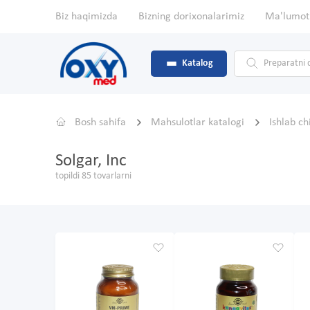
Biz haqimizda
Bizning dorixonalarimiz
Ma'lumot
Katalog
Bosh sahifa
Mahsulotlar katalogi
Ishlab c
Solgar, Inc
topildi 85 tovarlarni