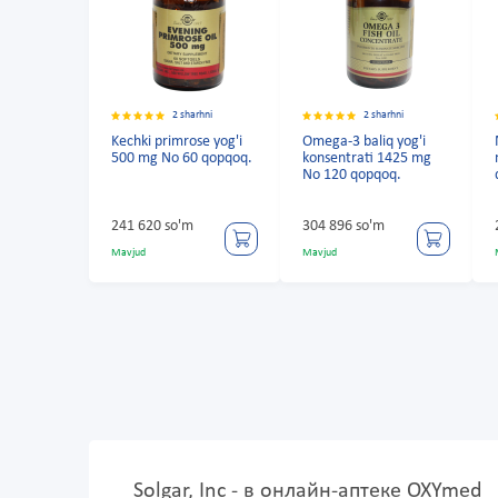
2 sharhni
2 sharhni
Kechki primrose yog'i
Omega-3 baliq yog'i
500 mg No 60 qopqoq.
konsentrati 1425 mg
No 120 qopqoq.
241 620 so'm
304 896 so'm
Mavjud
Mavjud
Solgar, Inc - в онлайн-аптеке OXYmed