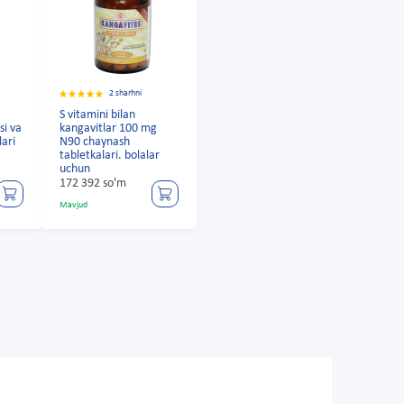
2 sharhni
S vitamini bilan
si va
kangavitlar 100 mg
ari
N90 chaynash
tabletkalari. bolalar
uchun
172 392 so'm
Mavjud