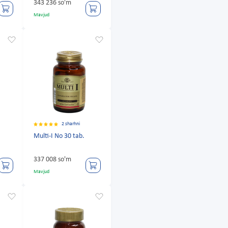
343 236 so'm
Mavjud
2 sharhni
Multi-I No 30 tab.
337 008 so'm
Mavjud