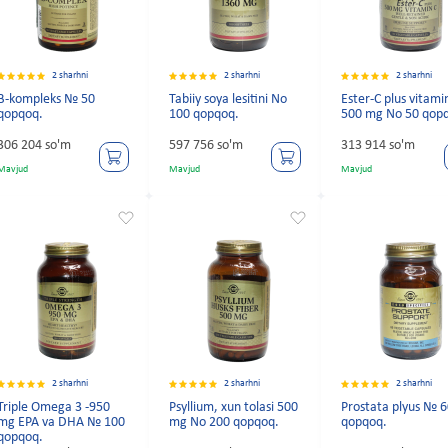
2 sharhni
2 sharhni
2 sharhni
B-kompleks № 50
Tabiiy soya lesitini No
Ester-C plus vitami
qopqoq.
100 qopqoq.
500 mg No 50 qop
306 204 so'm
597 756 so'm
313 914 so'm
Mavjud
Mavjud
Mavjud
2 sharhni
2 sharhni
2 sharhni
Triple Omega 3 -950
Psyllium, xun tolasi 500
Prostata plyus № 
mg EPA va DHA № 100
mg No 200 qopqoq.
qopqoq.
qopqoq.