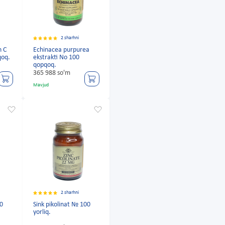
2 sharhni
n C
Echinacea purpurea
qoq.
ekstrakti No 100
qopqoq.
365 988 so'm
Mavjud
2 sharhni
60
Sink pikolinat № 100
yorliq.