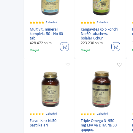
2 sharhni
2 sharhni
Multivit. mineral
Kangavites ko'p konchi
kompleks 50+ No 60
No 60 tab.chew.
tab.
bolalar uchun
428 472 so'm
223 230 so'm
Mavjud
Mavjud
2 sharhni
2 sharhni
Flavo-tsink №50
Triple Omega 3 -950
pastilkalari
mg EPA va DHA № 50
qopqoq.