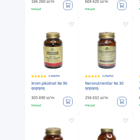
166 260 so'm
604 620 so'm
Mavjud
Mavjud
2 sharhni
2 sharhni
Xrom pikolinat № 90
Neronutrientlar № 30
qopqoq.
qopqoq.
303 690 so'm
256 632 so'm
Mavjud
Mavjud