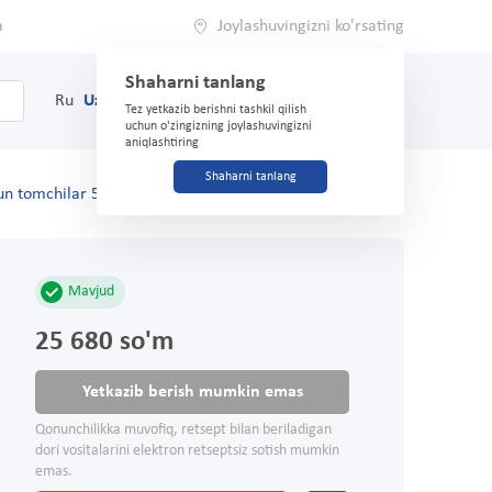
a
Joylashuvingizni ko'rsating
Shaharni tanlang
0
Savat
Ru
Uz
(71) 200-03-03
Tez yetkazib berishni tashkil qilish
uchun o'zingizning joylashuvingizni
aniqlashtiring
Shaharni tanlang
hun tomchilar 5 mg / ml 20 ml
Mavjud
25 680 so'm
Yetkazib berish mumkin emas
Qonunchilikka muvofiq, retsept bilan beriladigan
dori vositalarini elektron retseptsiz sotish mumkin
emas.