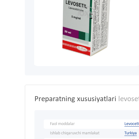
Preparatning xususiyatlari
levoset
Faol moddalar
Levoceti
Ishlab chiqaruvchi mamlakat
Turkiya