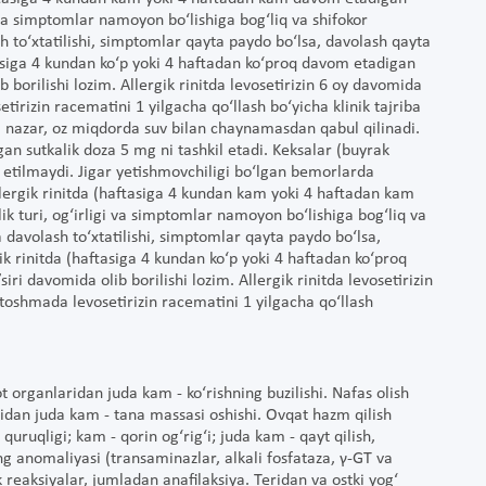
 va simptomlar namoyon bo‘lishiga bog‘liq va shifokor
 to‘xtatilishi, simptomlar qayta paydo bo‘lsa, davolash qayta
tasiga 4 kundan ko‘p yoki 4 haftadan ko‘proq davom etadigan
 borilishi lozim. Allergik rinitda levosetirizin 6 oy davomida
tirizin racematini 1 yilgacha qo‘llash bo‘yicha klinik tajriba
’i nazar, oz miqdorda suv bilan chaynamasdan qabul qilinadi.
gan sutkalik doza 5 mg ni tashkil etadi. Keksalar (buyrak
b etilmaydi. Jigar yetishmovchiligi bo‘lgan bemorlarda
allergik rinitda (haftasiga 4 kundan kam yoki 4 haftadan kam
 turi, og‘irligi va simptomlar namoyon bo‘lishiga bog‘liq va
davolash to‘xtatilishi, simptomlar qayta paydo bo‘lsa,
ik rinitda (haftasiga 4 kundan ko‘p yoki 4 haftadan ko‘proq
i davomida olib borilishi lozim. Allergik rinitda levosetirizin
 toshmada levosetirizin racematini 1 yilgacha qo‘llash
t organlaridan juda kam - ko‘rishning buzilishi. Nafas olish
idan juda kam - tana massasi oshishi. Ovqat hazm qilish
quruqligi; kam - qorin og‘rig‘i; juda kam - qayt qilish,
ng anomaliyasi (transaminazlar, alkali fosfataza, γ-GT va
 reaksiyalar, jumladan anafilaksiya. Teridan va ostki yog‘