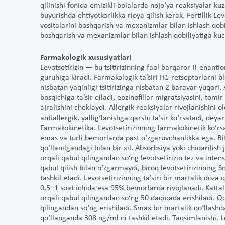
qilinishi fonida emizikli bolalarda nojo‘ya reaksiyalar kuz
buyurishda ehtiyotkorlikka rioya qilish kerak. Fertillik Le
vositalarini boshqarish va mexanizmlar bilan ishlash qobil
boshqarish va mexanizmlar bilan ishlash qobiliyatiga kuchs
Farmakologik xususiyatlari
Levotsetirizin — bu tsitirizinning faol barqaror R-enant
guruhiga kiradi. Farmakologik ta’siri H1-retseptorlarni bl
nisbatan yaqinligi tsitirizinga nisbatan 2 baravar yuqori.
bosqichiga ta’sir qiladi, eozinofillar migratsiyasini, tomi
ajralishini cheklaydi. Allergik reaksiyalar rivojlanishini o
antiallergik, yallig‘lanishga qarshi ta’sir ko‘rsatadi, dey
Farmakokinetika. Levotsetirizinning farmakokinetik ko‘rsat
emas va turli bemorlarda past o‘zgaruvchanlikka ega. Bit
qo‘llanilgandagi bilan bir xil. Absorbsiya yoki chiqarilis
orqali qabul qilingandan so‘ng levotsetirizin tez va intens
qabul qilish bilan o‘zgarmaydi, biroq levotsetirizinning 
tashkil etadi. Levotsetirizinning ta’siri bir martalik do
0,5–1 soat ichida esa 95% bemorlarda rivojlanadi. Katta
orqali qabul qilingandan so‘ng 50 daqiqada erishiladi. 
qilingandan so‘ng erishiladi. Smax bir martalik qo‘llas
qo‘llanganda 308 ng/ml ni tashkil etadi. Taqsimlanishi. L