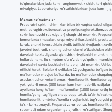
to‘qimalaridan juda kam - angionevrotik shish, teri qichi
miyalgiya. Laboratoriya ko‘rsatkichlaridan juda kam - jiga
Maxsus ko'rsatmalar
Preparatni spirtli ichimliklar bilan bir vaqtda qabul qilga
metilparagidroksibenzoat va propilparagidroksibenzoatni o
sekin kechuvchi reaksiyalar) chaqirishi mumkin. Preparatn
bemorlarda (masalan, orqa miya shikastlanishi, prostata b
kerak, chunki levosetirizin siydik tutilishi rivojlanish xav
javobni bostiradi, shuning uchun ularni o‘tkazishdan oldin 
davolash to‘xtatilganda qichishish rivojlanishi mumkin,
hollarda ham. Bu simptom o‘z-o‘zidan yo‘qolishi mumkin.
davolashni qayta boshlashni talab qilishi mumkin. Ushb
etilishi kerak. Bolalar 6 oylikdan 12 yoshgacha bo‘lgan bol
ma’lumotlar mavjud bo‘lsa-da, bu ma’lumotlar chaqaloql
asoslash uchun yetarli emas. Homiladorlik Homilador ayol
yoki yetarli emas (300 tadan kam homiladorlik natijalari)
ayollarda keng ko‘lamli ma’lumotlar (1000 tadan ortiq homi
homila/yangi tug‘ilgan chaqaloqqa toksik ta’sir ko‘rsatma
homiladorlik, embrion/homila rivojlanishi, tug‘ruq yoki pos
ta’sir ko‘rsatmaydi. Preparat zarur bo‘lsa, homiladorlik d
racemati) odam organizmiga ajralishi ko‘rsatilgan. Shunga