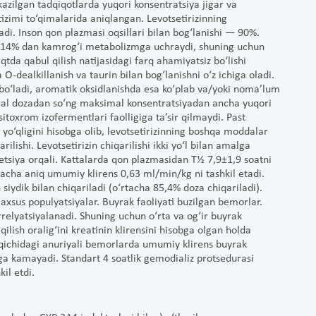
kazilgan tadqiqotlarda yuqori konsentratsiya jigar va
izimi to‘qimalarida aniqlangan. Levotsetirizinning
adi. Inson qon plazmasi oqsillari bilan bog‘lanishi — 90%.
ng 14% dan kamrog‘i metabolizmga uchraydi, shuning uchun
qtda qabul qilish natijasidagi farq ahamiyatsiz bo‘lishi
O-dealkillanish va taurin bilan bog‘lanishni o‘z ichiga oladi.
 bo‘ladi, aromatik oksidlanishda esa ko‘plab va/yoki noma’lum
roral dozadan so‘ng maksimal konsentratsiyadan ancha yuqori
toxrom izofermentlari faolligiga ta’sir qilmaydi. Past
yo‘qligini hisobga olib, levotsetirizinning boshqa moddalar
rilishi. Levotsetirizin chiqarilishi ikki yo‘l bilan amalga
kretsiya orqali. Kattalarda qon plazmasidan T½ 7,9±1,9 soatni
rtacha aniq umumiy klirens 0,63 ml/min/kg ni tashkil etadi.
siydik bilan chiqariladi (o‘rtacha 85,4% doza chiqariladi).
axsus populyatsiyalar. Buyrak faoliyati buzilgan bemorlar.
orrelyatsiyalanadi. Shuning uchun o‘rta va og‘ir buyrak
ilish oralig‘ini kreatinin klirensini hisobga olgan holda
osqichidagi anuriyali bemorlarda umumiy klirens buyrak
a kamayadi. Standart 4 soatlik gemodializ protsedurasi
il etdi.