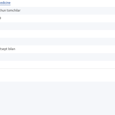
edicine
chun tomchilar
9
tsept bilan