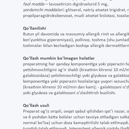
faol modda
– levosetirizin digidroxlorid 5 mg,
yordamchi moddalari:
glitserol, natriy atsetat trigidrat,
propilparagidroksibenzoat, muzli atsetat kislotasi, tozala
Qo'llanilishi
Butun yil davomida va mavsumiy allergik rinit va allergik 
kon’yunktiva giperemiyasi), pollinoz, toshma (shu jumladan
toshmalar bilan kechadigan boshqa allergik dermatitlar
Qo'llash mumkin bo'lmagan holatlar
preparatning har qanday komponentiga yoki piperazin hos
yetishmovchiligini og'ir shakli (kreatinin klirensi 10 ml/
galaktozidaza) yetishmovchiligi yoki glyukoza va galaktoza
komponentiga yoki piperazin hosilalariga yuqori sezuvchan
(kreatinin klirensi 10 ml/min dan kam); - galaktozani o'z
yoki glyukoza va galaktozani o'zlashtirish buzilishi.
Qo'llash usuli
Preparat og‘iz orqali, ovqat qabul qilishdan qat’i nazar,
va 6 yoshdan katta bolalar uchun tavsiya etiladigan sutka
normal bo‘lsa) uchun doza kamaytirilishi talab etilmaydi
tuzatish talab etilmaydi. Intermitent allergik rinitda 