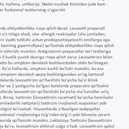
shi, toshma, urtikarija. Skelet-mushak tizimidan juda kam -
r funksional testlarining o‘zgarishi.
nda ehtiyotkorlikka rioya qilish kerak. Levosetil preparati
‘z ichiga oladi, ular allergik reaksiyalar (shu jumladan,
i siydik tutilishi uchun predispozitsiyalovchi omillarga ega
ezining gipertrofiyasi) qo‘llashda ehtiyotkorlikka rioya qilish
fini oshirishi mumkin. Antigistamin preparatlar teri testlariga
3 kunlik yuvish davriga rioya qilish zarur. Levosetirizin bilan
 hatto bu simptom davolash boshlanishidan oldin bo‘lmagan
 Ba’zi hollarda, simptom kuchli bo‘lishi mumkin, bu esa
u simptom davolash qayta boshlanganidan so‘ng bartaraf
alarda levosetirizin qo‘llanilishi bo‘yicha ba’zi klinik
ar va 2 yoshgacha bo‘lgan bolalarda preparatni qo‘llashni
larda levosetirizin qo‘llanilishi bo‘yicha ma’lumotlar yo‘q
. Biroq, tsetirizin (levosetirizin racemati) bo‘yicha homilador
ladorlik natijalari) tsetirizin rivojlanish nuqsonlari yoki
sligini ko‘rsatadi. Hayvonlarda o‘tkazilgan tadqiqotlar
tnatal rivojlanishga to‘g‘ridan-to‘g‘ri yoki bilvosita zararli
avrida qo‘llanishi mumkin. Laktatsiya Tsetirizin (levosetirizin
 ko‘ra, levosetirizin ehtimol sutga o‘tadi. Levosetirizin qabul