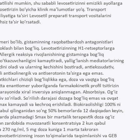
atilishi mumkin, shu sababli levosetirizinni emizikli ayollarga
vosetirizin bo‘yicha klinik ma’lumotlar yo‘q. Transport
iyatiga ta’siri Levosetil preparati transport vositalarini
iz ta’sir ko‘rsatadi.
iomeri bo‘lib, gistaminning raqobatbardosh antagonistlari
oklash bilan bog‘liq. Levotsetirizinning H1-retseptorlarga
 Allergik reaksiya rivojlanishining gistaminga bog‘liq
r o‘tkazuvchanligini kamaytiradi, yallig‘lanish mediatorlarining
ldini oladi va ularning kechishini bostiradi, antiekssudativ,
arli antixolinergik va antiserotonin ta’sirga ega emas.
kichlari chiziqli bog‘liqlikka ega, doza va vaqtga bog‘liq
ta enantiomer yuborilganda farmakokinetik profil tsitirizin
h jarayonida xiral inversiya aniqlanmagan. Absorbsiya. Og‘iz
iv so‘riladi. So‘rilish darajasi dozaga bog‘liq emas va ovqat
Smax kamayadi va kechroq erishiladi. Biokiraolishligi 100% ni
za qabul qilinganidan so‘ng 50% bemorlarda 12 daqiqadan keyin,
larda plazmadagi Smax bir martalik terapevtik doza og‘iz
Qon zardobida muvozanatli konsentratsiya 2 kun qabul
hda 270 ng/ml, 5 mg doza kuniga 1 marta takroran
evotsetirizinning inson to‘qimalarida taqsimlanishi va GEB