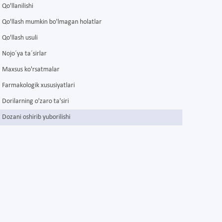
Qo'llanilishi
Qo'llash mumkin bo'lmagan holatlar
Qo'llash usuli
Nojo´ya ta´sirlar
Maxsus ko'rsatmalar
Farmakologik xususiyatlari
Dorilarning o'zaro ta'siri
Dozani oshirib yuborilishi