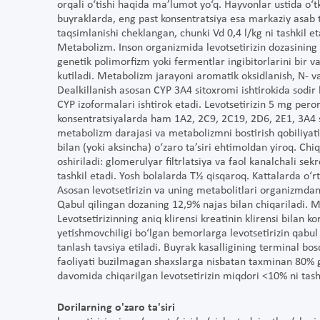
orqali o‘tishi haqida ma’lumot yo‘q. Hayvonlar ustida o‘t
buyraklarda, eng past konsentratsiya esa markaziy asab t
taqsimlanishi cheklangan, chunki Vd 0,4 l/kg ni tashkil et
Metabolizm. Inson organizmida levotsetirizin dozasini
genetik polimorfizm yoki fermentlar ingibitorlarini bir va
kutiladi. Metabolizm jarayoni aromatik oksidlanish, N- va 
Dealkillanish asosan CYP 3A4 sitoxromi ishtirokida sodir
CYP izoformalari ishtirok etadi. Levotsetirizin 5 mg pe
konsentratsiyalarda ham 1A2, 2C9, 2C19, 2D6, 2E1, 3A4 si
metabolizm darajasi va metabolizmni bostirish qobiliyati 
bilan (yoki aksincha) o‘zaro ta’siri ehtimoldan yiroq. Chiqa
oshiriladi: glomerulyar filtrlatsiya va faol kanalchali se
tashkil etadi. Yosh bolalarda T½ qisqaroq. Kattalarda o‘
Asosan levotsetirizin va uning metabolitlari organizmdan 
Qabul qilingan dozaning 12,9% najas bilan chiqariladi. M
Levotsetirizinning aniq klirensi kreatinin klirensi bilan k
yetishmovchiligi bo‘lgan bemorlarga levotsetirizin qabul q
tanlash tavsiya etiladi. Buyrak kasalligining terminal b
faoliyati buzilmagan shaxslarga nisbatan taxminan 80% g
davomida chiqarilgan levotsetirizin miqdori <10% ni tashk
Dorilarning o'zaro ta'siri