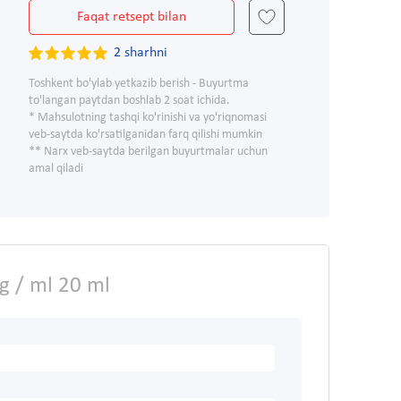
Faqat retsept bilan
2 sharhni
Toshkent bo'ylab yetkazib berish - Buyurtma
to'langan paytdan boshlab 2 soat ichida.
* Mahsulotning tashqi ko'rinishi va yo'riqnomasi
veb-saytda ko'rsatilganidan farq qilishi mumkin
** Narx veb-saytda berilgan buyurtmalar uchun
amal qiladi
mg / ml 20 ml