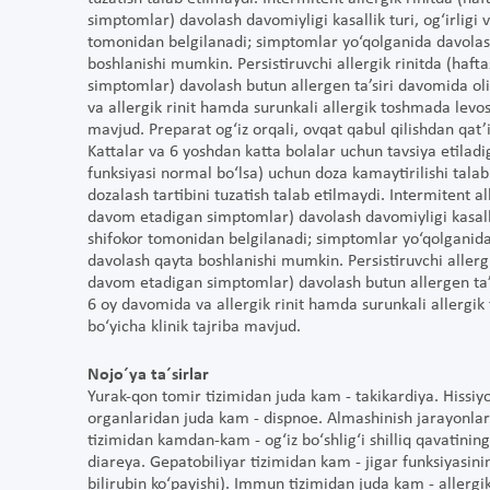
simptomlar) davolash davomiyligi kasallik turi, og‘irligi
tomonidan belgilanadi; simptomlar yo‘qolganida davolash
boshlanishi mumkin. Persistiruvchi allergik rinitda (haf
simptomlar) davolash butun allergen ta’siri davomida olib
va allergik rinit hamda surunkali allergik toshmada levose
mavjud. Preparat og‘iz orqali, ovqat qabul qilishdan qat
Kattalar va 6 yoshdan katta bolalar uchun tavsiya etiladi
funksiyasi normal bo‘lsa) uchun doza kamaytirilishi tala
dozalash tartibini tuzatish talab etilmaydi. Intermitent 
davom etadigan simptomlar) davolash davomiyligi kasallik
shifokor tomonidan belgilanadi; simptomlar yo‘qolganida 
davolash qayta boshlanishi mumkin. Persistiruvchi allerg
davom etadigan simptomlar) davolash butun allergen ta’sir
6 oy davomida va allergik rinit hamda surunkali allergik
bo‘yicha klinik tajriba mavjud.
Nojo´ya ta´sirlar
Yurak-qon tomir tizimidan juda kam - takikardiya. Hissiyo
organlaridan juda kam - dispnoe. Almashinish jarayonlar
tizimidan kamdan-kam - og‘iz bo‘shlig‘i shilliq qavatining 
diareya. Gepatobiliyar tizimidan kam - jigar funksiyasini
bilirubin ko‘payishi). Immun tizimidan juda kam - allergik