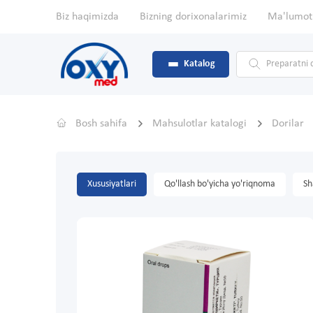
Biz haqimizda
Bizning dorixonalarimiz
Ma'lumot
Katalog
Bosh sahifa
Mahsulotlar katalogi
Dorilar
Xususiyatlari
Qo'llash bo'yicha yo'riqnoma
Sh