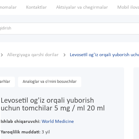
nomalar
Kontaktlar
Aktsiyalar va chegirmalar
Mobil ilov
Allergiyaga qarshi dorilar
Levosetil og'iz orqali yuborish uc
arhlar
Analoglar va o'rnini bosuvchilar
Levosetil og'iz orqali yuborish
uchun tomchilar 5 mg / ml 20 ml
Ishlab chiqaruvchi:
World Medicine
Yaroqlilik muddati:
3 yil