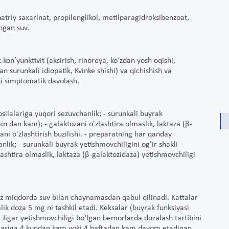
 natriy saxarinat, propilenglikol, metilparagidroksibenzoat,
ngan suv.
kon’yunktivit (aksirish, rinoreya, ko‘zdan yosh oqishi,
 surunkali idiopatik, Kvinke shishi) va qichishish va
ni simptomatik davolash.
ilalariga yuqori sezuvchanlik; - surunkali buyrak
min dan kam); - galaktozani o'zlashtira olmaslik, laktaza (β-
ni o'zlashtirish buzilishi. - preparatning har qanday
lik; - surunkali buyrak yetishmovchiligini og'ir shakli
lashtira olmaslik, laktaza (β-galaktozidaza) yetishmovchiligi
 oz miqdorda suv bilan chaynamasdan qabul qilinadi. Kattalar
lik doza 5 mg ni tashkil etadi. Keksalar (buyrak funksiyasi
. Jigar yetishmovchiligi bo‘lgan bemorlarda dozalash tartibini
(haftasiga 4 kundan kam yoki 4 haftadan kam davom etadigan