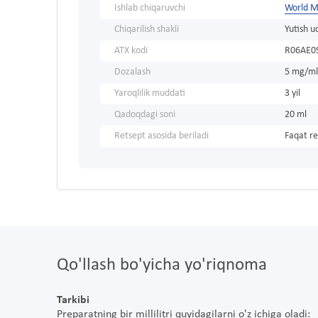
Ishlab chiqaruvchi
World M
Chiqarilish shakli
Yutish u
ATX kodi
R06AE0
Dozalash
5 mg/ml
Yaroqlilik muddati
3 yil
Qadoqdagi soni
20 ml
Retsept asosida beriladi
Faqat re
Qo'llash bo'yicha yo'riqnoma
Tarkibi
Preparatning bir millilitri quyidagilarni o'z ichiga oladi: