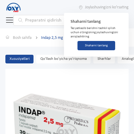
Joylashuvingizni ko'rsating
Shaharni tanlang
Tez yetkazib berishni tashkil qilish
uchun o'zingizning joylashuvingizni
aniqlashtiring
Bosh sahifa
Indap 2,5 mg № 30
Shaharni tanlang
Xususiyatlari
Qo'llash bo'yicha yo'riqnoma
Sharhlar
Analogl