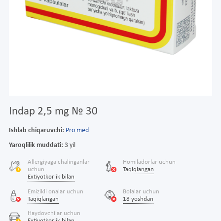
Indap 2,5 mg № 30
Ishlab chiqaruvchi:
Pro med
Yaroqlilik muddati:
3 yil
Allergiyaga chalinganlar
Homiladorlar uchun
uchun
Taqiqlangan
Extiyotkorlik bilan
Emizikli onalar uchun
Bolalar uchun
Taqiqlangan
18 yoshdan
Haydovchilar uchun