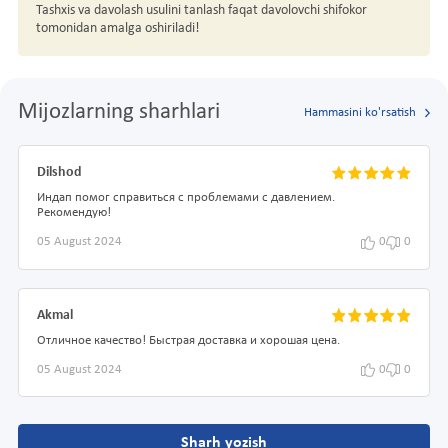
Tashxis va davolash usulini tanlash faqat davolovchi shifokor
tomonidan amalga oshiriladi!
Mijozlarning sharhlari
Hammasini ko'rsatish
Dilshod
Индап помог справиться с проблемами с давлением.
Рекомендую!
05 August 2024
0
0
Akmal
Отличное качество! Быстрая доставка и хорошая цена.
05 August 2024
0
0
Sharh yozish