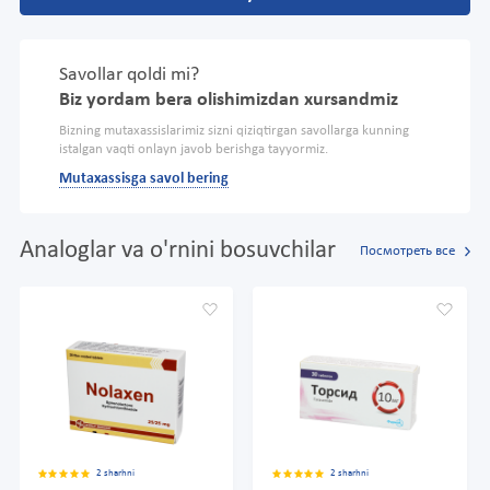
Savollar qoldi mi?
Biz yordam bera olishimizdan xursandmiz
Bizning mutaxassislarimiz sizni qiziqtirgan savollarga kunning
istalgan vaqti onlayn javob berishga tayyormiz.
Mutaxassisga savol bering
Analoglar va o'rnini bosuvchilar
Посмотреть все
2 sharhni
2 sharhni