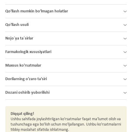
Qo'llash mumkin bo'lmagan holatlar
Qo'llash usuli
Nojo´ya ta´sirlar
Farmakologik xususiyatlari
Maxsus ko'rsatmalar
Dorilarning o'zaro ta'siri
Dozani oshirib yuborilishi
Diqqat qiling!
Ushbu sahifada joylashtirilgan ko'rsatmalar faqat ma'lumot olish va
tushunchaga ega bo'lish uchun mo'ljallangan. Ushbu ko'rsatmalarni
tibbiy maslahat sifatida ishlatmang.