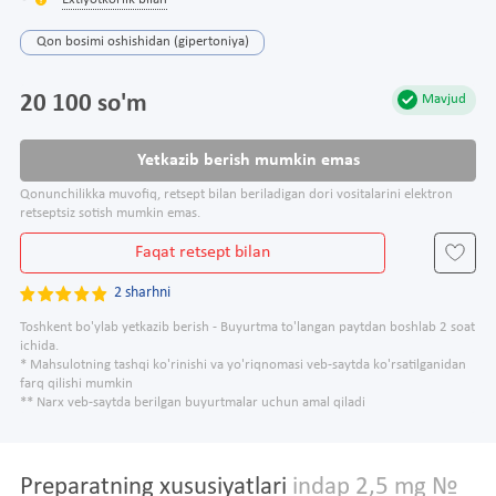
Extiyotkorlik bilan
Qon bosimi oshishidan (gipertoniya)
20 100 so'm
Mavjud
Yetkazib berish mumkin emas
Qonunchilikka muvofiq, retsept bilan beriladigan dori vositalarini elektron
retseptsiz sotish mumkin emas.
Faqat retsept bilan
2 sharhni
Toshkent bo'ylab yetkazib berish - Buyurtma to'langan paytdan boshlab 2 soat
ichida.
* Mahsulotning tashqi ko'rinishi va yo'riqnomasi veb-saytda ko'rsatilganidan
farq qilishi mumkin
** Narx veb-saytda berilgan buyurtmalar uchun amal qiladi
Preparatning xususiyatlari
indap 2,5 mg №