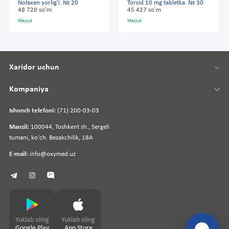
Nolaxen yorlig'i. № 20
Torsid 10 mg tabletka. № 30
48 720 so'm
45 427 so'm
Mavjud
Mavjud
Xaridor uchun
Kompaniya
Ishonch telefoni:
(71) 200-03-03
Manzil:
100044, Toshkent sh., Sergeli
tumani, koʻch. Bezakchilik, 18A
E-mail:
info@oxymed.uz
Yuklab oling
Yuklab oling
Google Play
App Store