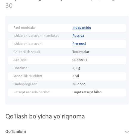
30
Faol moddalar
Indapamide
Ishlab chiqaruvchi mamlakat
Rossiya
Ishlab chiqaruvchi
Pro med
Chiqarilish shakli
Tabletkalar
ATX kodi
C03BA11
Dozalash
2,5 g
Yaroqlilik muddati
3 yil
Qadoqdagi soni
30 dona
Retsept asosida beriladi
Faqat retsept bilan
Qo'llash bo'yicha yo'riqnoma
Qo'llanilishi