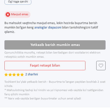
Og'riqga qarshi
Mavjud emas
Bu mahsulot vaqtincha mavjud emas, lekin hozirda buyurtma berish
mumkin bo'lgan keng
analoglar diapazoni
bilan tanishishingizni taklif
qilamiz.
Yetkazib berish mumkin emas
Qonunchilikka muvofiq, retsept bilan beriladigan dori vositalarini elektron
retseptsiz sotish mumkin emas.
Faqat retsept bilan
2 sharhni
Toshkent bo'ylab yetkazib berish - Buyurtma to'langan paytdan boshlab 2 soat
ichida.
* Mahsulotning tashqi ko'rinishi va yo'riqnomasi veb-saytda ko'rsatilganidan
farq qilishi mumkin
** Narx veb-saytda berilgan buyurtmalar uchun amal qiladi