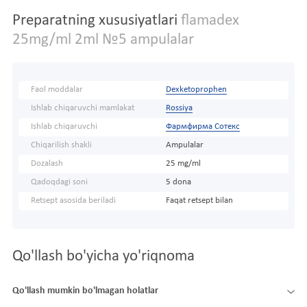
Preparatning xususiyatlari
flamadex
25mg/ml 2ml №5 ampulalar
Faol moddalar
Dexketoprophen
Ishlab chiqaruvchi mamlakat
Rossiya
Ishlab chiqaruvchi
Фармфирма Сотекс
Chiqarilish shakli
Ampulalar
Dozalash
25 mg/ml
Qadoqdagi soni
5 dona
Retsept asosida beriladi
Faqat retsept bilan
Qo'llash bo'yicha yo'riqnoma
Qo'llash mumkin bo'lmagan holatlar