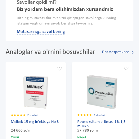
Savollar qoldi mi?
Biz yordam bera olishimizdan xursandmiz
Bizning mutaxassislarimiz sizni qiziqtirgan savollarga kunning
istalgan vaqti onlayn javob berishga tayyormiz.
Mutaxassisga savol bering
Analoglar va o'rnini bosuvchilar
Посмотреть все
2 sharhni
2 sharhni
Melbek 15 mg in'ektsiya No 3
Revmoksikam eritmasi 1% 1,5
ml № 5
24 660 so'm
57 780 so'm
Mavjud
Mavjud