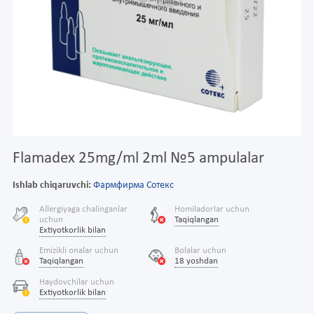
Flamadex 25mg/ml 2ml №5 ampulalar
Ishlab chiqaruvchi:
Фармфирма Сотекс
Allergiyaga chalinganlar
Homiladorlar uchun
uchun
Taqiqlangan
Extiyotkorlik bilan
Emizikli onalar uchun
Bolalar uchun
Taqiqlangan
18 yoshdan
Haydovchilar uchun
Extiyotkorlik bilan