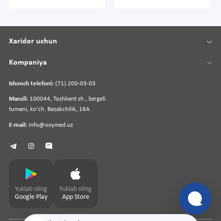
Xaridor uchun
Kompaniya
Ishonch telefoni:
(71) 200-03-03
Manzil:
100044, Toshkent sh., Sergeli
tumani, koʻch. Bezakchilik, 18A
E-mail:
info@oxymed.uz
Yuklab oling
Yuklab oling
Google Play
App Store