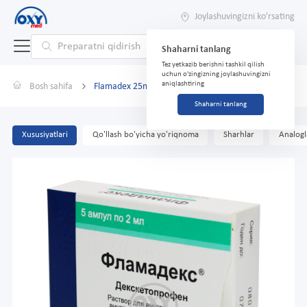
Joylashuvingizni ko'rsating
Shaharni tanlang
Tez yetkazib berishni tashkil qilish
uchun o'zingizning joylashuvingizni
aniqlashtiring
Bosh sahifa
Flamadex 25mg/ml 2ml №5 ampulalar
Shaharni tanlang
Xususiyatlari
Qo'llash bo'yicha yo'riqnoma
Sharhlar
Analogl