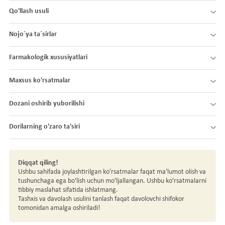
Qo'llash usuli
Nojo´ya ta´sirlar
Farmakologik xususiyatlari
Maxsus ko'rsatmalar
Dozani oshirib yuborilishi
Dorilarning o'zaro ta'siri
Diqqat qiling!
Ushbu sahifada joylashtirilgan ko'rsatmalar faqat ma'lumot olish va
tushunchaga ega bo'lish uchun mo'ljallangan. Ushbu ko'rsatmalarni
tibbiy maslahat sifatida ishlatmang.
Tashxis va davolash usulini tanlash faqat davolovchi shifokor
tomonidan amalga oshiriladi!