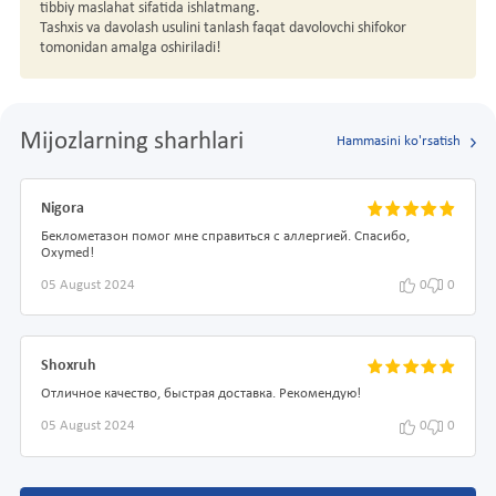
tibbiy maslahat sifatida ishlatmang.
Tashxis va davolash usulini tanlash faqat davolovchi shifokor
tomonidan amalga oshiriladi!
Mijozlarning sharhlari
Hammasini ko'rsatish
Nigora
Беклометазон помог мне справиться с аллергией. Спасибо,
Oxymed!
05 August 2024
0
0
Shoxruh
Отличное качество, быстрая доставка. Рекомендую!
05 August 2024
0
0