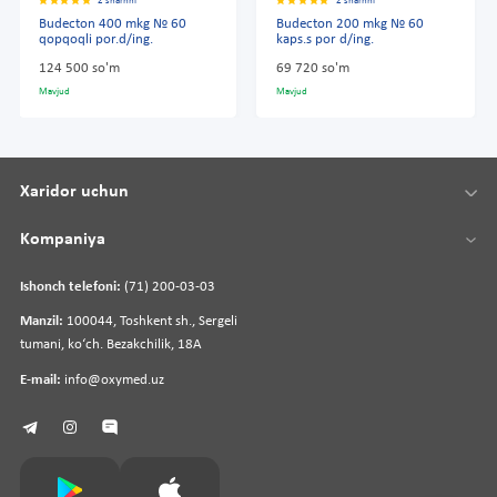
2 sharhni
2 sharhni
Budecton 400 mkg № 60
Budecton 200 mkg № 60
qopqoqli por.d/ing.
kaps.s por d/ing.
124 500 so'm
69 720 so'm
Mavjud
Mavjud
Xaridor uchun
Kompaniya
Ishonch telefoni:
(71) 200-03-03
Manzil:
100044, Toshkent sh., Sergeli
tumani, koʻch. Bezakchilik, 18A
E-mail:
info@oxymed.uz