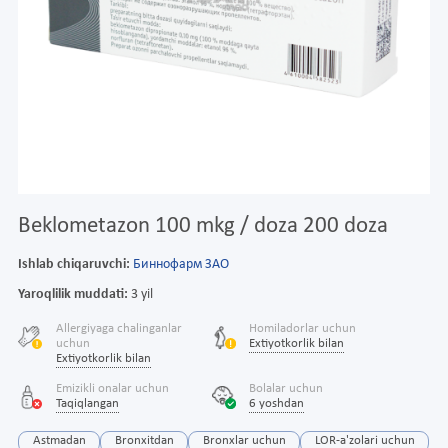
Beklometazon 100 mkg / doza 200 doza
Ishlab chiqaruvchi:
Биннофарм ЗАО
Yaroqlilik muddati:
3 yil
Allergiyaga chalinganlar
Homiladorlar uchun
uchun
Extiyotkorlik bilan
Extiyotkorlik bilan
Emizikli onalar uchun
Bolalar uchun
Taqiqlangan
6 yoshdan
Astmadan
Bronxitdan
Bronxlar uchun
LOR-a'zolari uchun