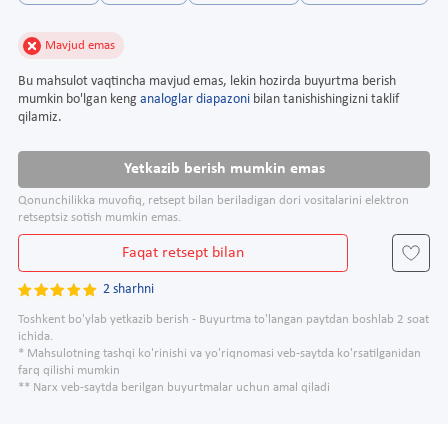
Mavjud emas
Bu mahsulot vaqtincha mavjud emas, lekin hozirda buyurtma berish
mumkin bo'lgan keng
analoglar diapazoni
bilan tanishishingizni taklif
qilamiz.
Yetkazib berish mumkin emas
Qonunchilikka muvofiq, retsept bilan beriladigan dori vositalarini elektron
retseptsiz sotish mumkin emas.
Faqat retsept bilan
2 sharhni
Toshkent bo'ylab yetkazib berish - Buyurtma to'langan paytdan boshlab 2 soat
ichida.
* Mahsulotning tashqi ko'rinishi va yo'riqnomasi veb-saytda ko'rsatilganidan
farq qilishi mumkin
** Narx veb-saytda berilgan buyurtmalar uchun amal qiladi