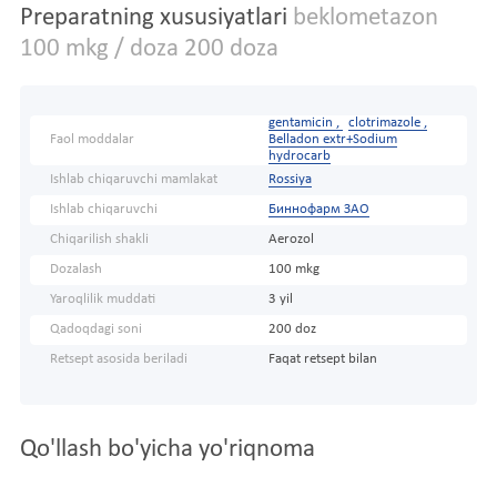
Preparatning xususiyatlari
beklometazon
100 mkg / doza 200 doza
gentamicin ,
clotrimazole ,
Faol moddalar
Belladon extr+Sodium
hydrocarb
Ishlab chiqaruvchi mamlakat
Rossiya
Ishlab chiqaruvchi
Биннофарм ЗАО
Chiqarilish shakli
Aerozol
Dozalash
100 mkg
Yaroqlilik muddati
3 yil
Qadoqdagi soni
200 doz
Retsept asosida beriladi
Faqat retsept bilan
Qo'llash bo'yicha yo'riqnoma