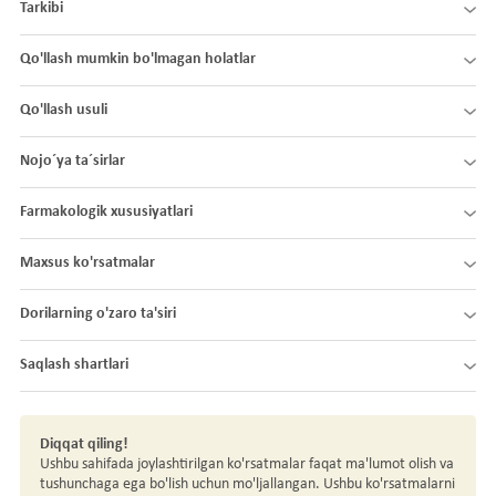
Tarkibi
Qo'llash mumkin bo'lmagan holatlar
Qo'llash usuli
Nojo´ya ta´sirlar
Farmakologik xususiyatlari
Maxsus ko'rsatmalar
Dorilarning o'zaro ta'siri
Saqlash shartlari
Diqqat qiling!
Ushbu sahifada joylashtirilgan ko'rsatmalar faqat ma'lumot olish va
tushunchaga ega bo'lish uchun mo'ljallangan. Ushbu ko'rsatmalarni