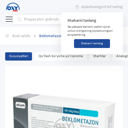
Joylashuvingizni ko'rsating
Shaharni tanlang
Tez yetkazib berishni tashkil qilish
uchun o'zingizning joylashuvingizni
aniqlashtiring
Bosh sahifa
Beklometazon 100 mkg / doza 200 doza
Shaharni tanlang
Xususiyatlari
Qo'llash bo'yicha yo'riqnoma
Sharhlar
Analogl