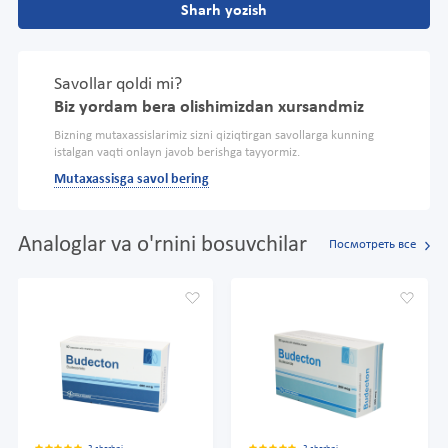
Sharh yozish
Savollar qoldi mi?
Biz yordam bera olishimizdan xursandmiz
Bizning mutaxassislarimiz sizni qiziqtirgan savollarga kunning
istalgan vaqti onlayn javob berishga tayyormiz.
Mutaxassisga savol bering
Analoglar va o'rnini bosuvchilar
Посмотреть все