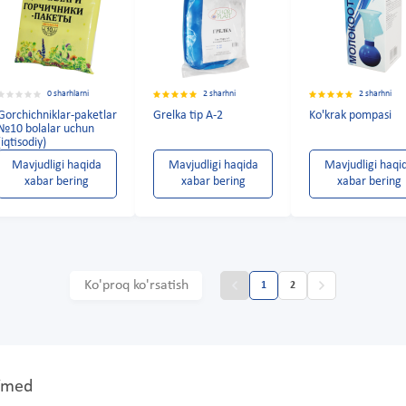
0 sharhlarni
2 sharhni
2 sharhni
Gorchichniklar-paketlar
Grelka tip A-2
Ko'krak pompasi
№10 bolalar uchun
(iqtisodiy)
Mavjudligi haqida
Mavjudligi haqida
Mavjudligi haqi
xabar bering
xabar bering
xabar bering
Ko'proq ko'rsatish
1
2
XYmed