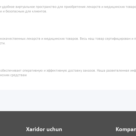
и удобное виртуальное пространство для приобретения лекарств и медицинских това
м и безопасным для клиентов.
кокачественных лекарств и медицинских товаров. Весь наш товар сертифицирован и 
сти.
" обеспечивает оперативную и эффективную доставку заказов. Наша разветвленная ин
инским средствам
Xaridor uchun
Kompan