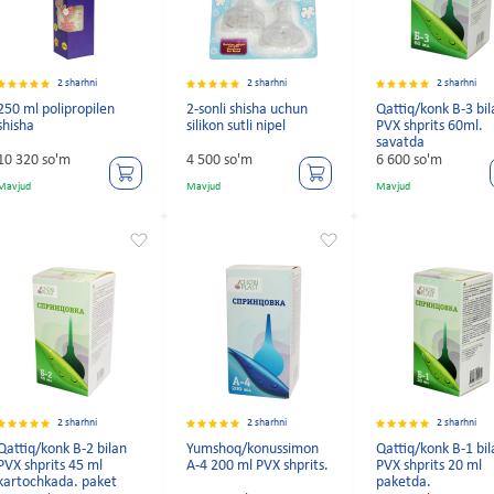
2 sharhni
2 sharhni
2 sharhni
250 ml polipropilen
2-sonli shisha uchun
Qattiq/konk B-3 bi
shisha
silikon sutli nipel
PVX shprits 60ml.
savatda
10 320 so'm
4 500 so'm
6 600 so'm
Mavjud
Mavjud
Mavjud
2 sharhni
2 sharhni
2 sharhni
Qattiq/konk B-2 bilan
Yumshoq/konussimon
Qattiq/konk B-1 bi
PVX shprits 45 ml
A-4 200 ml PVX shprits.
PVX shprits 20 ml
kartochkada. paket
paketda.