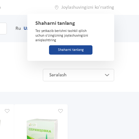
a
Joylashuvingizni ko'rsating
Shaharni tanlang
0
Savat
Ru
Uz
(71) 200-03-03
Tez yetkazib berishni tashkil qilish
uchun o'zingizning joylashuvingizni
aniqlashtiring
Shaharni tanlang
Saralash