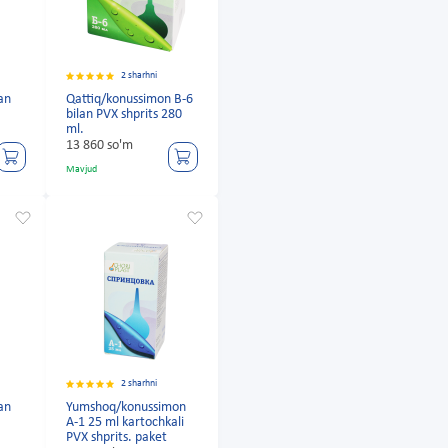
2 sharhni
lan
Qattiq/konussimon B-6
bilan PVX shprits 280
ml.
13 860 so'm
Mavjud
2 sharhni
lan
Yumshoq/konussimon
A-1 25 ml kartochkali
PVX shprits. paket