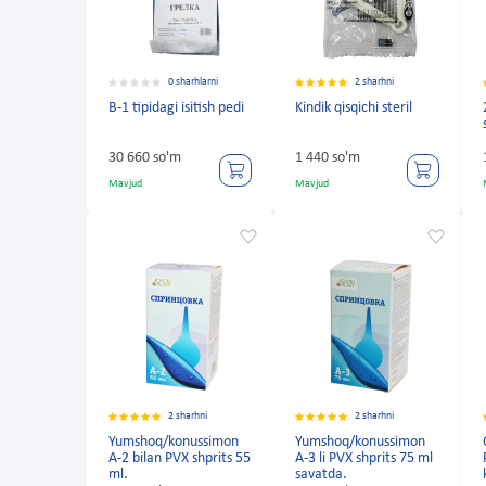
0 sharhlarni
2 sharhni
B-1 tipidagi isitish pedi
Kindik qisqichi steril
30 660 so'm
1 440 so'm
Mavjud
Mavjud
2 sharhni
2 sharhni
Yumshoq/konussimon
Yumshoq/konussimon
A-2 bilan PVX shprits 55
A-3 li PVX shprits 75 ml
ml.
savatda.