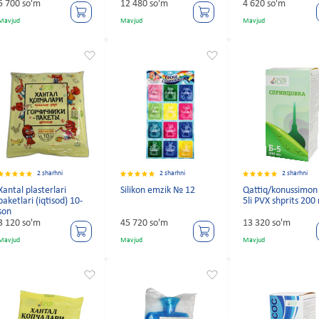
5 700 so'm
12 480 so'm
4 620 so'm
Mavjud
Mavjud
Mavjud
2 sharhni
2 sharhni
2 sharhni
Xantal plasterlari
Silikon emzik № 12
Qattiq/konussimon
paketlari (iqtisod) 10-
5li PVX shprits 200
son
3 120 so'm
45 720 so'm
13 320 so'm
Mavjud
Mavjud
Mavjud