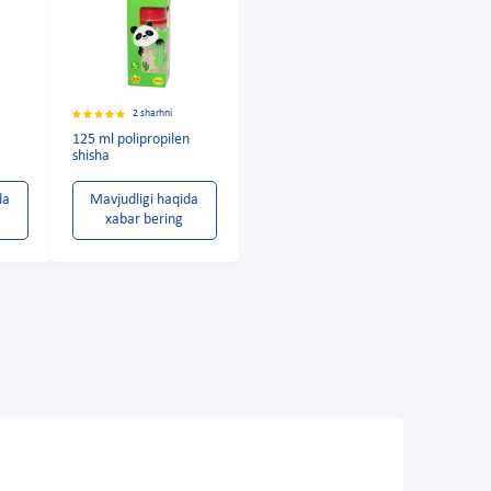
2 sharhni
125 ml polipropilen
shisha
da
Mavjudligi haqida
xabar bering