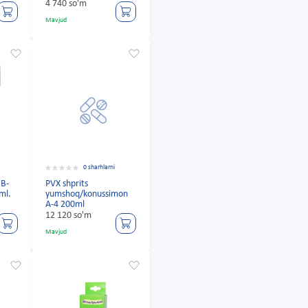
4 740 so'm
Mavjud
0 sharhlarni
 B-
PVX shprits
 ml.
yumshoq/konussimon
A-4 200ml
12 120 so'm
Mavjud