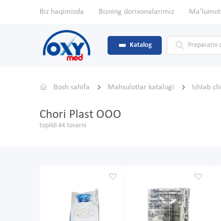
Biz haqimizda
Bizning dorixonalarimiz
Ma'lumot
Katalog
Bosh sahifa
Mahsulotlar katalogi
Ishlab c
Chori Plast OOO
topildi 44 tovarni