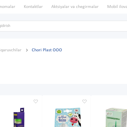
nomalar
Kontaktlar
Aktsiyalar va chegirmalar
Mobil ilov
hiqaruvchilar
Chori Plast OOO