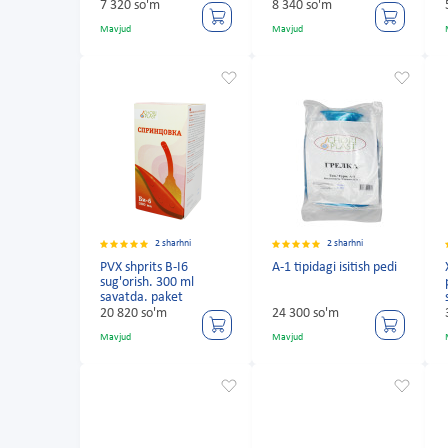
7 320 so'm
8 340 so'm
Mavjud
Mavjud
2 sharhni
2 sharhni
PVX shprits B-I6
A-1 tipidagi isitish pedi
sug'orish. 300 ml
savatda. paket
20 820 so'm
24 300 so'm
Mavjud
Mavjud