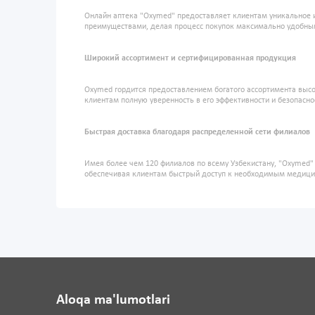
Онлайн аптека "Oxymed" предоставляет клиентам уникальное 
преимуществами, делая процесс покупок максимально удобны
Широкий ассортимент и сертифицированная продукция
Oxymed гордится предоставлением богатого ассортимента высо
клиентам полную уверенность в его эффективности и безопасно
Быстрая доставка благодаря распределенной сети филиалов
Имея более чем 120 филиалов по всему Узбекистану, "Oxymed
обеспечивая клиентам быстрый доступ к необходимым медиц
Aloqa ma'lumotlari