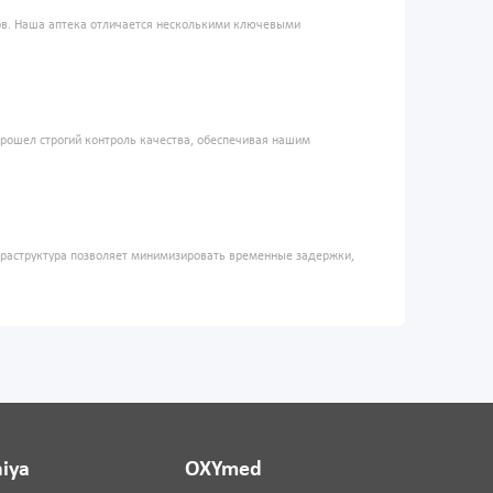
ров. Наша аптека отличается несколькими ключевыми
прошел строгий контроль качества, обеспечивая нашим
фраструктура позволяет минимизировать временные задержки,
iya
OXYmed