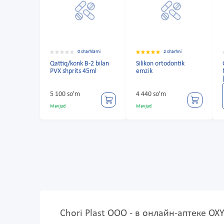
0 sharhlarni
2 sharhni
Qattiq/konk B-2 bilan
Silikon ortodontik
PVX shprits 45ml
emzik
5 100 so'm
4 440 so'm
Mavjud
Mavjud
Chori Plast OOO - в онлайн-аптеке O