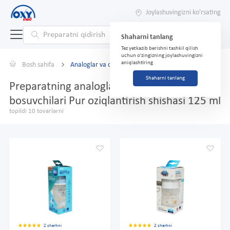
Joylashuvingizni ko'rsating
Shaharni tanlang
Tez yetkazib berishni tashkil qilish
uchun o'zingizning joylashuvingizni
aniqlashtiring
Bosh sahifa
Analoglar va o'rnini bosuvchilar
Shaharni tanlang
Preparatning analoglari va o'rnini
bosuvchilari Pur oziqlantirish shishasi 125 ml
topildi 10 tovarlarni
2 sharhni
2 sharhni