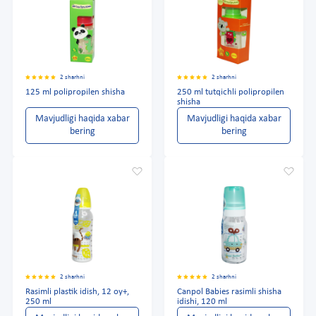
2 sharhni
2 sharhni
125 ml polipropilen shisha
250 ml tutqichli polipropilen
shisha
Mavjudligi haqida xabar
Mavjudligi haqida xabar
bering
bering
2 sharhni
2 sharhni
Rasimli plastik idish, 12 oy+,
Canpol Babies rasimli shisha
250 ml
idishi, 120 ml