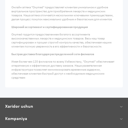
Онлайн аптека "Oxymed" предоставляет клиентам уникальное и удобное
виртуальное пространство для приобретения лекарств и медицинских
товаров. Наша аптека отличается несколькими ключевыми преимуществами,
делая процесс покупок максимально удобным и безопасным для клиентов.
Широкий ассортимент и сертифицированная продукция
Oxymed гордится предоставлением богатого ассортимента
высококачественных лекарств и медицинских товаров. Весь наш товар
сертифицирован и прошел строгий контроль качества, обеспечивая нашим
клиентам полную уверенность в его эффективности и безопасности.
Быстрая доставка благодаря распределенной сети филиалов
Имея более чем 120 филиалов по всему Узбекистану, "Oxymed" обеспечивает
оперативную и эффективную доставку заказов. Наша разветвленная
инфраструктура позволяет минимизировать временные задержки,
обеспечивая клиентам быстрый доступ к необходимым медицинским
средствам
Xaridor uchun
Kompaniya