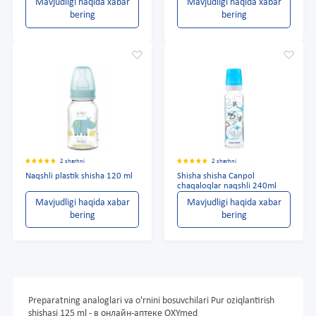
Mavjudligi haqida xabar
Mavjudligi haqida xabar
bering
bering
2 sharhni
2 sharhni
Naqshli plastik shisha 120 ml
Shisha shisha Canpol
chaqaloqlar naqshli 240ml
Mavjudligi haqida xabar
Mavjudligi haqida xabar
bering
bering
Preparatning analoglari va o'rnini bosuvchilari Pur oziqlantirish
shishasi 125 ml - в онлайн-аптеке OXYmed