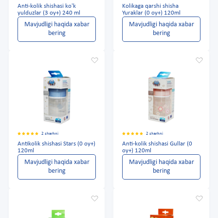
Anti-kolik shishasi ko'k
Kolikaga qarshi shisha
yulduzlar (3 oy+) 240 ml
Yuraklar (0 oy+) 120ml
Mavjudligi haqida xabar
Mavjudligi haqida xabar
bering
bering
2 sharhni
2 sharhni
Antikolik shishasi Stars (0 oy+)
Anti-kolik shishasi Gullar (0
120ml
oy+) 120ml
Mavjudligi haqida xabar
Mavjudligi haqida xabar
bering
bering