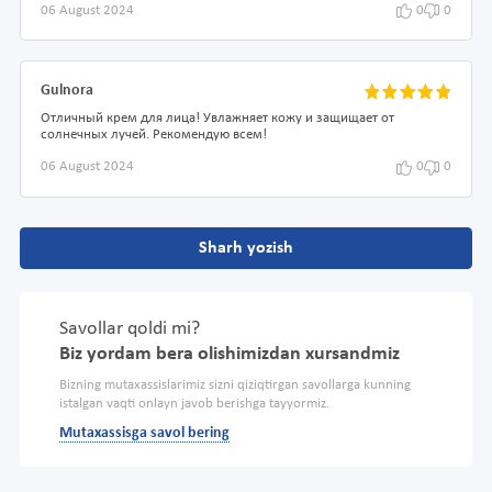
06 August 2024
0
0
Gulnora
Отличный крем для лица! Увлажняет кожу и защищает от
солнечных лучей. Рекомендую всем!
06 August 2024
0
0
Sharh yozish
Savollar qoldi mi?
Biz yordam bera olishimizdan xursandmiz
Bizning mutaxassislarimiz sizni qiziqtirgan savollarga kunning
istalgan vaqti onlayn javob berishga tayyormiz.
Mutaxassisga savol bering