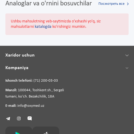
Analoglar va o'rnini bosuvchilar
Посмотреть все
Ushbu mahsulotning veb-saytimizda o'xshashi yo'q, siz
mahsulotlarni
katalogda
ko'rishingiz mumkin.
Xaridor uchun
Kompaniya
Ishonch telefoni:
(71) 200-03-03
Manzil:
100044, Toshkent sh., Sergeli
tumani, koʻch. Bezakchilik, 18A
E-mail:
info@oxymed.uz