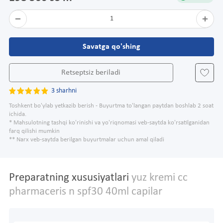
1
Savatga qo'shing
Retseptsiz beriladi
3 sharhni
Toshkent bo'ylab yetkazib berish - Buyurtma to'langan paytdan boshlab 2 soat
ichida.
* Mahsulotning tashqi ko'rinishi va yo'riqnomasi veb-saytda ko'rsatilganidan
farq qilishi mumkin
** Narx veb-saytda berilgan buyurtmalar uchun amal qiladi
Preparatning xususiyatlari
yuz kremi cc
pharmaceris n spf30 40ml capilar