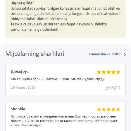
Diqqat qiling!
Ushbu sahifada joylashtirilgan ko'rsatmalar faqat ma'lumot olish va
tushunchaga ega bo'lish uchun mo'ljallangan. Ushbu ko'rsatmalarni
tibbiy maslahat sifatida ishlatmang.
Tashxis va davolash usulini tanlash faqat davolovchi shifokor
tomonidan amalga oshiriladi!
Mijozlarning sharhlari
Hammasini ko'rsatish
Дилафруз
Ман анчадан бери ишлатаман шуни. Манга жудаям ёқади
26 August 2025
0
0
Shohida
Купила этот крем в интернет-магазине Oxymed и осталась очень
довольна. Легкая текстура, не оставляет жирности, SPF защищает
кожу. Рекомендую!