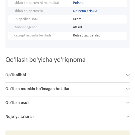
Ishlab chiqaruvchi mamlakat
Polsha
Ishlab chiqaruvchi
Dr Irena Eris SA
Chiqarilish shakli
Krem
Qadoqdagi soni
40 ml
Retsept asosida beriladi
Retseptsiz beriladi
Qo'llash bo'yicha yo'riqnoma
Qo'llanilishi
Qo'llash mumkin bo'lmagan holatlar
Qo'llash usuli
Nojo´ya ta´sirlar