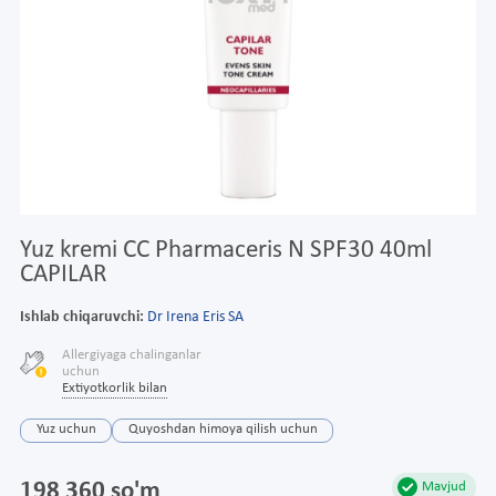
Yuz kremi CC Pharmaceris N SPF30 40ml
CAPILAR
Ishlab chiqaruvchi:
Dr Irena Eris SA
Allergiyaga chalinganlar
uchun
Extiyotkorlik bilan
Yuz uchun
Quyoshdan himoya qilish uchun
198 360 so'm
Mavjud