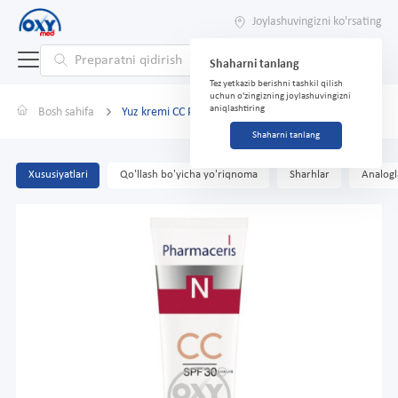
Joylashuvingizni ko'rsating
Shaharni tanlang
Tez yetkazib berishni tashkil qilish
uchun o'zingizning joylashuvingizni
aniqlashtiring
Bosh sahifa
Yuz kremi CC Pharmaceris N SPF30 40ml CAPILAR
Shaharni tanlang
Xususiyatlari
Qo'llash bo'yicha yo'riqnoma
Sharhlar
Analogl