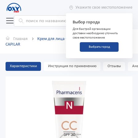
Укажите свое местоположение
Выбор города
Для быстрой организации
доставки необходимо уточнить
свое местоположение
Главная
Крем для лица CC Pharmaceris N SPF30 40 мл
CAPILAR
Выбрать город
Характеристики
Инструкция по применению
Отзывы
Ана