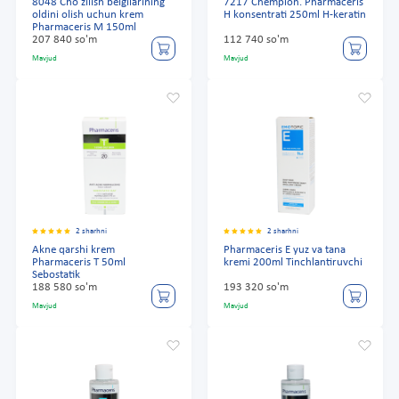
8048 Cho'zilish belgilarining
7217 Chempion. Pharmaceris
oldini olish uchun krem
H konsentrati 250ml H-keratin
Pharmaceris M 150ml
207 840 so'm
112 740 so'm
Mavjud
Mavjud
2 sharhni
2 sharhni
Akne qarshi krem
Pharmaceris E yuz va tana
Pharmaceris T 50ml
kremi 200ml Tinchlantiruvchi
Sebostatik
188 580 so'm
193 320 so'm
Mavjud
Mavjud