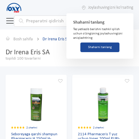
Joylashuvingizni ko'rsating
Shaharni tanlang
Tez yetkazib berishni tashkil qilish
uchun o'zingizning joylashuvingizni
aniqlashtiring
Bosh sahifa
Dr Irena Eris SA
Shaharni tanlang
Dr Irena Eris SA
topildi 100 tovarlarni
2 sharhni
2 sharhni
Seboreyaga qarshi shampun
2114 Pharmaceris T yuz
Pharmaceris H 250ml H-
uchun toner 200ml PURI-