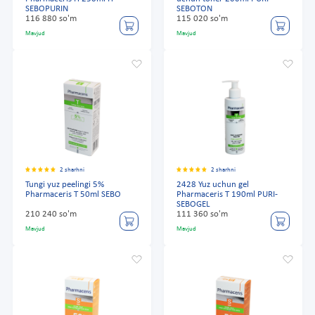
SEBOPURIN
SEBOTON
116 880 so'm
115 020 so'm
Mavjud
Mavjud
2 sharhni
2 sharhni
Tungi yuz peelingi 5%
2428 Yuz uchun gel
Pharmaceris T 50ml SEBO
Pharmaceris T 190ml PURI-
SEBOGEL
210 240 so'm
111 360 so'm
Mavjud
Mavjud