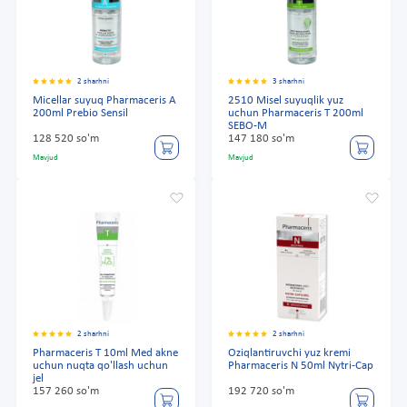
2 sharhni
3 sharhni
Micellar suyuq Pharmaceris A
2510 Misel suyuqlik yuz
200ml Prebio Sensil
uchun Pharmaceris T 200ml
SEBO-M
128 520 so'm
147 180 so'm
Mavjud
Mavjud
2 sharhni
2 sharhni
Pharmaceris T 10ml Med akne
Oziqlantiruvchi yuz kremi
uchun nuqta qo'llash uchun
Pharmaceris N 50ml Nytri-Cap
jel
157 260 so'm
192 720 so'm