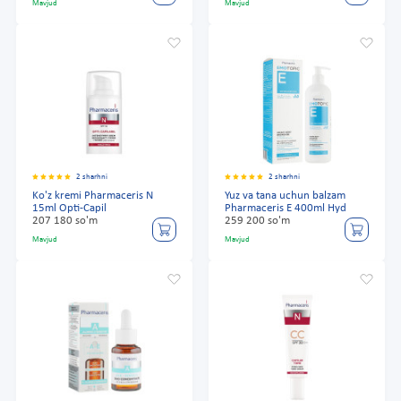
Mavjud
Mavjud
2 sharhni
2 sharhni
Ko'z kremi Pharmaceris N
Yuz va tana uchun balzam
15ml Opti-Capil
Pharmaceris E 400ml Hyd
207 180 so'm
259 200 so'm
Mavjud
Mavjud