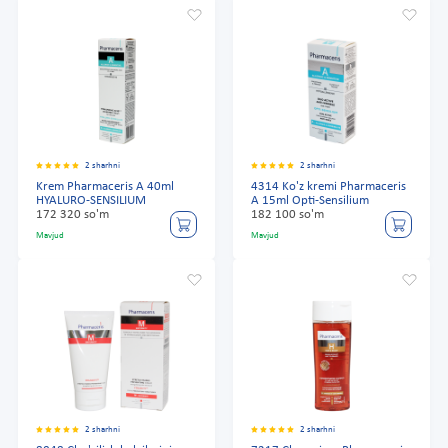
2 sharhni
2 sharhni
Krem Pharmaceris A 40ml
4314 Ko'z kremi Pharmaceris
HYALURO-SENSILIUM
A 15ml Opti-Sensilium
172 320 so'm
182 100 so'm
Mavjud
Mavjud
2 sharhni
2 sharhni