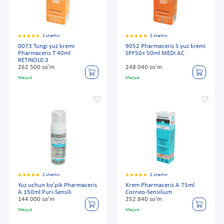
2 sharhni
2 sharhni
0073 Tungi yuz kremi
9052 Pharmaceris S yuz kremi
Pharmaceris T 40ml
SPF50+ 50ml MEDI AC
RETINOL0.3
262 500 so'm
248 040 so'm
Mavjud
Mavjud
2 sharhni
2 sharhni
Yuz uchun ko'pik Pharmaceris
Krem Pharmaceris A 75ml
A 150ml Puri-Sensili
Corneo-Sensilium
144 000 so'm
252 840 so'm
Mavjud
Mavjud