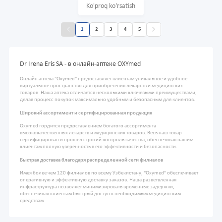
Ko'proq ko'rsatish
1
2
3
4
5
Dr Irena Eris SA - в онлайн-аптеке OXYmed
Онлайн аптека "Oxymed" предоставляет клиентам уникальное и удобное
виртуальное пространство для приобретения лекарств и медицинских
товаров. Наша аптека отличается несколькими ключевыми преимуществами,
делая процесс покупок максимально удобным и безопасным для клиентов.
Широкий ассортимент и сертифицированная продукция
Oxymed гордится предоставлением богатого ассортимента
высококачественных лекарств и медицинских товаров. Весь наш товар
сертифицирован и прошел строгий контроль качества, обеспечивая нашим
клиентам полную уверенность в его эффективности и безопасности.
Быстрая доставка благодаря распределенной сети филиалов
Имея более чем 120 филиалов по всему Узбекистану, "Oxymed" обеспечивает
оперативную и эффективную доставку заказов. Наша разветвленная
инфраструктура позволяет минимизировать временные задержки,
обеспечивая клиентам быстрый доступ к необходимым медицинским
средствам