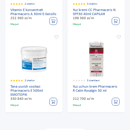
2 sharhni
3 sharhni
Vitamin E konsentrati
Yuz kremi CC Pharmaceris N
Pharmaceris A 30ml E-Sensilis
SPF30 40ml CAPILAR
252 360 so'm
198 360 so'm
Mavjud
Mavjud
2 sharhni
0 sharhlarni
Tana yuvish vositasi
Yuz uchun krem Pharmaceris
Pharmaceris E 500ml
R Calm Rosalgin 30 ml
EMOTOPIK
330 840 so'm
212 700 so'm
Mavjud
Mavjud