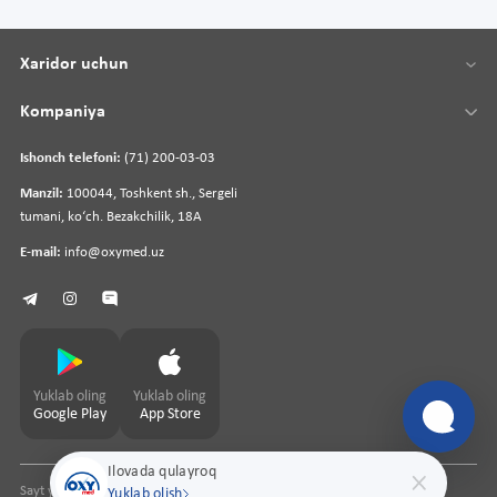
Xaridor uchun
Kompaniya
Ishonch telefoni:
(71) 200-03-03
Manzil:
100044, Toshkent sh., Sergeli
tumani, koʻch. Bezakchilik, 18A
E-mail:
info@oxymed.uz
Yuklab oling
Yuklab oling
Google Play
App Store
Ilovada qulayroq
Sayt yaratuvchi
pharmit.uz
Yuklab olish