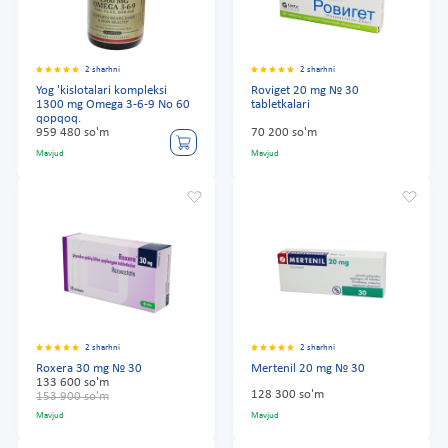
2 sharhni
2 sharhni
Yog 'kislotalari kompleksi
Roviget 20 mg № 30
1300 mg Omega 3-6-9 No 60
tabletkalari
qopqoq.
959 480 so'm
70 200 so'm
Mavjud
Mavjud
2 sharhni
2 sharhni
Roxera 30 mg № 30
Mertenil 20 mg № 30
133 600 so'm
128 300 so'm
153 900 so'm
Mavjud
Mavjud