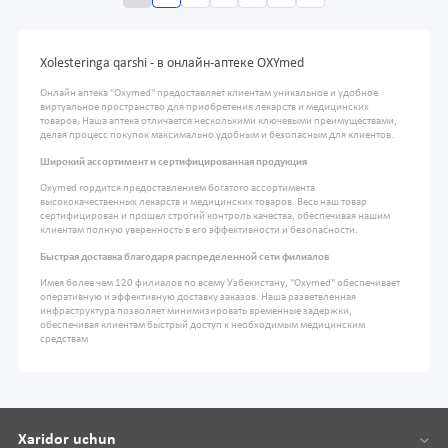
Xolesteringa qarshi - в онлайн-аптеке OXYmed
Онлайн аптека "Oxymed" предоставляет клиентам уникальное и удобное
виртуальное пространство для приобретения лекарств и медицинских
товаров. Наша аптека отличается несколькими ключевыми преимуществами,
делая процесс покупок максимально удобным и безопасным для клиентов.
Широкий ассортимент и сертифицированная продукция
Oxymed гордится предоставлением богатого ассортимента
высококачественных лекарств и медицинских товаров. Весь наш товар
сертифицирован и прошел строгий контроль качества, обеспечивая нашим
клиентам полную уверенность в его эффективности и безопасности.
Быстрая доставка благодаря распределенной сети филиалов
Имея более чем 120 филиалов по всему Узбекистану, "Oxymed" обеспечивает
оперативную и эффективную доставку заказов. Наша разветвленная
инфраструктура позволяет минимизировать временные задержки,
обеспечивая клиентам быстрый доступ к необходимым медицинским
средствам
Xaridor uchun