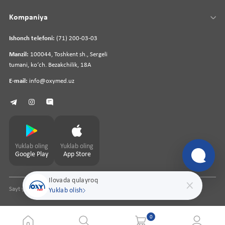
Kompaniya
Ishonch telefoni:
(71) 200-03-03
Manzil:
100044, Toshkent sh., Sergeli
tumani, koʻch. Bezakchilik, 18A
E-mail:
info@oxymed.uz
Yuklab oling
Yuklab oling
Google Play
App Store
Ilovada qulayroq
Sayt yaratuvchi
pharmit.uz
Yuklab olish
0