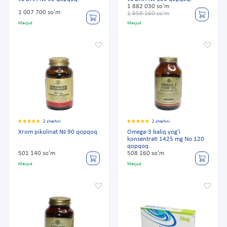
1 882 030 so'm
1 007 700 so'm
1 959 160 so'm
Mavjud
Mavjud
2 sharhni
2 sharhni
Xrom pikolinat № 90 qopqoq.
Omega-3 baliq yog'i
konsentrati 1425 mg No 120
qopqoq.
501 140 so'm
508 160 so'm
Mavjud
Mavjud