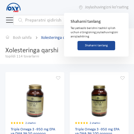
Joylashuvingizni ko'rsating
Shaharni tanlang
Tez yetkazib berishni tashkil qilish
uchun o'zingizning joylashuvingizni
aniqlashtiring
Bosh sahifa
Xolesteringa qarshi
Shaharni tanlang
Xolesteringa qarshi
topildi 114 tovarlarni
2 sharhni
2 sharhni
Triple Omega 3 -950 mg EPA
Triple Omega 3 -950 mg EPA
va DHA № 50 qopqoq.
va DHA № 100 qopqoq.