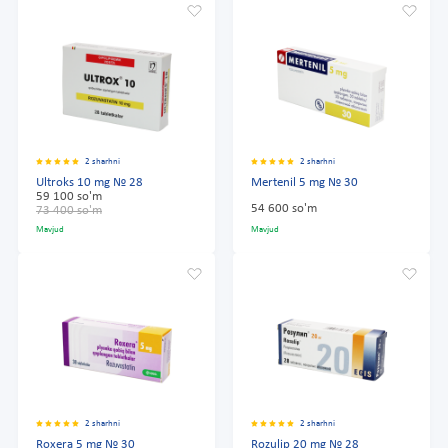
2 sharhni
2 sharhni
Ultroks 10 mg № 28
Mertenil 5 mg № 30
59 100 so'm
54 600 so'm
73 400 so'm
Mavjud
Mavjud
2 sharhni
2 sharhni
Roxera 5 mg № 30
Rozulip 20 mg № 28