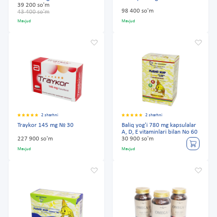
39 200 so'm
98 400 so'm
43 400 so'm
Mavjud
Mavjud
2 sharhni
2 sharhni
Traykor 145 mg № 30
Baliq yog'i 780 mg kapsulalar
A, D, E vitaminlari bilan No 60
227 900 so'm
30 900 so'm
Mavjud
Mavjud