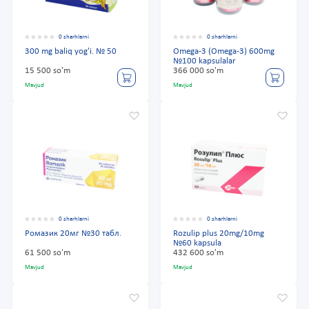
0 sharhlarni
0 sharhlarni
300 mg baliq yog'i. № 50
Omega-3 (Omega-3) 600mg
№100 kapsulalar
15 500 so'm
366 000 so'm
Mavjud
Mavjud
0 sharhlarni
0 sharhlarni
Ромазик 20мг №30 табл.
Rozulip plus 20mg/10mg
№60 kapsula
61 500 so'm
432 600 so'm
Mavjud
Mavjud