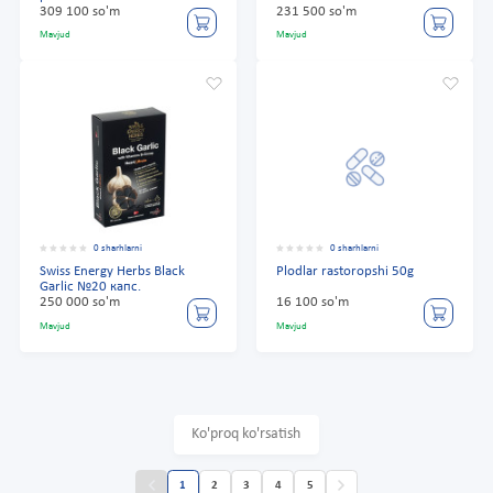
309 100 so'm
231 500 so'm
Mavjud
Mavjud
0 sharhlarni
0 sharhlarni
Swiss Energy Herbs Black
Plodlar rastoropshi 50g
Garlic №20 капс.
250 000 so'm
16 100 so'm
Mavjud
Mavjud
Ko'proq ko'rsatish
1
2
3
4
5