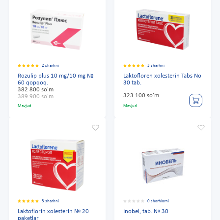
2 sharhni
3 sharhni
Rozulip plus 10 mg/10 mg №
Laktofloren xolesterin Tabs No
60 qopqoq.
30 tab.
382 800 so'm
323 100 so'm
389 900 so'm
Mavjud
Mavjud
3 sharhni
0 sharhlarni
Laktoflorin xolesterin № 20
Inobel, tab. № 30
paketlar