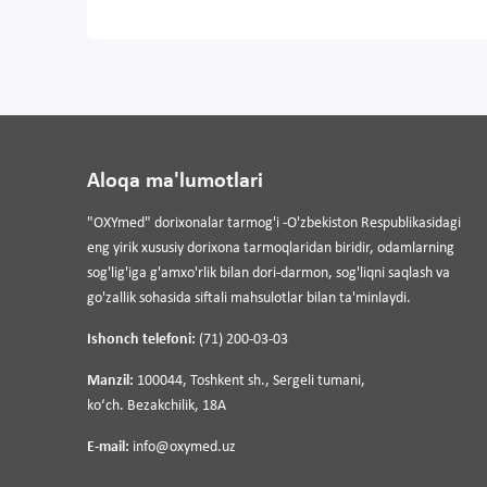
Aloqa ma'lumotlari
"OXYmed" dorixonalar tarmog'i -O'zbekiston Respublikasidagi
eng yirik xususiy dorixona tarmoqlaridan biridir, odamlarning
sog'lig'iga g'amxo'rlik bilan dori-darmon, sog'liqni saqlash va
go'zallik sohasida siftali mahsulotlar bilan ta'minlaydi.
Ishonch telefoni:
(71) 200-03-03
Manzil:
100044, Toshkent sh., Sergeli tumani,
koʻch. Bezakchilik, 18A
E-mail:
info@oxymed.uz