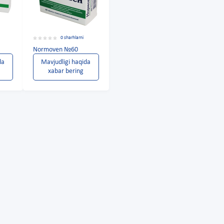
0 sharhlarni
Normoven №60
da
Mavjudligi haqida
xabar bering