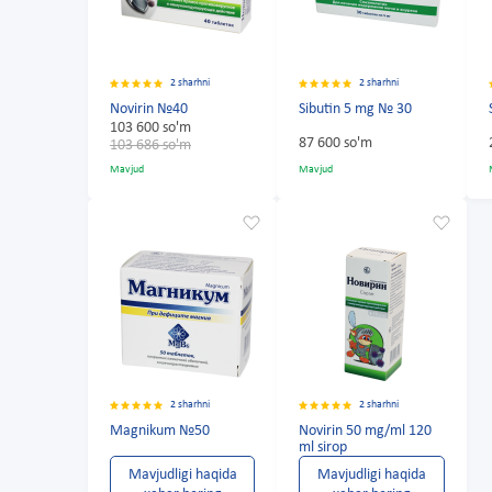
2 sharhni
2 sharhni
Novirin №40
Sibutin 5 mg № 30
103 600 so'm
87 600 so'm
103 686 so'm
Mavjud
Mavjud
2 sharhni
2 sharhni
Magnikum №50
Novirin 50 mg/ml 120
ml sirop
Mavjudligi haqida
Mavjudligi haqida