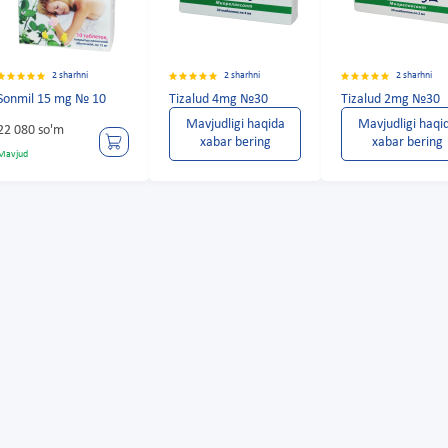
2 sharhni
2 sharhni
2 sharhni
Sonmil 15 mg № 10
Tizalud 4mg №30
Tizalud 2mg №30
Mavjudligi haqida
Mavjudligi haqi
22 080 so'm
xabar bering
xabar bering
Mavjud