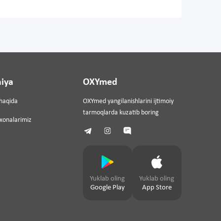
iya
OXYmed
haqida
OXYmed yangilanishlarini ijtimoiy
tarmoqlarda kuzatib boring
ixonalarimiz
Yuklab oling
Yuklab oling
Google Play
App Store