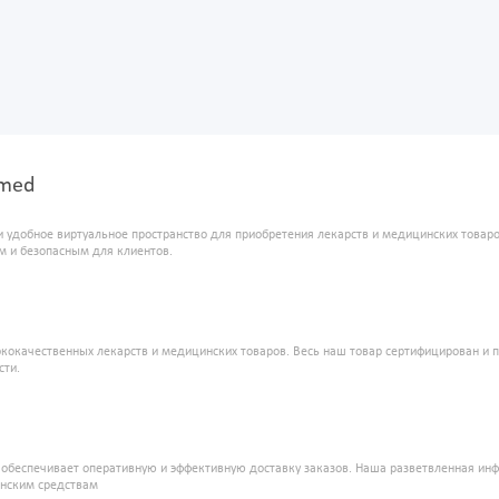
Ymed
и удобное виртуальное пространство для приобретения лекарств и медицинских това
м и безопасным для клиентов.
кокачественных лекарств и медицинских товаров. Весь наш товар сертифицирован и 
сти.
" обеспечивает оперативную и эффективную доставку заказов. Наша разветвленная ин
инским средствам