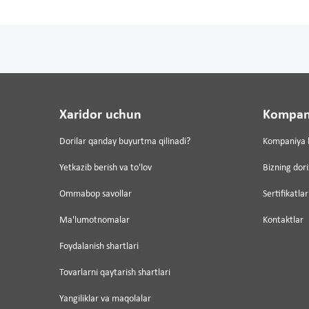
Xaridor uchun
Kompan
Dorilar qanday buyurtma qilinadi?
Kompaniya 
Yetkazib berish va to'lov
Bizning dor
Ommabop savollar
Sertifikatlar
Ma'lumotnomalar
Kontaktlar
Foydalanish shartlari
Tovarlarni qaytarish shartlari
Yangiliklar va maqolalar