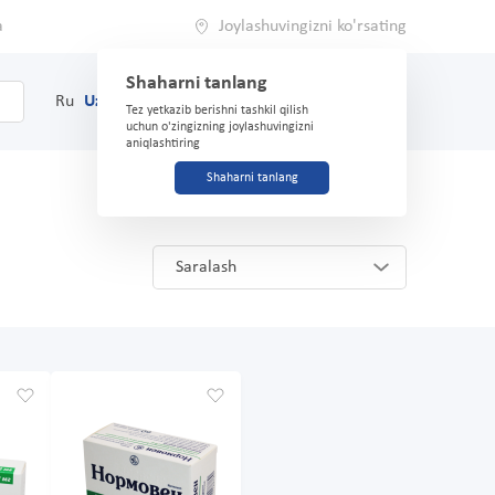
a
Joylashuvingizni ko'rsating
Shaharni tanlang
0
Savat
Ru
Uz
(71) 200-03-03
Tez yetkazib berishni tashkil qilish
uchun o'zingizning joylashuvingizni
aniqlashtiring
Shaharni tanlang
Saralash