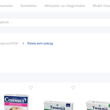
nomalar
Kontaktlar
Aktsiyalar va chegirmalar
Mobil ilov
hiqaruvchilar
Киев.вит.завод