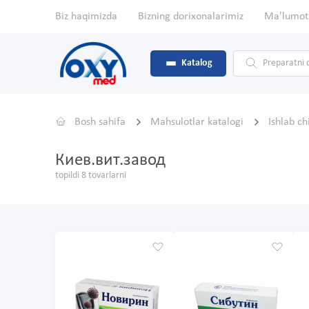
Biz haqimizda
Bizning dorixonalarimiz
Ma'lumot
Katalog
Bosh sahifa
Mahsulotlar katalogi
Ishlab c
Киев.вит.завод
topildi 8 tovarlarni