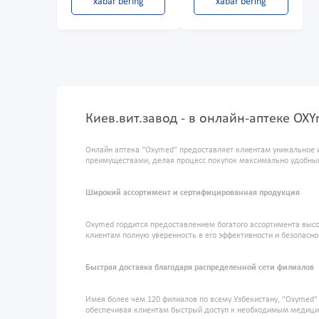
xabar bering
xabar bering
Киев.вит.завод - в онлайн-аптеке OX
Онлайн аптека "Oxymed" предоставляет клиентам уникальное 
преимуществами, делая процесс покупок максимально удобны
Широкий ассортимент и сертифицированная продукция
Oxymed гордится предоставлением богатого ассортимента высо
клиентам полную уверенность в его эффективности и безопасно
Быстрая доставка благодаря распределенной сети филиалов
Имея более чем 120 филиалов по всему Узбекистану, "Oxymed
обеспечивая клиентам быстрый доступ к необходимым медиц