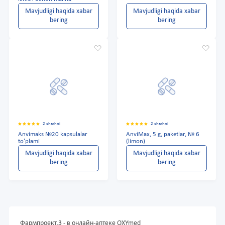
Mavjudligi haqida xabar
Mavjudligi haqida xabar
bering
bering
2 sharhni
2 sharhni
Anvimaks №20 kapsulalar
AnviMax, 5 g, paketlar, № 6
to'plami
(limon)
Mavjudligi haqida xabar
Mavjudligi haqida xabar
bering
bering
Фармпроект,3 - в онлайн-аптеке OXYmed