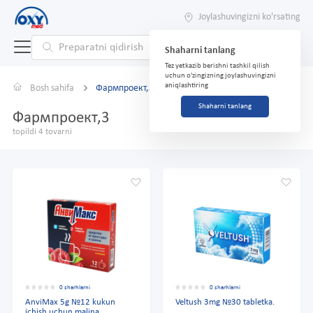
Joylashuvingizni ko'rsating
Shaharni tanlang
Tez yetkazib berishni tashkil qilish
uchun o'zingizning joylashuvingizni
aniqlashtiring
Bosh sahifa
Фармпроект,3
Shaharni tanlang
Фармпроект,3
topildi 4 tovarni
0 sharhlarni
0 sharhlarni
AnviMax 5g №12 kukun
Veltush 3mg №30 tabletka.
ichish uchun malina