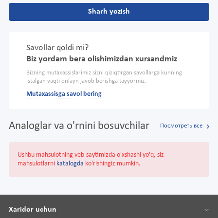
Sharh yozish
Savollar qoldi mi?
Biz yordam bera olishimizdan xursandmiz
Bizning mutaxassislarimiz sizni qiziqtirgan savollarga kunning
istalgan vaqti onlayn javob berishga tayyormiz.
Mutaxassisga savol bering
Analoglar va o'rnini bosuvchilar
Посмотреть все
Ushbu mahsulotning veb-saytimizda o'xshashi yo'q, siz
mahsulotlarni
katalogda
ko'rishingiz mumkin.
Xaridor uchun