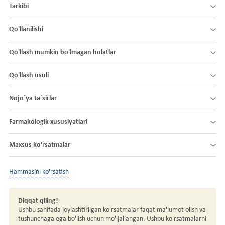
Tarkibi
Qo'llanilishi
Qo'llash mumkin bo'lmagan holatlar
Qo'llash usuli
Nojo´ya ta´sirlar
Farmakologik xususiyatlari
Maxsus ko'rsatmalar
Hammasini ko'rsatish
Diqqat qiling!
Ushbu sahifada joylashtirilgan ko'rsatmalar faqat ma'lumot olish va
tushunchaga ega bo'lish uchun mo'ljallangan. Ushbu ko'rsatmalarni