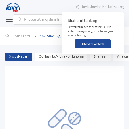
Joylashuvingizni ko'rsating
Shaharni tanlang
Tez yetkazib berishni tashkil qilish
uchun o'zingizning joylashuvingizni
aniqlashtiring
Bosh sahifa
AnviMax, 5 g, paketlar, № 6 (limon)
Shaharni tanlang
Xususiyatlari
Qo'llash bo'yicha yo'riqnoma
Sharhlar
Analogl