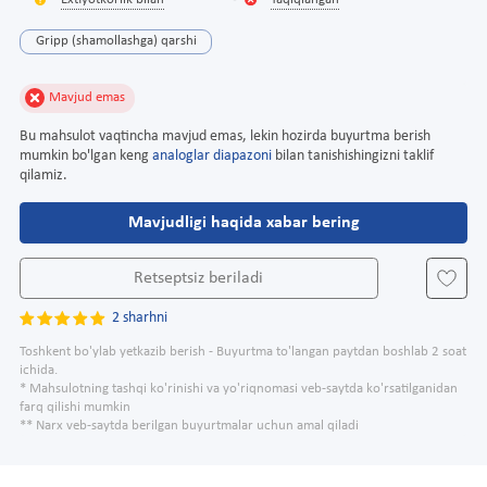
Extiyotkorlik bilan
Taqiqlangan
Gripp (shamollashga) qarshi
Mavjud emas
Bu mahsulot vaqtincha mavjud emas, lekin hozirda buyurtma berish
mumkin bo'lgan keng
analoglar diapazoni
bilan tanishishingizni taklif
qilamiz.
Mavjudligi haqida xabar bering
Retseptsiz beriladi
2 sharhni
Toshkent bo'ylab yetkazib berish - Buyurtma to'langan paytdan boshlab 2 soat
ichida.
* Mahsulotning tashqi ko'rinishi va yo'riqnomasi veb-saytda ko'rsatilganidan
farq qilishi mumkin
** Narx veb-saytda berilgan buyurtmalar uchun amal qiladi