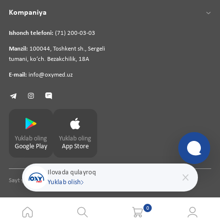
Kompaniya
Ishonch telefoni:
(71) 200-03-03
Manzil:
100044, Toshkent sh., Sergeli
tumani, koʻch. Bezakchilik, 18A
E-mail:
info@oxymed.uz
Yuklab oling
Yuklab oling
Google Play
App Store
Ilovada qulayroq
Sayt yaratuvchi
pharmit.uz
Yuklab olish
0