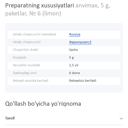
Preparatning xususiyatlari
anvimax, 5 g,
paketlar, № 6 (limon)
Ishlab chiqaruvchi mamlakat
Rossiya
Ishlab chiqaruvchi
Фармпроект,3
Chiqarilish shakli
Sashe
Dozalash
5 g
Yaroqlilik muddati
2,5 yil
Qadoqdagi soni
6 dona
Retsept asosida beriladi
Retseptsiz beriladi
Qo'llash bo'yicha yo'riqnoma
Tavsif