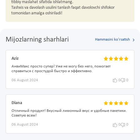
tibbiy maslahat sifatida ishlatmang.
Tashxis va davolash usulini tanlash faqat davolovchi shifokor
tomonidan amalga oshiriladi!
Mijozlarning sharhlari
Hammasini ko'rsatish
Aziz
АнвиМакс просто супер! Уже не могу без него, помогает
справиться с простудой быстро и эффективно.
06 August 2024
0
0
Diana
Отличный продукт! Вкусный лимонный вкус и удобные пакетики.
Советую всем!
06 August 2024
0
0