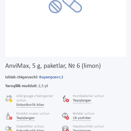
AnviMax, 5 g, paketlar, № 6 (limon)
Ishlab chiqaruvchi:
Фармпроект,3
Yaroqlilik muddati:
2,5 yil
Allergiyaga chalinganlar
Homiladorlar uchun
uchun
Taqiqlangan
Extiyotkorlik bilan
Emizikli onalar uchun
Bolalar uchun
Taqiqlangan
18 yoshdan
Diabetiklar uchun
Haydovchilar uchun