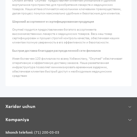
Онлайн аптека "Oxymed" предоставляет клиентам уникальное и удобное
виртуальное пространство для приобретения лекарств и медицинских
товаров. Наша аптека отличается несколькими ключевыми преимуществами,
делая процесс покупок максимально удобным и безопасным для клиентов.
Широкий ассортимент и сертифицированная продукция
Oxymed гордится предоставлением богатого ассортимента
высококачественных лекарств и медицинских товаров. Весь наш товар
сертифицирован и прошел строгий контроль качества, обеспечивая нашим
клиентам полную уверенность в его эффективности и безопасности.
Быстрая доставка благодаря распределенной сети филиалов
Имея более чем 120 филиалов по всему Узбекистану, "Oxymed" обеспечивает
оперативную и эффективную доставку заказов. Наша разветвленная
инфраструктура позволяет минимизировать временные задержки,
обеспечивая клиентам быстрый доступ к необходимым медицинским
средствам
Xaridor uchun
Kompaniya
Ishonch telefoni:
(71) 200-03-03