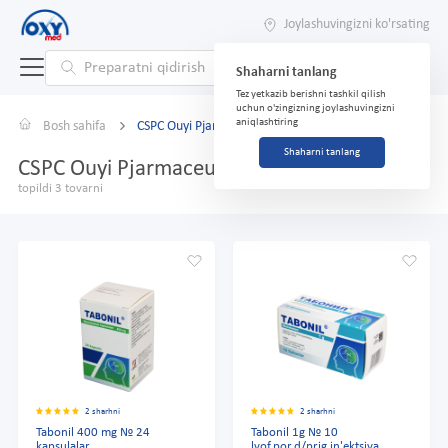
Joylashuvingizni ko'rsating
Shaharni tanlang
Tez yetkazib berishni tashkil qilish
uchun o'zingizning joylashuvingizni
aniqlashtiring
Bosh sahifa
CSPC Ouyi Pjarmaceutical Co.,
Shaharni tanlang
CSPC Ouyi Pjarmaceutical Co.,
topildi 3 tovarni
2 sharhni
2 sharhni
Tabonil 400 mg № 24
Tabonil 1g № 10
kapsulalar
lyof.por.d/prig.in'ektsiya