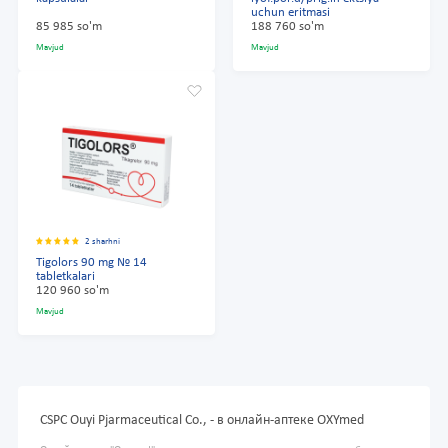
uchun eritmasi
85 985 so'm
188 760 so'm
Mavjud
Mavjud
2 sharhni
Tigolors 90 mg № 14
tabletkalari
120 960 so'm
Mavjud
CSPC Ouyi Pjarmaceutical Co., - в онлайн-аптеке OXYmed