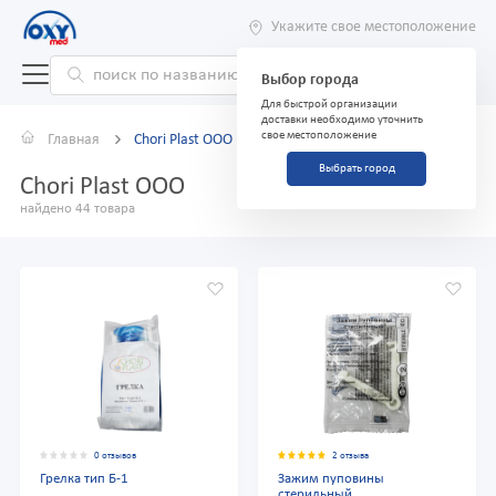
Укажите свое местоположение
Выбор города
Для быстрой организации
доставки необходимо уточнить
свое местоположение
Главная
Chori Plast OOO
Выбрать город
Chori Plast OOO
найдено 44 товара
0 отзывов
2 отзыва
Грелка тип Б-1
Зажим пуповины
стерильный