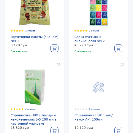
2 отзыва
2 отзыва
Горчичники-пакеты (эконом)
Соска-пустышка
№10
силиконовая №12
3 120 сум
45 720 сум
Есть в наличии
Есть в наличии
2 отзыва
0 отзывов
Спринцовка ПВХ с твердым
Спринцовка ПВХ с мяг/
наконечником Б-5 200 мл в
након А-4 200мл
картонной упаковке
13 320 сум
12 120 сум