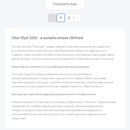
Показать еще
1
2
Chori Plast OOO - в онлайн-аптеке OXYmed
Онлайн аптека "Oxymed" предоставляет клиентам уникальное и удобное
виртуальное пространство для приобретения лекарств и медицинских
товаров. Наша аптека отличается несколькими ключевыми преимуществами,
делая процесс покупок максимально удобным и безопасным для клиентов.
Широкий ассортимент и сертифицированная продукция
Oxymed гордится предоставлением богатого ассортимента
высококачественных лекарств и медицинских товаров. Весь наш товар
сертифицирован и прошел строгий контроль качества, обеспечивая нашим
клиентам полную уверенность в его эффективности и безопасности.
Быстрая доставка благодаря распределенной сети филиалов
Имея более чем 120 филиалов по всему Узбекистану, "Oxymed" обеспечивает
оперативную и эффективную доставку заказов. Наша разветвленная
инфраструктура позволяет минимизировать временные задержки,
обеспечивая клиентам быстрый доступ к необходимым медицинским
средствам