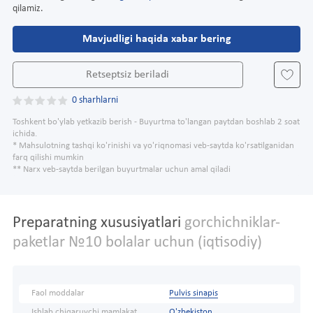
qilamiz.
Mavjudligi haqida xabar bering
Retseptsiz beriladi
0 sharhlarni
Toshkent bo'ylab yetkazib berish - Buyurtma to'langan paytdan boshlab 2 soat
ichida.
* Mahsulotning tashqi ko'rinishi va yo'riqnomasi veb-saytda ko'rsatilganidan
farq qilishi mumkin
** Narx veb-saytda berilgan buyurtmalar uchun amal qiladi
Preparatning xususiyatlari
gorchichniklar-
paketlar №10 bolalar uchun (iqtisodiy)
Faol moddalar
Pulvis sinapis
Ishlab chiqaruvchi mamlakat
O'zbekiston