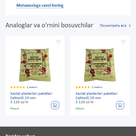
Mutaxassisga savol bering
Analoglar va o'rnini bosuvchilar
Посмотреть все
2 sharhni
2 sharhni
Xantal plasterlari paketlari
Xantal plasterlari paketlari
(iqtisod) 10-son
(iqtisod) 10-son
3 120 so'm
3 120 so'm
Mavjud
Mavjud