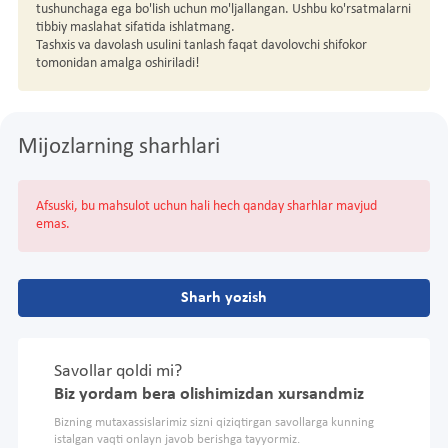
tushunchaga ega bo'lish uchun mo'ljallangan. Ushbu ko'rsatmalarni
tibbiy maslahat sifatida ishlatmang.
Tashxis va davolash usulini tanlash faqat davolovchi shifokor
tomonidan amalga oshiriladi!
Mijozlarning sharhlari
Afsuski, bu mahsulot uchun hali hech qanday sharhlar mavjud
emas.
Sharh yozish
Savollar qoldi mi?
Biz yordam bera olishimizdan xursandmiz
Bizning mutaxassislarimiz sizni qiziqtirgan savollarga kunning
istalgan vaqti onlayn javob berishga tayyormiz.