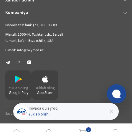
Xaridor uchun
Kompaniya
Ishonch telefoni:
(71) 200-03-03
Manzil:
100044, Toshkent sh., Sergeli
tumani, koʻch. Bezakchilik, 18A
E-mail:
info@oxymed.uz
Yuklab oling
Yuklab oling
Google Play
App Store
Ilovada qulayroq
Sayt yaratuvchi
pharmit.uz
Yuklab olish
0