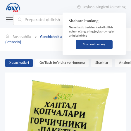
Joylashuvingizni ko'rsating
Shaharni tanlang
Tez yetkazib berishni tashkil qilish
uchun o'zingizning joylashuvingizni
aniqlashtiring
Bosh sahifa
Gorchichniklar-paketlar №10 bolalar uchun
(iqtisodiy)
Shaharni tanlang
Xususiyatlari
Qo'llash bo'yicha yo'riqnoma
Sharhlar
Analogl