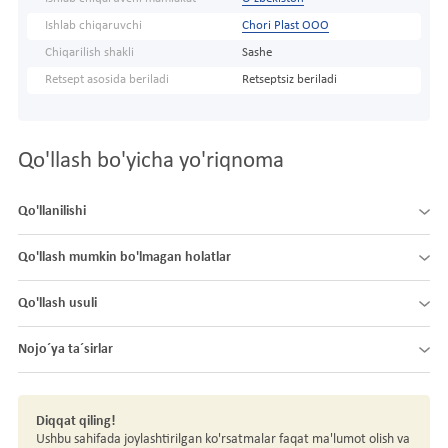
Ishlab chiqaruvchi
Chori Plast OOO
Chiqarilish shakli
Sashe
Retsept asosida beriladi
Retseptsiz beriladi
Qo'llash bo'yicha yo'riqnoma
Qo'llanilishi
Qo'llash mumkin bo'lmagan holatlar
Qo'llash usuli
Nojo´ya ta´sirlar
Diqqat qiling!
Ushbu sahifada joylashtirilgan ko'rsatmalar faqat ma'lumot olish va