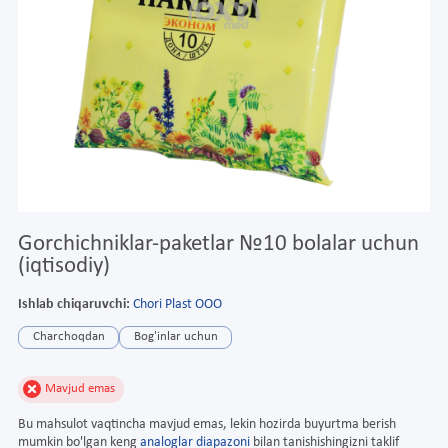
Gorchichniklar-paketlar №10 bolalar uchun
(iqtisodiy)
Ishlab chiqaruvchi:
Chori Plast OOO
Charchoqdan
Bog'inlar uchun
Mavjud emas
Bu mahsulot vaqtincha mavjud emas, lekin hozirda buyurtma berish
mumkin bo'lgan keng
analoglar diapazoni
bilan tanishishingizni taklif