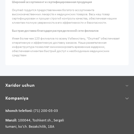
Широкий ассортимент и сертифицированная продукция
Oxymed гордится предоставлением богатого ассортимента
высококачественных лекарств и медицинских товаров. Весь наш товар
сертифицирован и прошел строгий контроль качества, обеспечивая нашим
клиентам полную уверенность в его эффективности и безопасности.
Быстрая доставка благодаря распределенной сети филиалов
Имея более чем 120 филиалов по всему Узбекистану, "Oxymed" обеспечивает
оперативную и эффективную доставку заказов. Наша разветвленная
инфраструктура позволяет минимизировать временные задержки,
обеспечивая клиентам быстрый доступ к необходимым медицинским
средствам
Xaridor uchun
Kompaniya
Ishonch telefoni:
(71) 200-03-03
Manzil:
100044, Toshkent sh., Sergeli
tumani, koʻch. Bezakchilik, 18A