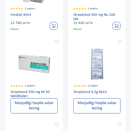
2 sharhni
2 sharhni
Inhalipt 30ml
Streptotsid 300 mg No 100
tab.
12 780 so'm
22 440 so'm
Mavjud
Mavjud
2 sharhni
2 sharhni
Streptotsid 300 mg № 30
Streptotsid 0,3g №10
tabletkalari
Mavjudligi haqida xabar
Mavjudligi haqida xabar
bering
bering