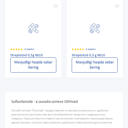
2 sharhni
2 sharhni
Streptotsid 0,5g №10
Streptotsid 0,3 g №10
Mavjudligi haqida xabar
Mavjudligi haqida xabar
bering
bering
Sulfanilamide - в онлайн-аптеке OXYmed
Онлайн аптека "Oxymed" предоставляет клиентам уникальное и удобное
виртуальное пространство для приобретения лекарств и медицинских
товаров. Наша аптека отличается несколькими ключевыми преимуществами,
делая процесс покупок максимально удобным и безопасным для клиентов.