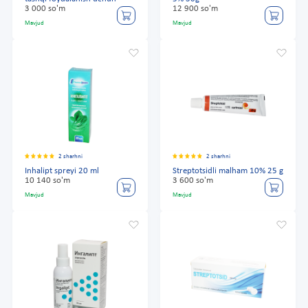
3 000 so'm
12 900 so'm
Mavjud
Mavjud
2 sharhni
2 sharhni
Inhalipt spreyi 20 ml
Streptotsidli malham 10% 25 g
10 140 so'm
3 600 so'm
Mavjud
Mavjud