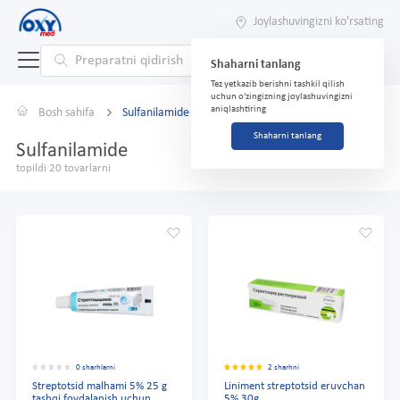
Joylashuvingizni ko'rsating
Shaharni tanlang
Tez yetkazib berishni tashkil qilish
uchun o'zingizning joylashuvingizni
aniqlashtiring
Bosh sahifa
Sulfanilamide
Shaharni tanlang
Sulfanilamide
topildi 20 tovarlarni
0 sharhlarni
2 sharhni
Streptotsid malhami 5% 25 g
Liniment streptotsid eruvchan
tashqi foydalanish uchun
5% 30g