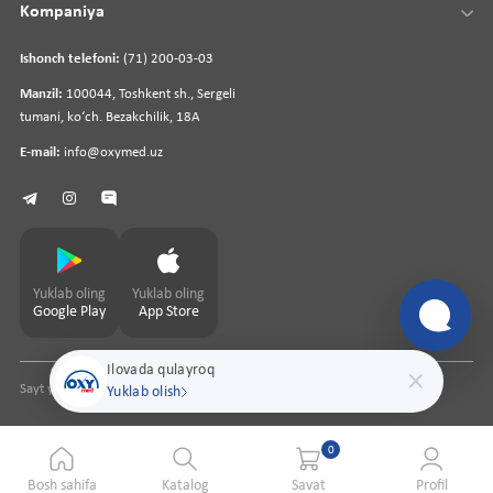
Kompaniya
Ishonch telefoni:
(71) 200-03-03
Manzil:
100044, Toshkent sh., Sergeli
tumani, koʻch. Bezakchilik, 18A
E-mail:
info@oxymed.uz
Yuklab oling
Yuklab oling
Google Play
App Store
Ilovada qulayroq
Sayt yaratuvchi
pharmit.uz
Yuklab olish
0
Bosh sahifa
Katalog
Savat
Profil