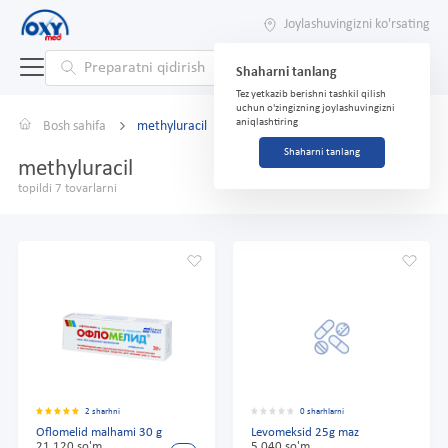
Joylashuvingizni ko'rsating
Shaharni tanlang
Tez yetkazib berishni tashkil qilish
uchun o'zingizning joylashuvingizni
aniqlashtiring
Bosh sahifa
methyluracil
Shaharni tanlang
methyluracil
topildi 7 tovarlarni
2 sharhni
0 sharhlarni
Oflomelid malhami 30 g
Levomeksid 25g maz
21 120 so'm
5 040 so'm