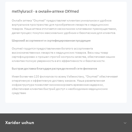
methyluracil - в онлайн-аптеке OXYmed
Онлайн аптека "Oxymed" предоставляет клиентам уникальное и удобное
виртуальное пространство для приобретения лекарств и медицинских
товаров. Наша аптека отличается несколькими ключевыми преимуществами,
делая процесс покупок максимально удобным и безопасным для клиентов.
Широкий ассортимент и сертифицированная продукция
Oxymed гордится предоставлением богатого ассортимента
высококачественных лекарств и медицинских товаров. Весь наш товар
сертифицирован и прошел строгий контроль качества, обеспечивая нашим
клиентам полную уверенность в его эффективности и безопасности.
Быстрая доставка благодаря распределенной сети филиалов
Имея более чем 120 филиалов по всему Узбекистану, "Oxymed" обеспечивает
оперативную и эффективную доставку заказов. Наша разветвленная
инфраструктура позволяет минимизировать временные задержки,
обеспечивая клиентам быстрый доступ к необходимым медицинским
средствам
Xaridor uchun