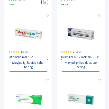
Mavjud
Mavjud
2 sharhni
2 sharhni
Oflomelid maz 50g
Livamikol-BHFZ malhami 30 g
Mavjudligi haqida xabar
Mavjudligi haqida xabar
bering
bering