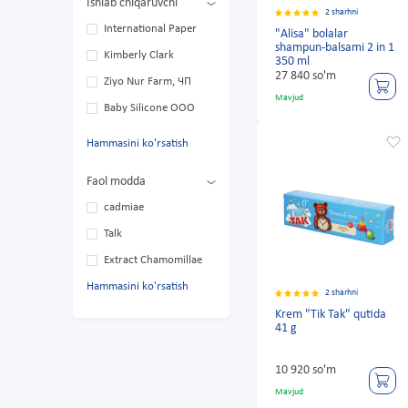
Ishlab chiqaruvchi
2 sharhni
International Paper
"Alisa" bolalar
shampun-balsami 2 in 1
Kimberly Clark
350 ml
27 840 so'm
Ziyo Nur Farm, ЧП
Mavjud
Baby Silicone OOO
Hammasini ko'rsatish
Faol modda
cadmiae
Talk
Extract Chamomillae
Hammasini ko'rsatish
2 sharhni
Krem "Tik Tak" qutida
41 g
10 920 so'm
Mavjud