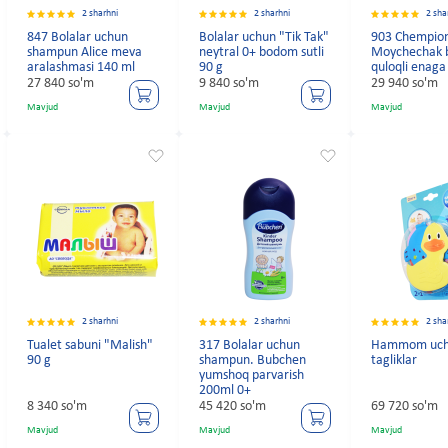
2 sharhni
2 sharhni
2 sha
847 Bolalar uchun
Bolalar uchun "Tik Tak"
903 Chempion
shampun Alice meva
neytral 0+ bodom sutli
Moychechak b
aralashmasi 140 ml
90 g
quloqli enag
27 840 so'm
9 840 so'm
29 940 so'm
Mavjud
Mavjud
Mavjud
2 sharhni
2 sharhni
2 sha
Tualet sabuni "Malish"
317 Bolalar uchun
Hammom uc
90 g
shampun. Bubchen
tagliklar
yumshoq parvarish
200ml 0+
8 340 so'm
45 420 so'm
69 720 so'm
Mavjud
Mavjud
Mavjud