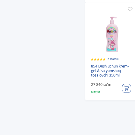
2 sharhni
854 Dush uchun krem-
gel Alisa yumshoq
tozalovchi 350ml
27 840 so'm
Mavjud