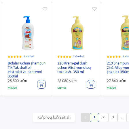
2 sharhni
2 sharhni
2 sha
Bolalar uchun shampun
226 Krem-gel dush
219 Shampun
Tik-Tak shaftoli
uchun Alisa yumshoq
2in1 Alice y
ekstrakti va pantenol
tozalash. 350 ml
jingalak 350m
350ml
25 800 so'm
28 080 so'm
27 840 so'm
Mavjud
Mavjud
Mavjud
Ko'proq ko'rsatish
1
2
3
...