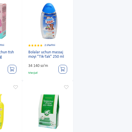
rhni
2 sharhni
chun tish
Bolalar uchun massaj
5g
moyi "Tik-Tak" 250 ml
34 140 so'm
Mavjud