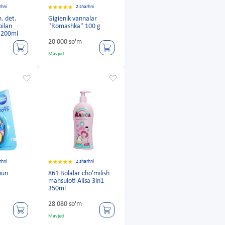
rhni
2 sharhni
. det.
Gigienik vannalar
ilan
"Romashka" 100 g
a 200ml
20 000 so'm
Mavjud
rhni
2 sharhni
hun
861 Bolalar cho'milish
mahsuloti Alisa 3in1
350ml
28 080 so'm
Mavjud