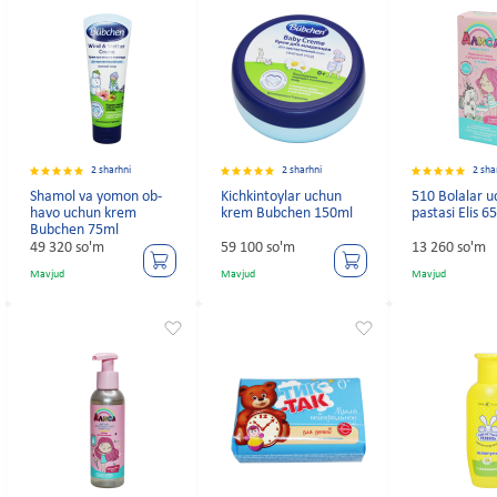
2 sharhni
2 sharhni
2 sha
Shamol va yomon ob-
Kichkintoylar uchun
510 Bolalar u
havo uchun krem
krem Bubchen 150ml
pastasi Elis 6
Bubchen 75ml
49 320 so'm
59 100 so'm
13 260 so'm
Mavjud
Mavjud
Mavjud