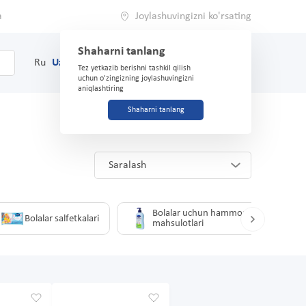
a
Joylashuvingizni ko'rsating
Shaharni tanlang
0
Savat
Ru
Uz
(71) 200-03-03
Tez yetkazib berishni tashkil qilish
uchun o'zingizning joylashuvingizni
aniqlashtiring
Shaharni tanlang
Saralash
Bolalar uchun hammom
Bolalar salfetkalari
mahsulotlari