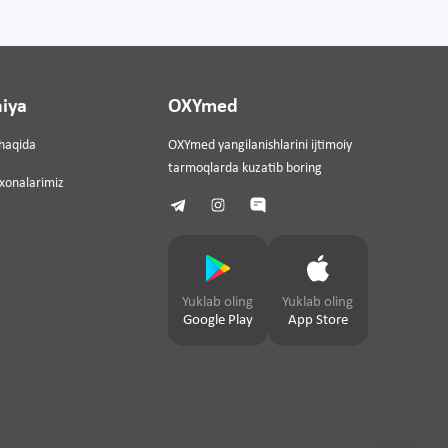
iya
OXYmed
haqida
OXYmed yangilanishlarini ijtimoiy
tarmoqlarda kuzatib boring
ixonalarimiz
Yuklab oling
Yuklab oling
Google Play
App Store