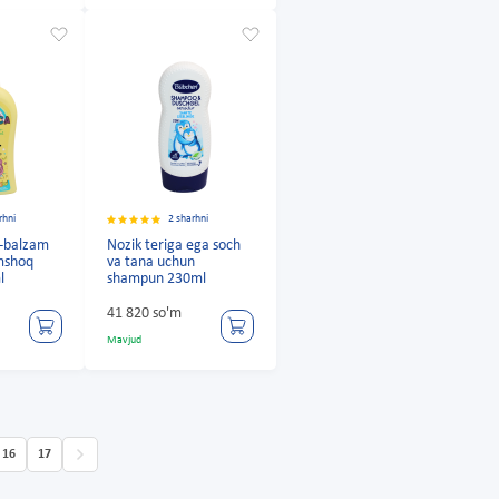
rhni
2 sharhni
-balzam
Nozik teriga ega soch
umshoq
va tana uchun
l
shampun 230ml
41 820 so'm
Mavjud
16
17