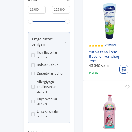
Narxi
-
Kimga ruxsat
berilgan
2 sharhni
Yuz va tana kremi
Homiladorlar
Bubchen yumshoq
uchun
75ml
Bolalar uchun
45 540 so'm
Mavjud
Diabetiklar uchun
Allergiyaga
chalinganlar
uchun
Haydovchilar
uchun
Emizikli onalar
uchun