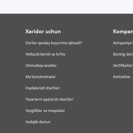
Xaridor uchun
Kompan
Dorilar qanday buyurtma qilinadi?
Kompaniya 
Yetkazib berish va to'lov
Bizning dor
Ommabop savollar
Sertifikatlar
Ma'lumotnomalar
Kontaktlar
Foydalanish shartlari
Tovarlarni qaytarish shartlari
Yangiliklar va maqolalar
Sodiqlik dasturi