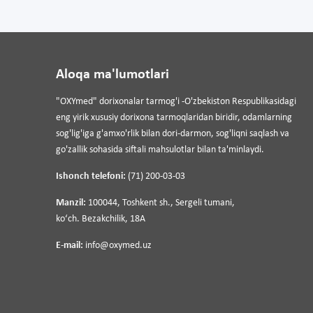
Aloqa ma'lumotlari
"OXYmed" dorixonalar tarmog'i -O'zbekiston Respublikasidagi
eng yirik xususiy dorixona tarmoqlaridan biridir, odamlarning
sog'lig'iga g'amxo'rlik bilan dori-darmon, sog'liqni saqlash va
go'zallik sohasida siftali mahsulotlar bilan ta'minlaydi.
Ishonch telefoni:
(71) 200-03-03
Manzil:
100044, Toshkent sh., Sergeli tumani,
koʻch. Bezakchilik, 18A
E-mail:
info@oxymed.uz