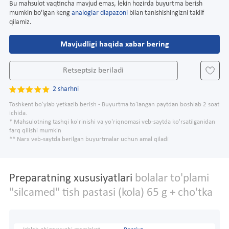
Bu mahsulot vaqtincha mavjud emas, lekin hozirda buyurtma berish
mumkin bo'lgan keng
analoglar diapazoni
bilan tanishishingizni taklif
qilamiz.
Mavjudligi haqida xabar bering
Retseptsiz beriladi
2 sharhni
Toshkent bo'ylab yetkazib berish - Buyurtma to'langan paytdan boshlab 2 soat
ichida.
* Mahsulotning tashqi ko'rinishi va yo'riqnomasi veb-saytda ko'rsatilganidan
farq qilishi mumkin
** Narx veb-saytda berilgan buyurtmalar uchun amal qiladi
Preparatning xususiyatlari
bolalar to'plami
"silcamed" tish pastasi (kola) 65 g + cho'tka