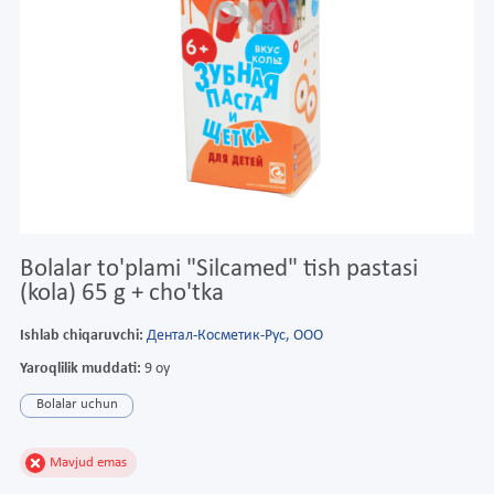
Bolalar to'plami "Silcamed" tish pastasi
(kola) 65 g + cho'tka
Ishlab chiqaruvchi:
Дентал-Косметик-Рус, ООО
Yaroqlilik muddati:
9 oy
Bolalar uchun
Mavjud emas