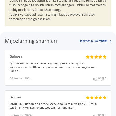
Ushbu sahifada joylashtirilgan ko'rsatmalar faqat ma'lumot olish va
tushunchaga ega bo'lish uchun mo'ljallangan. Ushbu ko'rsatmalarni
tibbiy maslahat sifatida ishlatmang.
Tashxis va davolash usulini tanlash faqat davolovchi shifokor
tomonidan amalga oshiriladi!
Mijozlarning sharhlari
Hammasini ko'rsatish
Gulnoza
Зубная паста с приятным вкусом, дети чистят зубы с
удовольствием. Щетка хорошего качества, рекомендую этот
набор.
06 August 2024
0
0
Davron
Отличный набор для детей, дети обожают вкус колы! Щетка
удобная и мягкая, очень довольны покупкой.
06 August 2024
0
0