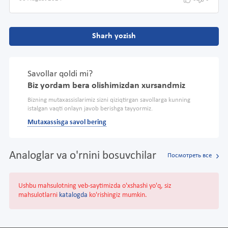
Sharh yozish
Savollar qoldi mi?
Biz yordam bera olishimizdan xursandmiz
Bizning mutaxassislarimiz sizni qiziqtirgan savollarga kunning
istalgan vaqti onlayn javob berishga tayyormiz.
Mutaxassisga savol bering
Analoglar va o'rnini bosuvchilar
Посмотреть все
Ushbu mahsulotning veb-saytimizda o'xshashi yo'q, siz
mahsulotlarni
katalogda
ko'rishingiz mumkin.