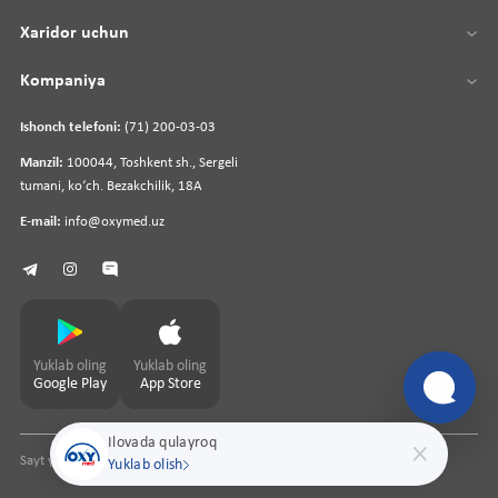
Xaridor uchun
Kompaniya
Ishonch telefoni:
(71) 200-03-03
Manzil:
100044, Toshkent sh., Sergeli
tumani, koʻch. Bezakchilik, 18A
E-mail:
info@oxymed.uz
Yuklab oling
Yuklab oling
Google Play
App Store
Ilovada qulayroq
Sayt yaratuvchi
pharmit.uz
Yuklab olish