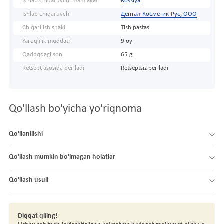
Ishlab chiqaruvchi mamlakat
Rossiya
Ishlab chiqaruvchi
Дентал-Косметик-Рус, ООО
Chiqarilish shakli
Tish pastasi
Yaroqlilik muddati
9 oy
Qadoqdagi soni
65 g
Retsept asosida beriladi
Retseptsiz beriladi
Qo'llash bo'yicha yo'riqnoma
Qo'llanilishi
Qo'llash mumkin bo'lmagan holatlar
Qo'llash usuli
Diqqat qiling!