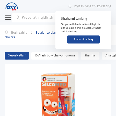
Joylashuvingizni ko'rsating
Shaharni tanlang
Tez yetkazib berishni tashkil qilish
uchun o'zingizning joylashuvingizni
aniqlashtiring
Bosh sahifa
Bolalar to'plami "Silcamed" tish pastasi (kola) 65 g +
cho'tka
Shaharni tanlang
Xususiyatlari
Qo'llash bo'yicha yo'riqnoma
Sharhlar
Analogl