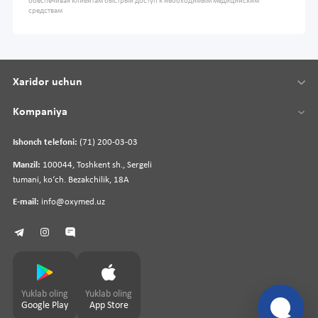
обеспечивая клиентам быстрый доступ к необходимым медицинским
средствам
Xaridor uchun
Kompaniya
Ishonch telefoni:
(71) 200-03-03
Manzil:
100044, Toshkent sh., Sergeli
tumani, koʻch. Bezakchilik, 18A
E-mail:
info@oxymed.uz
Yuklab oling
Yuklab oling
Google Play
App Store