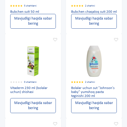
5 sharhlarni
2 sharhni
Bubchen suti 50 ml
Bubchen chaqaloq suti 200 ml
Mavjudligi haqida xabar
Mavjudligi haqida xabar
bering
bering
0 sharhlarni
2 sharhni
Vitaderm 230 ml (bolalar
Bolalar uchun sut "Johnson's
uchun) shishasi
baby" yumshoq paxta
teginishi 200 ml
Mavjudligi haqida xabar
Mavjudligi haqida xabar
bering
bering