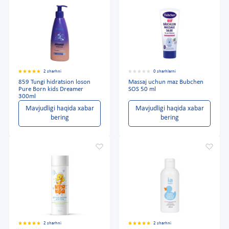
2 sharhni
0 sharhlarni
859 Tungi hidratsion loson
Massaj uchun maz Bubchen
Pure Born kids Dreamer
SOS 50 ml
300ml
Mavjudligi haqida xabar
Mavjudligi haqida xabar
bering
bering
2 sharhni
2 sharhni