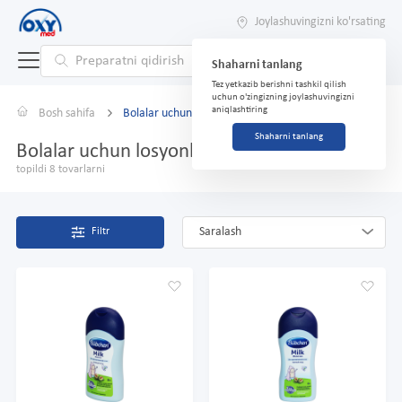
Joylashuvingizni ko'rsating
Shaharni tanlang
Tez yetkazib berishni tashkil qilish
uchun o'zingizning joylashuvingizni
aniqlashtiring
Bosh sahifa
Bolalar uchun losyonlar, sut
Shaharni tanlang
Bolalar uchun losyonlar, sut
topildi 8 tovarlarni
Saralash
Filtr