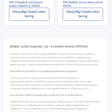
035 Chaqaloq suti.Quack-
099 Bolalar uchun tana suti IA
quack vitamini.E 200ml
200ml
Mavjudligi haqida xabar
Mavjudligi haqida xabar
bering
bering
Bolalar uchun losyonlar, sut - в онлайн-аптеке OXYmed
Онлайн аптека "Oxymed" предоставляет клиентам уникальное и удобное
виртуальное пространство для приобретения лекарств и медицинских
товаров. Наша аптека отличается несколькими ключевыми преимуществами,
делая процесс покупок максимально удобным и безопасным для клиентов.
Широкий ассортимент и сертифицированная продукция
Oxymed гордится предоставлением богатого ассортимента
высококачественных лекарств и медицинских товаров. Весь наш товар
сертифицирован и прошел строгий контроль качества, обеспечивая нашим
клиентам полную уверенность в его эффективности и безопасности.
Быстрая доставка благодаря распределенной сети филиалов
Имея более чем 120 филиалов по всему Узбекистану, "Oxymed" обеспечивает
оперативную и эффективную доставку заказов. Наша разветвленная
инфраструктура позволяет минимизировать временные задержки,