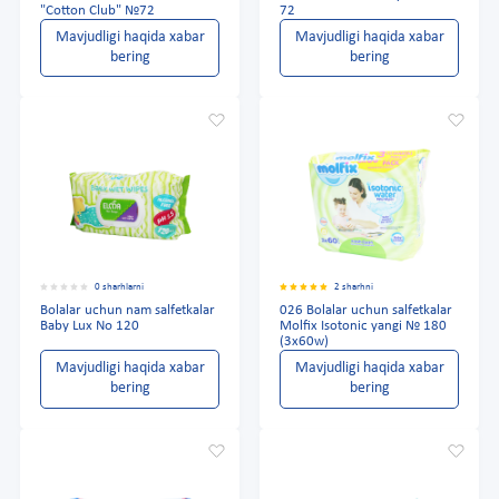
"Cotton Club" №72
72
Mavjudligi haqida xabar
Mavjudligi haqida xabar
bering
bering
0 sharhlarni
2 sharhni
Bolalar uchun nam salfetkalar
026 Bolalar uchun salfetkalar
Baby Lux No 120
Molfix Isotonic yangi № 180
(3x60w)
Mavjudligi haqida xabar
Mavjudligi haqida xabar
bering
bering