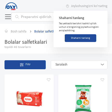
Joylashuvingizni ko'rsating
Shaharni tanlang
Tez yetkazib berishni tashkil qilish
uchun o'zingizning joylashuvingizni
aniqlashtiring
Bosh sahifa
Bolalar salfetkalari
Shaharni tanlang
Bolalar salfetkalari
topildi 46 tovarlarni
Saralash
Filtr