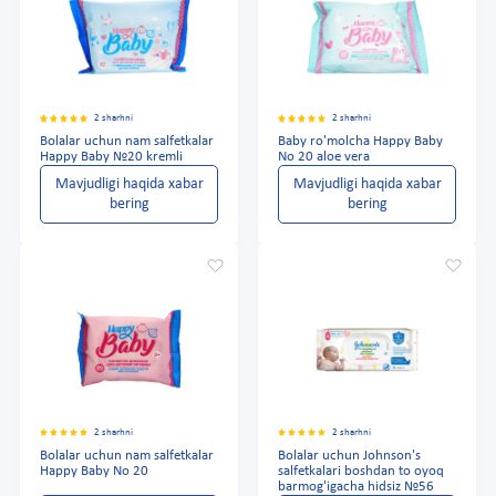
2 sharhni
2 sharhni
Bolalar uchun nam salfetkalar
Baby ro'molcha Happy Baby
Happy Baby №20 kremli
No 20 aloe vera
Mavjudligi haqida xabar
Mavjudligi haqida xabar
bering
bering
2 sharhni
2 sharhni
Bolalar uchun nam salfetkalar
Bolalar uchun Johnson's
Happy Baby No 20
salfetkalari boshdan to oyoq
barmog'igacha hidsiz №56