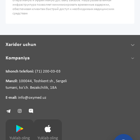
оперативную и эффективную доставку заказов. Наша разветвленная
инфраструктура позволяет минимизировать временные задержки,
обеспечивая клиентам быстрый доступ к необходимым медицинским
средствам
Xaridor uchun
Kompaniya
Ishonch telefoni:
(71) 200-03-03
Manzil:
100044, Toshkent sh., Sergeli
tumani, koʻch. Bezakchilik, 18A
E-mail:
info@oxymed.uz
Yuklab oling
Yuklab oling