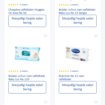
2 sharhni
2 sharhni
Chaqaloq salfetkalari Huggies
Bolalar uchun nam salfetkalar
UC Aloe No 56
Baby Lux No 15 Sangio
Mavjudligi haqida xabar
Mavjudligi haqida xabar
bering
bering
2 sharhni
2 sharhni
Bolalar uchun nam salfetkalar
Bubchen No 52 nam
Baby Lux No 120
salfetkalar
Mavjudligi haqida xabar
Mavjudligi haqida xabar
bering
bering