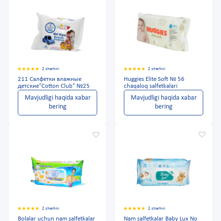
2 sharhni
2 sharhni
211 Салфетки влажные
Huggies Elite Soft № 56
детские"Cotton Club" №25
chaqaloq salfetkalari
Mavjudligi haqida xabar
Mavjudligi haqida xabar
bering
bering
2 sharhni
2 sharhni
Bolalar uchun nam salfetkalar
Nam salfetkalar Baby Lux No