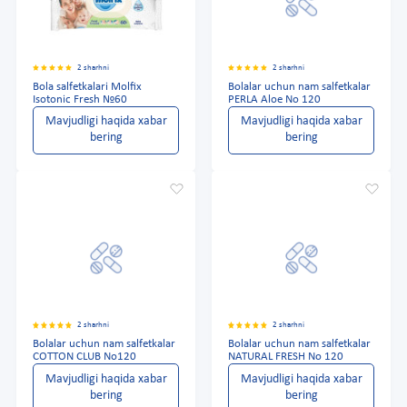
2 sharhni
2 sharhni
Bola salfetkalari Molfix
Bolalar uchun nam salfetkalar
Isotonic Fresh №60
PERLA Aloe No 120
Mavjudligi haqida xabar
Mavjudligi haqida xabar
bering
bering
2 sharhni
2 sharhni
Bolalar uchun nam salfetkalar
Bolalar uchun nam salfetkalar
COTTON CLUB No120
NATURAL FRESH No 120
Mavjudligi haqida xabar
Mavjudligi haqida xabar
bering
bering