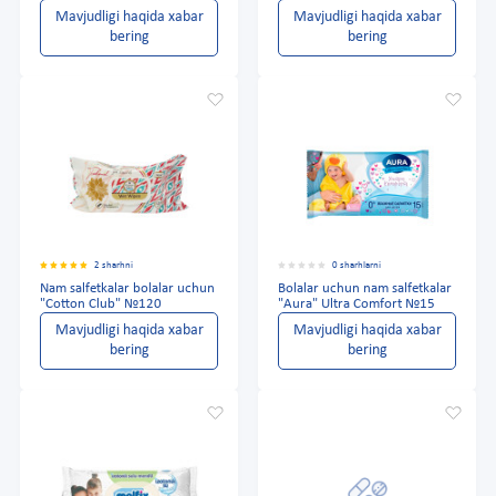
Mavjudligi haqida xabar
Mavjudligi haqida xabar
bering
bering
2 sharhni
0 sharhlarni
Nam salfetkalar bolalar uchun
Bolalar uchun nam salfetkalar
"Cotton Club" №120
"Aura" Ultra Comfort №15
Mavjudligi haqida xabar
Mavjudligi haqida xabar
bering
bering