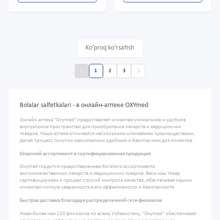
Ko'proq ko'rsatish
1
2
3
Bolalar salfetkalari - в онлайн-аптеке OXYmed
Онлайн аптека "Oxymed" предоставляет клиентам уникальное и удобное
виртуальное пространство для приобретения лекарств и медицинских
товаров. Наша аптека отличается несколькими ключевыми преимуществами,
делая процесс покупок максимально удобным и безопасным для клиентов.
Широкий ассортимент и сертифицированная продукция
Oxymed гордится предоставлением богатого ассортимента
высококачественных лекарств и медицинских товаров. Весь наш товар
сертифицирован и прошел строгий контроль качества, обеспечивая нашим
клиентам полную уверенность в его эффективности и безопасности.
Быстрая доставка благодаря распределенной сети филиалов
Имея более чем 120 филиалов по всему Узбекистану, "Oxymed" обеспечивает