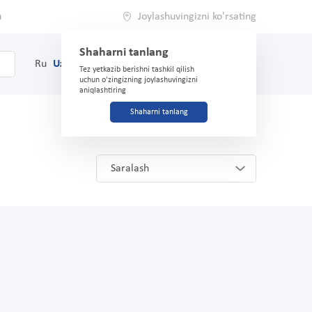
a
Joylashuvingizni ko'rsating
Shaharni tanlang
0
Savat
Ru
Uz
(71) 200-03-03
Tez yetkazib berishni tashkil qilish
uchun o'zingizning joylashuvingizni
aniqlashtiring
Shaharni tanlang
Saralash