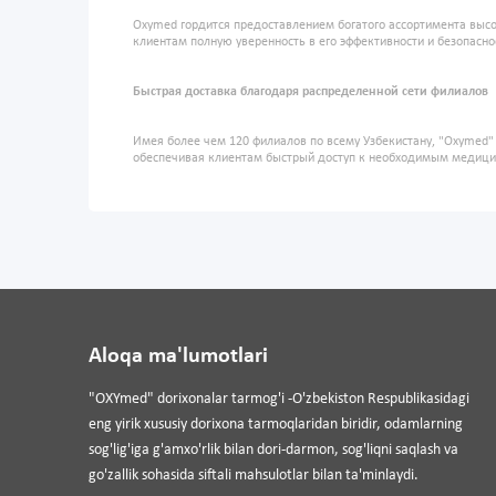
Oxymed гордится предоставлением богатого ассортимента высо
клиентам полную уверенность в его эффективности и безопасно
Быстрая доставка благодаря распределенной сети филиалов
Имея более чем 120 филиалов по всему Узбекистану, "Oxymed
обеспечивая клиентам быстрый доступ к необходимым медиц
Aloqa ma'lumotlari
"OXYmed" dorixonalar tarmog'i -O'zbekiston Respublikasidagi
eng yirik xususiy dorixona tarmoqlaridan biridir, odamlarning
sog'lig'iga g'amxo'rlik bilan dori-darmon, sog'liqni saqlash va
go'zallik sohasida siftali mahsulotlar bilan ta'minlaydi.