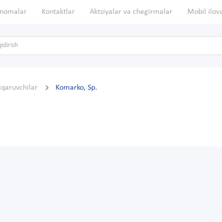
nomalar
Kontaktlar
Aktsiyalar va chegirmalar
Mobil ilov
hiqaruvchilar
Komarko, Sp.