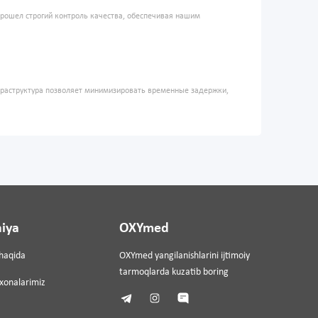
прошел строгий контроль качества, обеспечивая нашим
фраструктура позволяет минимизировать временные задержки,
iya
OXYmed
haqida
OXYmed yangilanishlarini ijtimoiy
tarmoqlarda kuzatib boring
ixonalarimiz