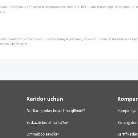
кокачественных лекарств и медицинских товаров. Весь наш товар сертифицирован и 
сти.
" обеспечивает оперативную и эффективную доставку заказов. Наша разветвленная ин
инским средствам
Xaridor uchun
Kompan
Dorilar qanday buyurtma qilinadi?
Kompaniya 
Yetkazib berish va to'lov
Bizning dor
Ommabop savollar
Sertifikatlar