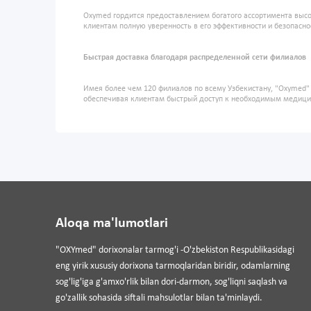
Oxymed гордится предоставлением богатого ассортимента высо
клиентам полную уверенность в его эффективности и безопасно
Быстрая доставка благодаря распределенной сети филиалов
Имея более чем 120 филиалов по всему Узбекистану, "Oxymed
обеспечивая клиентам быстрый доступ к необходимым медиц
Aloqa ma'lumotlari
"OXYmed" dorixonalar tarmog'i -O'zbekiston Respublikasidagi
eng yirik xususiy dorixona tarmoqlaridan biridir, odamlarning
sog'lig'iga g'amxo'rlik bilan dori-darmon, sog'liqni saqlash va
go'zallik sohasida siftali mahsulotlar bilan ta'minlaydi.