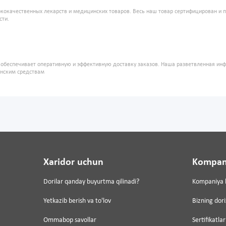
кокачественных лекарств и медицинских товаров. Весь наш товар сертифицирован и 
сти.
" обеспечивает оперативную и эффективную доставку заказов. Наша разветвленная ин
инским средствам
Xaridor uchun
Kompan
Dorilar qanday buyurtma qilinadi?
Kompaniya 
Yetkazib berish va to'lov
Bizning dor
Ommabop savollar
Sertifikatlar