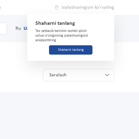
a
Joylashuvingizni ko'rsating
Shaharni tanlang
0
Savat
Ru
Uz
(71) 200-03-03
Tez yetkazib berishni tashkil qilish
uchun o'zingizning joylashuvingizni
aniqlashtiring
Shaharni tanlang
Saralash