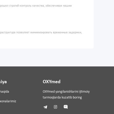
прошел строгий контроль качества, обеспечивая нашим
фраструктура позволяет минимизировать временные задержки,
iya
OXYmed
haqida
OXYmed yangilanishlarini ijtimoiy
tarmoqlarda kuzatib boring
ixonalarimiz