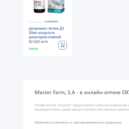
0 sharhlarni
Детримакс Актив Д3
30мл жидкость
дозатором-помпой
82 020 so'm
Mavjud
Master Farm, S.A - в онлайн-аптеке O
Онлайн аптека "Oxymed" предоставляет клиентам уникальное 
преимуществами, делая процесс покупок максимально удобны
Широкий ассортимент и сертифицированная продукция