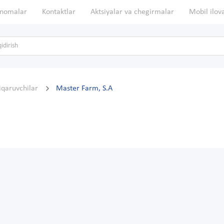
nomalar
Kontaktlar
Aktsiyalar va chegirmalar
Mobil ilov
hiqaruvchilar
Master Farm, S.A