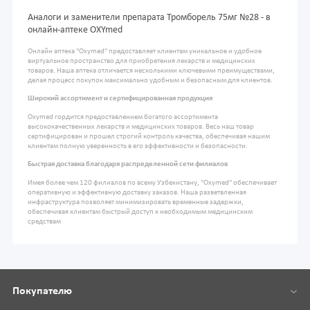
Аналоги и заменители препарата Тромборель 75мг №28 - в
онлайн-аптеке OXYmed
Онлайн аптека "Oxymed" предоставляет клиентам уникальное и удобное
виртуальное пространство для приобретения лекарств и медицинских
товаров. Наша аптека отличается несколькими ключевыми преимуществами,
делая процесс покупок максимально удобным и безопасным для клиентов.
Широкий ассортимент и сертифицированная продукция
Oxymed гордится предоставлением богатого ассортимента
высококачественных лекарств и медицинских товаров. Весь наш товар
сертифицирован и прошел строгий контроль качества, обеспечивая нашим
клиентам полную уверенность в его эффективности и безопасности.
Быстрая доставка благодаря распределенной сети филиалов
Имея более чем 120 филиалов по всему Узбекистану, "Oxymed" обеспечивает
оперативную и эффективную доставку заказов. Наша разветвленная
инфраструктура позволяет минимизировать временные задержки,
обеспечивая клиентам быстрый доступ к необходимым медицинским
средствам
Покупателю