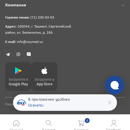
Компания
Горячая линия:
(71) 200-03-03
Адрес:
100044, г. Ташкент, Сергелийский
район, ул. Безакчилик, д. 18А
E-mail:
info@oxymed.uz
Загрузите в
Загрузите в
Google Play
App Store
В приложении удобнее
Разработка сайта
pharmit.uz
Скачать
0