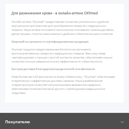
Для разжижения крови - в онлайн-аптеке OXYmed
Онлайн аптека "Oxymed" предоставляет клиентам уникальное и удобное
виртуальное пространство для приобретения лекарств и медицинских
товаров. Наша аптека отличается несколькими ключевыми преимуществами,
делая процесс покупок максимально удобным и безопасным для клиентов.
Широкий ассортимент и сертифицированная продукция
Oxymed гордится предоставлением богатого ассортимента
высококачественных лекарств и медицинских товаров. Весь наш товар
сертифицирован и прошел строгий контроль качества, обеспечивая нашим
клиентам полную уверенность в его эффективности и безопасности.
Быстрая доставка благодаря распределенной сети филиалов
Имея более чем 120 филиалов по всему Узбекистану, "Oxymed" обеспечивает
оперативную и эффективную доставку заказов. Наша разветвленная
инфраструктура позволяет минимизировать временные задержки,
обеспечивая клиентам быстрый доступ к необходимым медицинским
средствам
Покупателю