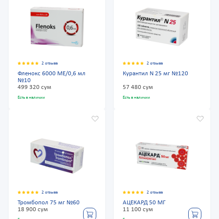
2 отзыва
2 отзыва
Фленокс 6000 МЕ/0,6 мл
Курантил N 25 мг №120
№10
499 320 сум
57 480 сум
Есть в наличии
Есть в наличии
2 отзыва
2 отзыва
Тромбопол 75 мг №60
АЦЕКАРД 50 МГ
18 900 сум
11 100 сум