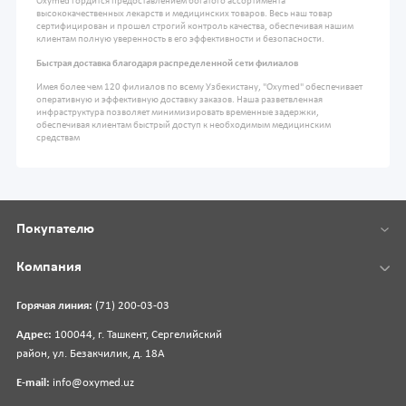
Oxymed гордится предоставлением богатого ассортимента
высококачественных лекарств и медицинских товаров. Весь наш товар
сертифицирован и прошел строгий контроль качества, обеспечивая нашим
клиентам полную уверенность в его эффективности и безопасности.
Быстрая доставка благодаря распределенной сети филиалов
Имея более чем 120 филиалов по всему Узбекистану, "Oxymed" обеспечивает
оперативную и эффективную доставку заказов. Наша разветвленная
инфраструктура позволяет минимизировать временные задержки,
обеспечивая клиентам быстрый доступ к необходимым медицинским
средствам
Покупателю
Компания
Горячая линия:
(71) 200-03-03
Адрес:
100044, г. Ташкент, Сергелийский
район, ул. Безакчилик, д. 18А
E-mail:
info@oxymed.uz