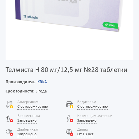
Телмиста Н 80 мг/12,5 мг №28 таблетки
Производитель:
KRKA
Срок годности:
3 года
Аллергикам
Водителям
С осторожностью
С осторожностью
Беременным
Кормящим матерям
Запрещено
Запрещено
Диабетикам
Детям
Запрещено
От 18 лет