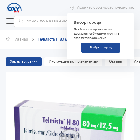
Укажите свое местоположение
Выбор города
Для быстрой организации
доставки необходимо уточнить
свое местоположение
Главная
Телмиста Н 80 мг/12,5 мг №28 таблетки
Выбрать город
Характеристики
Инструкция по применению
Отзывы
Ана