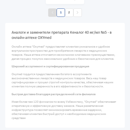
1
2
Аналоги и заменители препарата Кеналог 40 мг/мл №5 - в
онлайн-аптеке OXYmed
Онлайн аптека "Oxymed" предоставляет клиентам уникальное и удобное
виртуальное пространство для приобретения лекарств и медицинских
товаров. Наша аптека отличается несколькими ключевыми преимуществами,
делая процесс покупок максимально удобным и безопасным для клиентов.
Широкий ассортимент и сертифицированная продукция
Oxymed гордится предоставлением богатого ассортимента
высококачественных лекарств и медицинских товаров. Весь наш товар
сертифицирован и прошел строгий контроль качества, обеспечивая нашим
клиентам полную уверенность в его эффективности и безопасности.
Быстрая доставка благодаря распределенной сети филиалов
Имея более чем 120 филиалов по всему Узбекистану, "Oxymed" обеспечивает
оперативную и эффективную доставку заказов. Наша разветвленная
инфраструктура позволяет минимизировать временные задержки,
обеспечивая клиентам быстрый доступ к необходимым медицинским
средствам