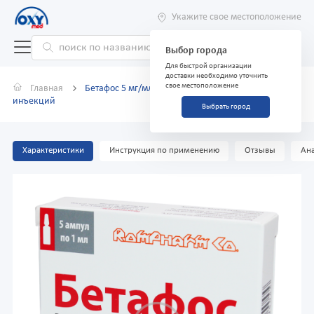
Укажите свое местоположение
Выбор города
Для быстрой организации
доставки необходимо уточнить
свое местоположение
Главная
Бетафос 5 мг/мл+2 мг/мл 1 мл №5 суспензия для
инъекций
Выбрать город
Характеристики
Инструкция по применению
Отзывы
Ана