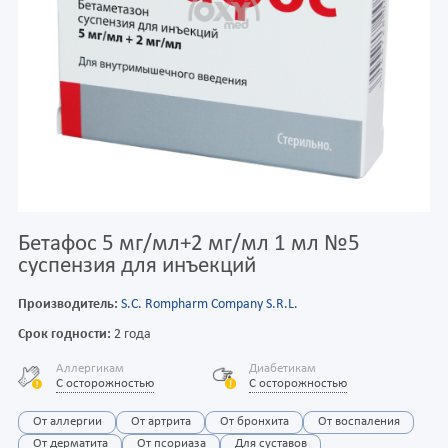
Бетафос 5 мг/мл+2 мг/мл 1 мл №5
суспензия для инъекций
Производитель:
S.C. Rompharm Company S.R.L.
Срок годности:
2 года
Аллергикам
Диабетикам
С осторожностью
С осторожностью
От аллергии
От артрита
От бронхита
От воспаления
От дерматита
От псориаза
Для суставов